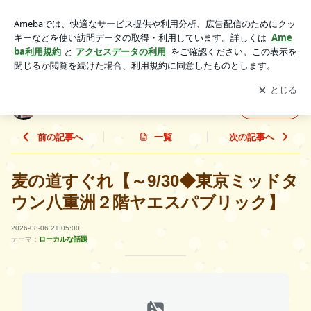
麦の道すぐれ【～9/30◆東京ミッドタウン八重洲２階ヤエスパ
ブリック】 | シターロ３★（アートと麦酒と…■■日記）
アプリをダウンロードして
ブログの更新通知
を受け取りまし
開く
ょう。
シターロ３★（アートと麦酒と…■■日記）
フォロー
前の記事へ
一覧
次の記事へ
麦の道すぐれ【～9/30◆東京ミッドタ
ウン八重洲２階ヤエスパブリック】
2026-08-06 21:05:00
テーマ：
ローカルな話題