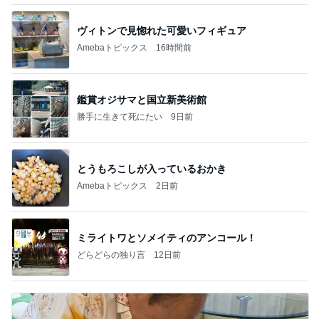
ヴィトンで見惚れた可愛いフィギュア
Amebaトピックス
16時間前
鑑賞オジサマと国立新美術館
勝手に生きて死にたい
9日前
とうもろこしが入っているおかき
Amebaトピックス
2日前
ミライトワとソメイティのアンコール！
どらどらの独り言
12日前