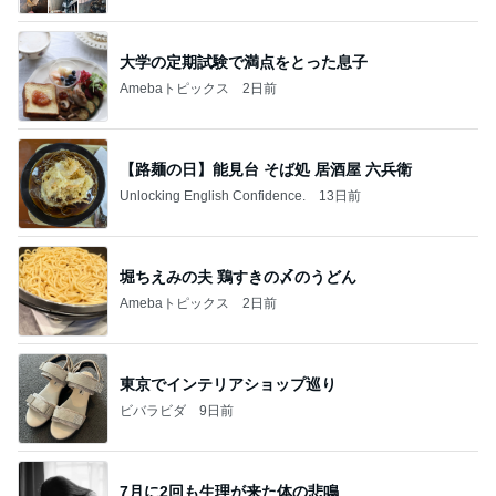
大学の定期試験で満点をとった息子
Amebaトピックス
2日前
【路麺の日】能見台 そば処 居酒屋 六兵衛
Unlocking English Confidence.
13日前
堀ちえみの夫 鶏すきの〆のうどん
Amebaトピックス
2日前
東京でインテリアショップ巡り
ビバラビダ
9日前
7月に2回も生理が来た体の悲鳴