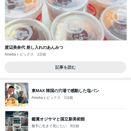
渡辺美奈代 差し入れのあんみつ
Amebaトピックス
1日前
記事を読む
東MAX 韓国の穴場で感動した塩パン
Amebaトピックス
1日前
鑑賞オジサマと国立新美術館
勝手に生きて死にたい
9日前