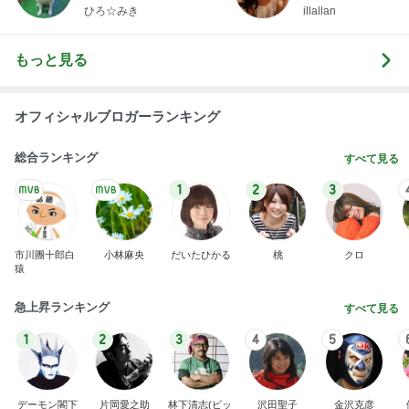
ひろ☆みき
illallan
もっと見る
オフィシャルブロガーランキング
総合ランキング
すべて見る
1
2
3
市川團十郎白
小林麻央
だいたひかる
桃
クロ
猿
急上昇ランキング
すべて見る
1
2
3
4
5
デーモン閣下
片岡愛之助
林下清志(ビッ
沢田聖子
金沢克彦