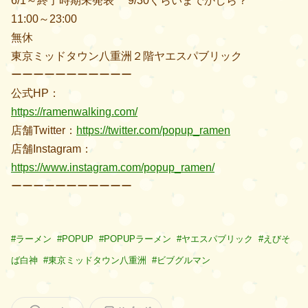
6/1～終了時期未発表 9/30くらいまでかしら？
11:00～23:00
無休
東京ミッドタウン八重洲２階ヤエスパブリック
ーーーーーーーーーーー
公式HP：
https://ramenwalking.com/
店舗Twitter：
https://twitter.com/popup_ramen
店舗Instagram：
https://www.instagram.com/popup_ramen/
ーーーーーーーーーーー
#
ラーメン
#
POPUP
#
POPUPラーメン
#
ヤエスパブリック
#
えびそ
ば白神
#
東京ミッドタウン八重洲
#
ビブグルマン