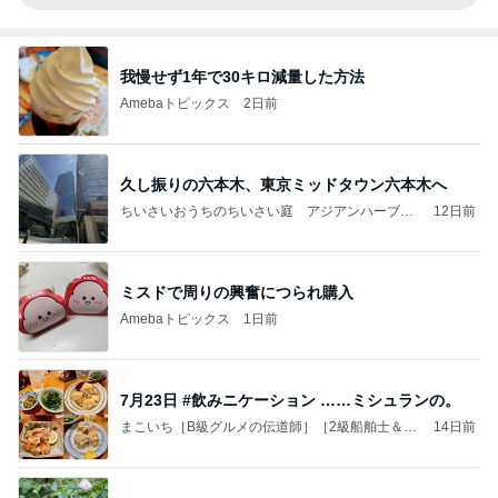
我慢せず1年で30キロ減量した方法
Amebaトピックス
2日前
久し振りの六本木、東京ミッドタウン六本木へ
ちいさいおうちのちいさい庭 アジアンハーブと
12日前
少しの野菜を育てる
ミスドで周りの興奮につられ購入
Amebaトピックス
1日前
7月23日 #飲みニケーション ……ミシュランの。
まこいち［B級グルメの伝道師］［2級船舶士＆ル
14日前
アーフィッシング］