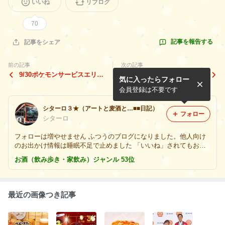
いいね
リブログ
70
記事を報告する
記事をシェア
前の記事
次の記事
9/30ポケモンサービスエリア
10/2マツダオリジナルトミカ
気に入ったらフォロー
のたび【～9/30◆東日本・中
【10/3～10/4◆富士スピード
日本・西日本のSAPA234箇
ウェイ】
会員登録は不要です
所】
シターロ３★（アートと麦酒と…■■日記）
フォロー
シターロ
フォローは増やせません ふつうのブログになりました。他人向け
のお出かけ情報は睡眠不足で止めました 「いいね」されてもお返
しは出来きません。 時々ビール 時々アート鑑賞 トミカ収集再燃
お酒（飲み歩き・家飲み）ジャンル 53位
アラ還に片足→前厄中
最近の画像つき記事