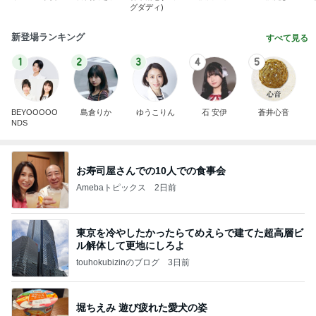
グダディ)
新登場ランキング
すべて見る
1
2
3
4
5
BEYOOOOO
島倉りか
ゆうこりん
石 安伊
蒼井心音
NDS
お寿司屋さんでの10人での食事会
Amebaトピックス
2日前
東京を冷やしたかったらてめえらで建てた超高層ビ
ル解体して更地にしろよ
touhokubizinのブログ
3日前
堀ちえみ 遊び疲れた愛犬の姿