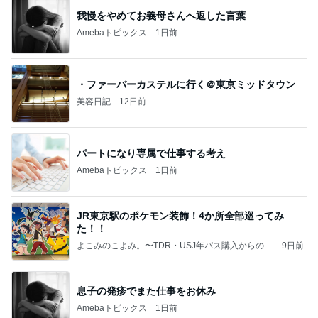
我慢をやめてお義母さんへ返した言葉
Amebaトピックス
1日前
・ファーバーカステルに行く＠東京ミッドタウン
美容日記
12日前
パートになり専属で仕事する考え
Amebaトピックス
1日前
JR東京駅のポケモン装飾！4か所全部巡ってみ
た！！
よこみのこよみ。〜TDR・USJ年パス購入からの道
9日前
のり〜
息子の発疹でまた仕事をお休み
Amebaトピックス
1日前