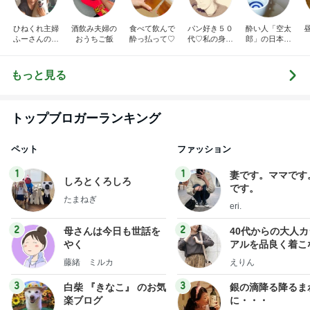
ひねくれ主婦
酒飲み夫婦の
食べて飲んで
パン好き５０
酔い人「空太
ふーさんの晩
おうちご飯
酔っ払って♡
代♡私の身の
郎」の日本酒
酌、そして独
丈に合った暮
探検
り言・・・
らし
もっと見る
トップブロガーランキング
ペット
ファッション
1
1
妻です。ママです
しろとくろしろ
です。
たまねぎ
eri.
2
2
母さんは今日も世話を
40代からの大人
やく
アルを品良く着こ
ファッションブロ
藤緒 ミルカ
えりん
3
3
白柴 『きなこ』 のお気
銀の滴降る降るま
楽ブログ
に・・・