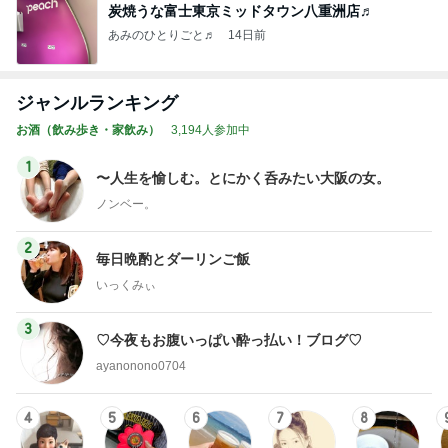
炭焼うな富士東京ミッドタウン八重洲店♬
あみのひとりごと♬
14日前
ジャンルランキング
お酒（飲み歩き・家飲み）
3,194人参加中
1
〜人生を愉しむ。とにかく呑みたい大阪の女。
ノンベー。
2
毎日晩酌とダーリンご飯
いっくみぃ
3
♡今夜もお腹いっぱい酔っ払い！ブログ♡
ayanonono0704
4
5
6
7
8