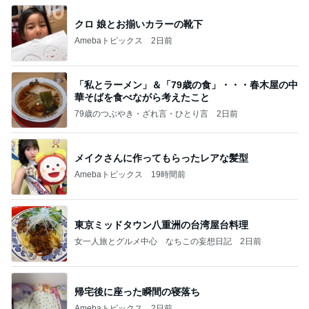
クロ 娘とお揃いカラーの靴下
Amebaトピックス
2日前
「私とラーメン」＆「79歳の食」・・・春木屋の中
華そばを食べながら考えたこと
79歳のつぶやき・ざれ言・ひとり言
2日前
メイクさんに作ってもらったレアな髪型
Amebaトピックス
19時間前
東京ミッドタウン八重洲の台湾屋台料理
女一人旅とグルメ中心 なちこの妄想日記
2日前
帰宅後に座った瞬間の寝落ち
Amebaトピックス
2日前