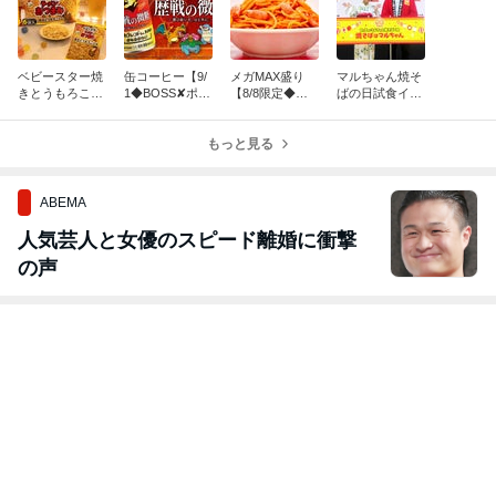
ベビースター焼
缶コーヒー【9/
メガMAX盛り
マルちゃん焼そ
きとうもろこし
1◆BOSS✘ポケ
【8/8限定◆ス
ばの日試食イベ
味【8/10◆おや
モン】
パゲッティーの
ント【8/7～8/8
つカンパニー】
パンチョ各店
◆東京ドームシ
もっと見る
舗】
ティラクーアガ
ーデン芝生広
場】
ABEMA
人気芸人と女優のスピード離婚に衝撃
の声