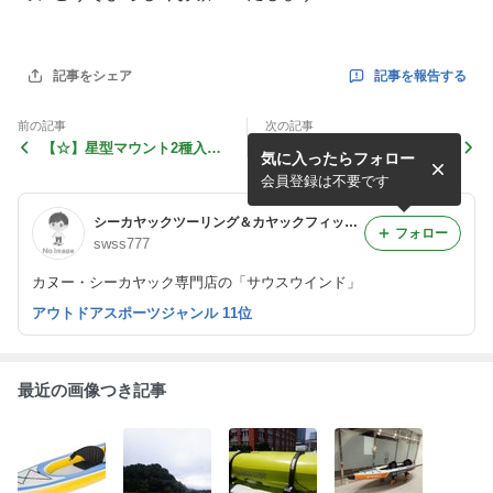
記事を報告する
記事をシェア
前の記事
次の記事
【☆】星型マウント2種入荷
【カート用】小さいけどあっ
気に入ったらフォロー
しました
たほうがいいパーツが入荷し
ました
会員登録は不要です
シーカヤックツーリング＆カヤックフィッシング
フォロー
swss777
カヌー・シーカヤック専門店の「サウスウインド」
アウトドアスポーツジャンル 11位
最近の画像つき記事