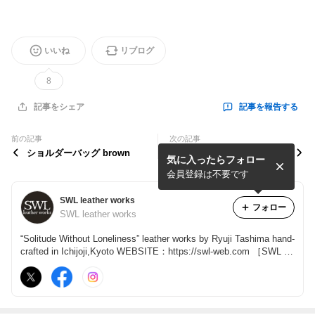
いいね
リブログ
8
記事を報告する
記事をシェア
前の記事
次の記事
ショルダーバッグ brown
ショルダーバッグに新色［チ
気に入ったらフォロー
ャコール］が加わりました
会員登録は不要です
SWL leather works
フォロー
SWL leather works
“Solitude Without Loneliness” leather works by Ryuji Tashima hand-
crafted in Ichijoji,Kyoto WEBSITE：https://swl-web.com ［SWL 京
都］で検索