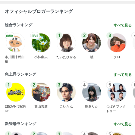
明日は1人で
だいたひかるオフィシャルブログ Powered by
21時間前
Ameba
半年ぶりに長男と2人きりの時間
Amebaトピックス
1日前