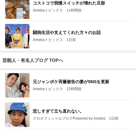
ガデュ
3
『やすたろう』的 食の備忘録
やすたろう
4
5
6
7
8
下町マリーン
安くて美味し
道産子どすど
いもっちゃん
たかまつせん
ズ・一口馬
い物が好き☆
す！
のブログ
いちの食い散
主・立ち飲
彡
らかし日記
み・立ち食い
そば
もっと見る