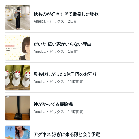
BEYOOOOO
島倉りか
ゆうこりん
石 安伊
蒼井心音
NDS