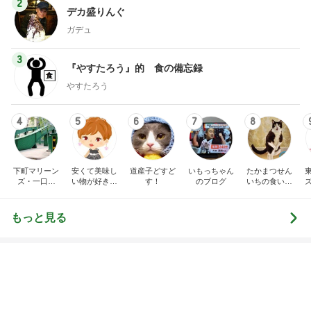
トップブロガーランキング
ペット
旅行
1
1
「吉田さんちのフ
しろとくろしろ
リー日記」Powere
たまねぎ
y Ameba 吉田さ
吉田さんファミリー
ミリーオフィシャ
ログ
2
2
母さんは今日も世話を
☆やまあこ☆さん
やく
ィズニー日記
藤緒 ミルカ
☆やまあこ☆
3
3
白柴 『きなこ』 のお気
日々是甘露2〜デ
楽ブログ
ー風味〜
ひろ☆みき
甘露
もっと見る