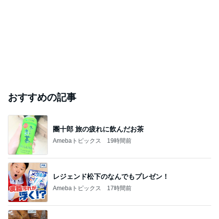
藤あや子「熱湯が」火傷に心配の声
Amebaトピックス
1日前
2026/07/28(K) 4本
何でかな？何でだろ？
11日前
ジャンルランキング
B級グルメマニア
5,675人参加中
1
アッキーのデカ盛りライフ
アッキー
2
デカ盛りんぐ