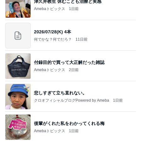
私達が何も言えなくなる事を楽しみにしていまー
す｡
最後の悪あがき
2日前
写真で大喜利みたいになったかるた
Amebaトピックス
1日前
インターン面接3
四コマ戦士 パパ戦記
7日前
あんこのみと思っていたお団子
Amebaトピックス
1日前