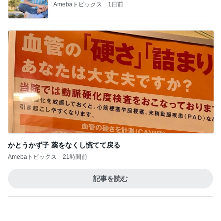
AKINA 父に次女を預け乗った乗り物
Amebaトピックス
2日前
横浜SOGOうまいもの大会
nanaオフィシャルブログ Powered by Ameba
11日前
津久井教生 休むことも治療と実感
Amebaトピックス
1日前