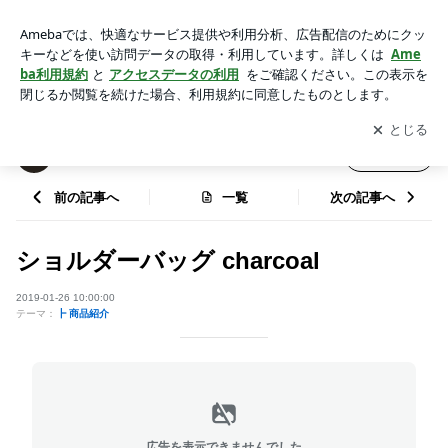
ショルダーバッグ charcoal | SWL leather works
アプリをダウンロードして
ブログの更新通知
を受け取りまし
開く
ょう。
SWL leather works
フォロー
前の記事へ
一覧
次の記事へ
ショルダーバッグ charcoal
2019-01-26 10:00:00
テーマ：
┣ 商品紹介
広告を表示できませんでした