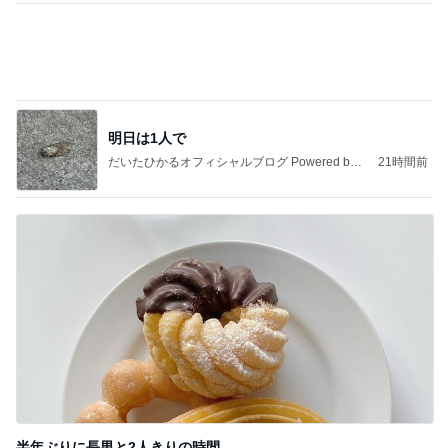
きっと高市ってこの時代に嘘、誤魔化し、はぐらか
しても【バレない】【通用する】とでも思ってたん
だろ
広報 いぬねこ本舗
9日前
クロ 娘がゲットした勝者のTシャツ
Amebaトピックス
1日前