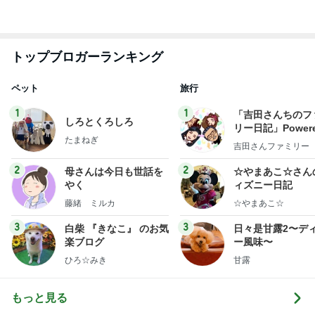
2026/07/28(K) 4本
何でかな？何でだろ？
11日前
付録目的で買って大正解だった雑誌
Amebaトピックス
2日前
悲しすぎて立ち直れない。
クロオフィシャルブログPowered by Ameba
1日前
後輩がくれた私をわかってくれる梅
Amebaトピックス
1日前