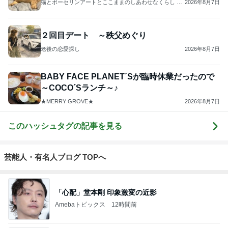
猫とポーセリンアートとここままのしあわせなくらし ―
2026年8月7日
Maison Aube JAPAN ―
２回目デート ～秩父めぐり
老後の恋愛探し
2026年8月7日
BABY FACE PLANET´Sが臨時休業だったので
～COCO´Sランチ～♪
★MERRY GROVE★
2026年8月7日
このハッシュタグの記事を見る
芸能人・有名人ブログ TOPへ
「心配」堂本剛 印象激変の近影
Amebaトピックス
12時間前