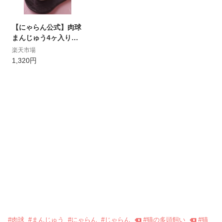
【にゃらん公式】肉球
まんじゅう4ヶ入り
（肉球饅頭）【和菓
楽天市場
子】薯蕷饅頭 福ねこ
1,320円
肉球 可愛い 動物 こし
餡 お祝い 内祝い お歳
暮 プチギフト 贈り物
誕生日 お菓子 お取り
寄せスイーツ 差し入れ
お返し お土産 手土産
引菓子 プレゼント 猫
の日
#
肉球
#
まんじゅう
#
にゃらん
#
じゃらん
#
猫の多頭飼い
#
猫