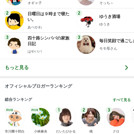
献立
オギャ子
そっち～
2
2
日曜日は９時まで寝た
ゆうき酒場
い。
ゆうき
あべかわ
3
3
四十路シンパパの家族
毎日笑顔で過ごし
日記
モモ母さん
はやパパ
もっと見る
オフィシャルブロガーランキング
総合ランキング
すべて見る
1
2
3
市川團十郎白
小林麻央
だいたひかる
桃
クロ