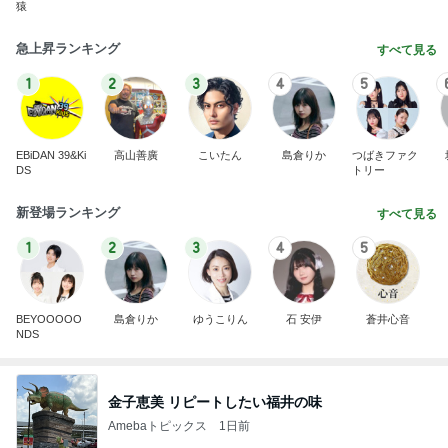
猿
急上昇ランキング
すべて見る
1
2
3
4
5
EBiDAN 39&Ki
高山善廣
こいたん
島倉りか
つばきファク
DS
トリー
新登場ランキング
すべて見る
1
2
3
4
5
BEYOOOOO
島倉りか
ゆうこりん
石 安伊
蒼井心音
NDS
金子恵美 リピートしたい福井の味
Amebaトピックス
1日前