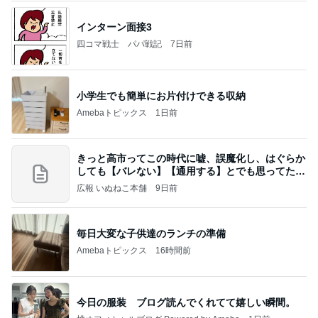
インターン面接3
四コマ戦士 パパ戦記
7日前
小学生でも簡単にお片付けできる収納
Amebaトピックス
1日前
きっと高市ってこの時代に嘘、誤魔化し、はぐらか
しても【バレない】【通用する】とでも思ってたん
だろ
広報 いぬねこ本舗
9日前
毎日大変な子供達のランチの準備
Amebaトピックス
16時間前
今日の服装 ブログ読んでくれてて嬉しい瞬間。