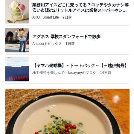
業務用アイスどこに売ってる？ロッテやタカナシ等
安い市販の2リットルアイスは業務スーパーやシャ
トレ
AKO | Smart Life
9日前
アグネス 母校スタンフォードで散歩
Amebaトピックス
1日前
【ヤマハ発動機】～トートバック～【三越伊勢丹】
株主優待を楽しんで～tasayuryのブログ
14日前