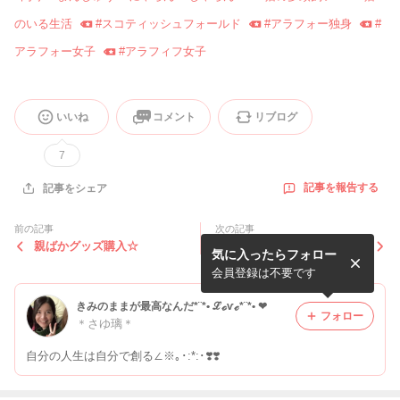
のいる生活
#
スコティッシュフォールド
#
アラフォー独身
#
アラフォー女子
#
アラフィフ女子
いいね
コメント
リブログ
7
記事を報告する
記事をシェア
前の記事
次の記事
親ばかグッズ購入☆
★☆謹賀新年☆★
気に入ったらフォロー
会員登録は不要です
きみのままが最高なんだ*¨*• ℒℴѵℯ*¨*• ❤
フォロー
＊さゆ璃＊
自分の人生は自分で創る∠※｡･:*:･❣️❣️