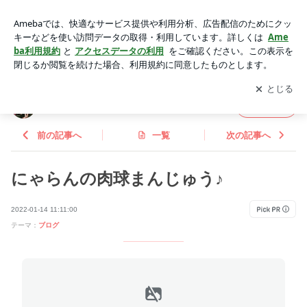
にゃらんの肉球まんじゅう♪ | きみのままが最高なんだ*¨*• ℒℴѵ
ℯ*¨*• ❤
アプリをダウンロードして
ブログの更新通知
を受け取りまし
開く
ょう。
きみのままが最高なんだ*¨*• ℒℴѵℯ*¨*• ❤
フォロー
前の記事へ
一覧
次の記事へ
にゃらんの肉球まんじゅう♪
2022-01-14 11:11:00
テーマ：
ブログ