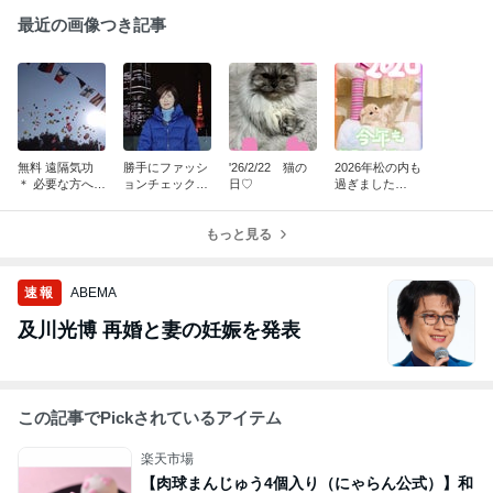
最近の画像つき記事
無料 遠隔気功
勝手にファッシ
'26/2/22 猫の
2026年松の内も
＊ 必要な方へ
ョンチェック★
日♡
過ぎました
置いておきます
彡再び
が。。
もっと見る
速報
ABEMA
及川光博 再婚と妻の妊娠を発表
この記事でPickされているアイテム
楽天市場
【肉球まんじゅう4個入り（にゃらん公式）】和