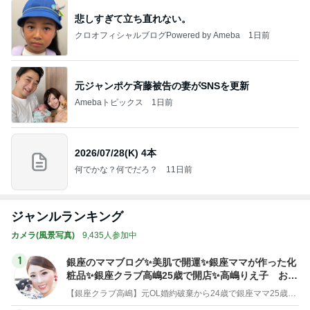
悲しすぎて立ち直れない。
クロオフィシャルブログPowered by Ameba
1日前
元ジャンポケ斉藤被告の妻がSNSを更新
Amebaトピックス
1日前
2026/07/28(K) 4本
何でかな？何でだろ？
11日前
ジャンルランキング
カメラ(風景写真)
9,435人参加中
1
銀座のママブログ✨美肌で開運✨銀座ママが作った化
粧品✨銀座クラブ高嶋25歳で開店✨高嶋りえ子 お着
物でエルメス バーキン コーデ
【銀座クラブ高嶋】元OL婚約破棄から24歳で銀座ママ25歳でオーナーママ銀座 美肌で開運♡パワースポット巡り高嶋りえ子ブログ