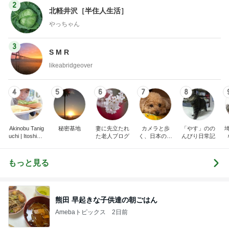
2
北軽井沢［半住人生活］
やっちゃん
3
S M R
likeabridgeover
4
5
6
7
8
Akinobu Tanig
秘密基地
妻に先立たれ
カメラと歩
「やす」のの
uchi | Itoshima
た老人ブログ
く、日本の風
んびり日常記
Landscape Ph
景スナップ紀
otographer
行
もっと見る
熊田 早起きな子供達の朝ごはん
Amebaトピックス
2日前