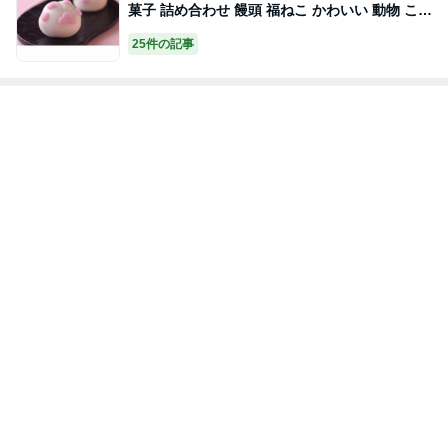
菓子 詰め合わせ 饅頭 福ねこ かわいい 動物 こし
餡 お祝い 内祝い お歳暮 ギフト 贈り物 誕生日
25件の記事
イベント お取り寄せ スイーツ 差し入れ お返し
お土産 手土産 引菓子 プレゼント 猫の日 パーテ
ィー スイーツ