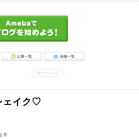
記事一覧
画像一覧
次ページ
>>
シェイク♡
よ🥛