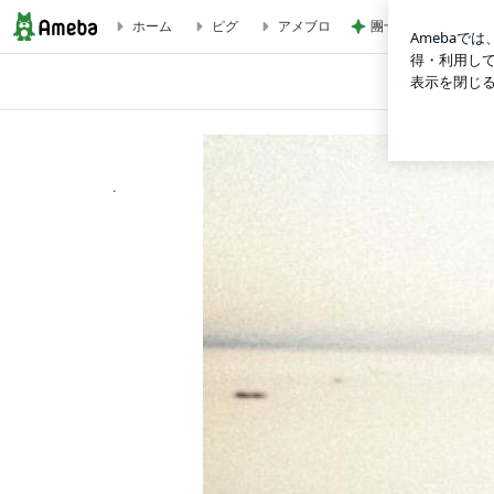
ホーム
ピグ
アメブロ
團十郎 看病を終え
YU’s BLOG
.