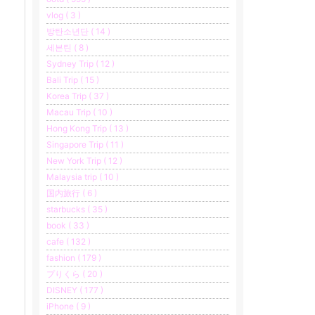
vlog ( 3 )
방탄소년단 ( 14 )
세븐틴 ( 8 )
Sydney Trip ( 12 )
Bali Trip ( 15 )
Korea Trip ( 37 )
Macau Trip ( 10 )
Hong Kong Trip ( 13 )
Singapore Trip ( 11 )
New York Trip ( 12 )
Malaysia trip ( 10 )
国内旅行 ( 6 )
starbucks ( 35 )
book ( 33 )
cafe ( 132 )
fashion ( 179 )
プりくら ( 20 )
DISNEY ( 177 )
iPhone ( 9 )