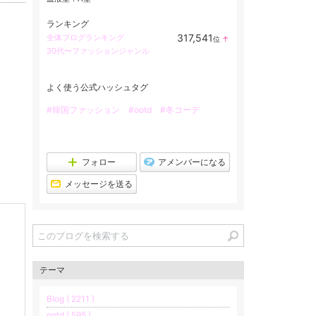
ランキング
317,541
全体ブログランキング
位
↑
ラ
30代〜ファッションジャンル
ン
キ
ン
グ
よく使う公式ハッシュタグ
上
昇
#韓国ファッション
#ootd
#冬コーデ
フォロー
アメンバーになる
メッセージを送る
テーマ
Blog ( 2211 )
ootd ( 595 )