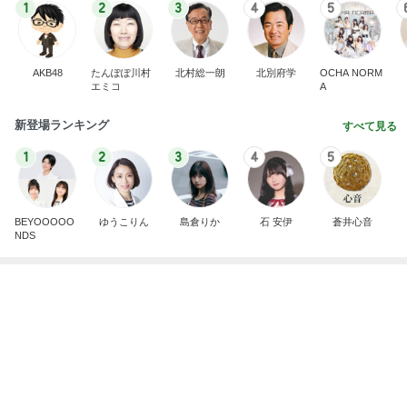
1
2
3
4
5
AKB48
たんぽぽ川村
北村総一朗
北別府学
OCHA NORM
エミコ
A
新登場ランキング
すべて見る
1
2
3
4
5
BEYOOOOO
ゆうこりん
島倉りか
石 安伊
蒼井心音
NDS