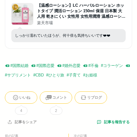
【温感ローション】LC ハーバルローション ホッ
トタイプ 潤活ローション 150ml 保湿 日本製 大
人用 乾きにくい 女性用 女性用潤滑 温感ローショ
ン 植物由来 自然派 潤い アロエ ハニー マッサー
楽天市場
ジローション
しっかり濡れていたほうが、何十倍も気持ちいいです❤️❤️
#
国際結婚
#
国際恋愛
#
婚外恋愛
#
不倫
#
コラーゲン
#
サプリメント
#
CBD
#
ひとり旅
#
子育て
#
お姫様
いいね
コメント
リブログ
4
2
記事を報告する
記事をシェア
前の記事
次の記事