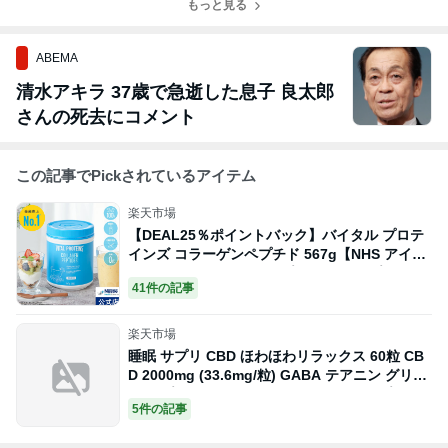
もっと見る
ABEMA
清水アキラ 37歳で急逝した息子 良太郎
さんの死去にコメント
この記事でPickされているアイテム
楽天市場
【DEAL25％ポイントバック】バイタル プロテ
インズ コラーゲンペプチド 567g【NHS アイソ
カル ネスレ コラーゲン プロテイン サプリメン
41件の記事
ト サプリ 健康食品 ペプチド たんぱく質 タンパ
ク質 美容 ダイエット スキンケア セット パック
パウダー 粉末】
楽天市場
睡眠 サプリ CBD ほわほわリラックス 60粒 CB
D 2000mg (33.6mg/粒) GABA テアニン グリシ
ン サプリメント レモンバーム ソフトカプセル
5件の記事
ブロードスペクトラム 国内製造 cbd サプリ カ
プセル