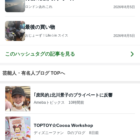
ロンドンあれこれ
2026年8月5日
最後の買い物
おじょーず！Life☆in スイス
2026年8月5日
このハッシュタグの記事を見る
芸能人・有名人ブログ TOPへ
｢庶民的｣北川景子のプライベートに反響
Amebaトピックス
10時間前
TOPTOY☆Cocoa Workshop
ディズニーファン Dのブログ
8日前