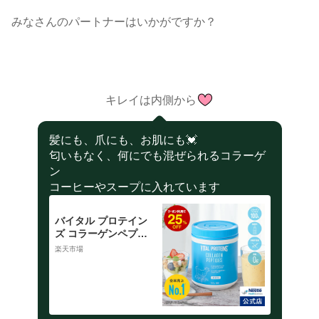
みなさんのパートナーはいかがですか？
キレイは内側から
髪にも、爪にも、お肌にも💓
匂いもなく、何にでも混ぜられるコラーゲ
ン
コーヒーやスープに入れています
バイタル プロテイン
ズ コラーゲンペプチ
ド 567g【NHS アイ
楽天市場
ソカル ネスレ コラー
ゲン プロテイン サプ
リメント サプリ 健康
食品 ペプチド たんぱ
く質 タンパク質 美容