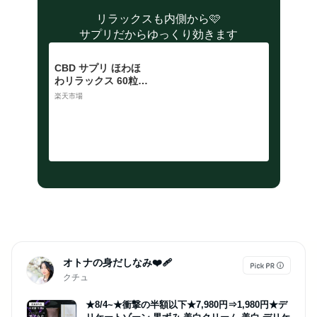
ダイエット スキンケ
ア セット パック パ
リラックスも内側から🩷
ウダー 粉末 vital pro
サプリだからゆっくり効きます
teins】
CBD サプリ ほわほ
わリラックス 60粒 C
BD 2400mg (40.2mg
楽天市場
/粒) cbd CBG CBN
サプリメント GABA
テアニン グリシン レ
モンバーム ソフトカ
プセル
オトナの身だしなみ❤‍🩹
クチュ
★8/4~★衝撃の半額以下★7,980円⇒1,980円★デ