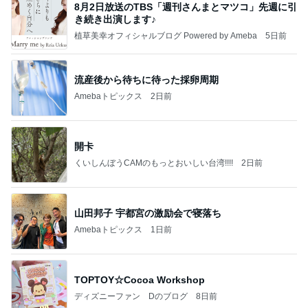
8月2日放送のTBS「週刊さんまとマツコ」先週に引
き続き出演します♪
植草美幸オフィシャルブログ Powered by Ameba
5日前
流産後から待ちに待った採卵周期
Amebaトピックス
2日前
開卡
くいしんぼうCAMのもっとおいしい台湾!!!!
2日前
山田邦子 宇都宮の激励会で寝落ち
Amebaトピックス
1日前
TOPTOY☆Cocoa Workshop
ディズニーファン Dのブログ
8日前