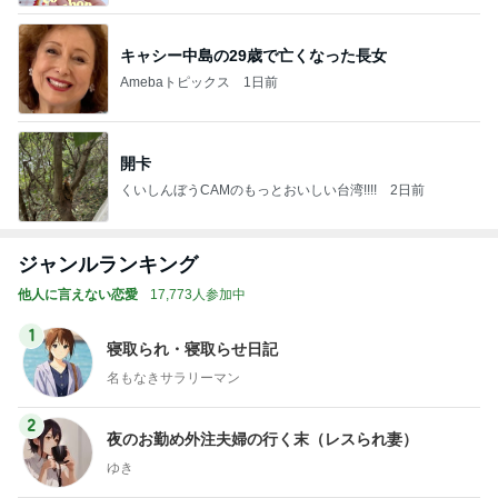
キャシー中島の29歳で亡くなった長女
Amebaトピックス
1日前
開卡
くいしんぼうCAMのもっとおいしい台湾!!!!
2日前
ジャンルランキング
他人に言えない恋愛
17,773人参加中
1
寝取られ・寝取らせ日記
名もなきサラリーマン
2
夜のお勤め外注夫婦の行く末（レスられ妻）
ゆき