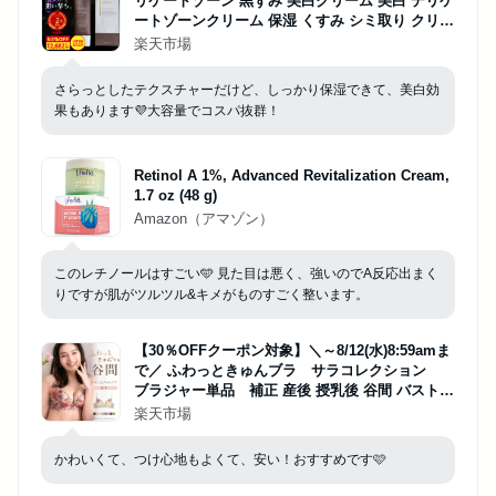
リケートゾーン 黒ずみ 美白クリーム 美白 デリケ
ートゾーンクリーム 保湿 くすみ シミ取り クリー
ム vio 黒ずみクリーム デリケートゾーン ケア お
楽天市場
尻 股 バスト 脇 ワキ 肘 膝 ニキビ跡 色素沈着 医
薬部外100g
さらっとしたテクスチャーだけど、しっかり保湿できて、美白効
果もあります💜大容量でコスパ抜群！
Retinol A 1%, Advanced Revitalization Cream,
1.7 oz (48 g)
Amazon（アマゾン）
このレチノールはすごい🩵 見た目は悪く、強いのでA反応出まく
りですが肌がツルツル&キメがものすごく整います。
【30％OFFクーポン対象】＼～8/12(水)8:59amま
で／ ふわっときゅんブラ サラコレクション
ブラジャー単品 補正 産後 授乳後 谷間 バストメ
イク 花柄 ツイード 下着 レディース 女性 送料
楽天市場
無料 FT0297 福チケ 初回返品交換0円 夏チケ
ブラ
かわいくて、つけ心地もよくて、安い！おすすめです🩷