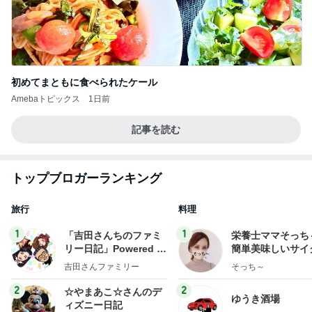
初めてまともに食べられたケール
Amebaトピックス
1日前
記事を読む
トップブロガーランキング
旅行
料理
1
1
「吉田さんちのファミ
栄養士ママそっち
リー日記」Powered b
簡単美味しいサイ
y Ameba 吉田さんファ
献立
吉田さんファミリー
そっち～
ミリーオフィシャルブ
ログ
2
2
☆やまあこ☆さんのデ
ゆうき酒場
ィズニー日記