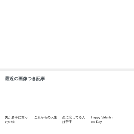
最近の画像つき記事
夫が勝手に買っ
これからの人生
恋に恋してる人
Happy Valentin
たの物
は苦手
e's Day