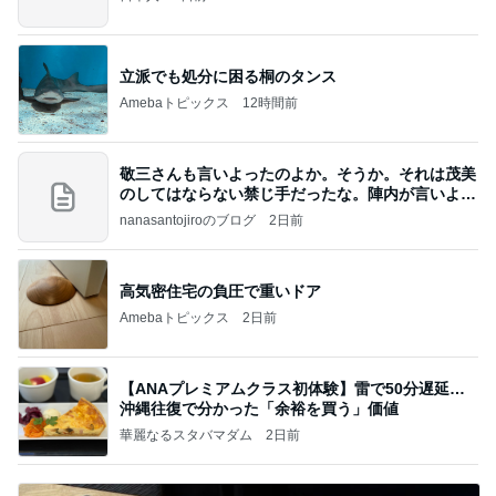
立派でも処分に困る桐のタンス
Amebaトピックス
12時間前
敬三さんも言いよったのよか。そうか。それは茂美
のしてはならない禁じ手だったな。陣内が言いよる
のよ
nanasantojiroのブログ
2日前
高気密住宅の負圧で重いドア
Amebaトピックス
2日前
【ANAプレミアムクラス初体験】雷で50分遅延…
沖縄往復で分かった「余裕を買う」価値
華麗なるスタバマダム
2日前