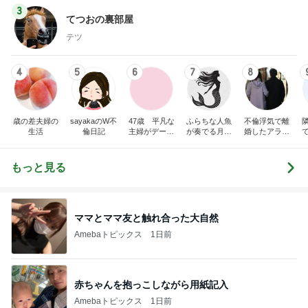
3
てつおの裏部屋
テツ
4
5
6
7
8
歳の差夫婦の
sayakaのW不
47歳 平凡な
ふらちな人魚
不倫浮気で離
生活
倫日記
主婦がデート
が奏でる月夜
婚したアラフ
に誘われまし
話
ィフ男の性活
た
もっと見る
ママとママ友と触れ合った大自然
Amebaトピックス
1日前
赤ちゃんを抱っこしながら用紙記入
Amebaトピックス
1日前