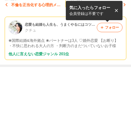
不倫を正当化する心理的メカ
嫉妬深くて疑り深い彼との距
気に入ったらフォロー
ニズム
離の取り方
会員登録は不要です
恋愛も結婚も人生も、うまくやるにはコツがあるの。
フォロー
クチュ
❀国際結婚&海外拠点 ❀パートナーは3人 ♡婚外恋愛 【お断り】
・不快に思われる大人の方 ・判断力のまだついていないお子様
他人に言えない恋愛ジャンル 201位