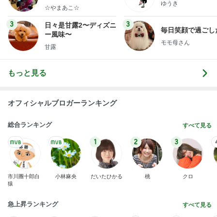
ゆうき
☆やまあこ☆
3
3
日々是甘露2〜ディズニ
毎日笑顔で過ごし
ー風味〜
モモ母さん
甘露
もっと見る
オフィシャルブロガーランキング
総合ランキング
すべて見る
1
2
3
市川團十郎白
小林麻央
だいたひかる
桃
クロ
猿
急上昇ランキング
すべて見る