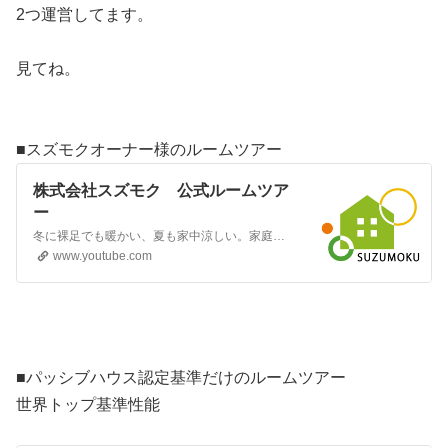
2つ運営してます。
見てね。
■スズモクオーナー様のルームツアー
株式会社スズモク 公式ルームツア
ー
冬に裸足でも暖かい、夏も家中涼しい。家庭用エアコン1台で全館冷暖房が出来るので、冷暖房費用も安くて室内は快適な家をつくっています。私たちの家づくりのテーマは「ずっとお金のかからない家」をつくろうです。省エネでメンテナンス費用もあまりかからず、保険費用や固定資産税も安く出来る家づくりが可能です。室内の衣類やふとんも少なく済み、お風呂の温度も低めでも大丈夫です。…
www.youtube.com
■パッシブハウス認定基準だけのルームツアー
世界トップ基準性能