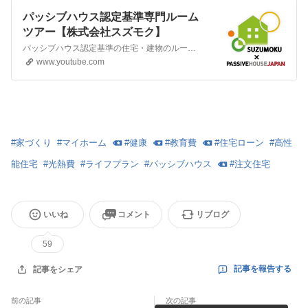
パッシブハウス認定基準専門ルーム
ツアー【株式会社スズモク】
パッシブハウス認定基準の住宅・建物のルームツアーチャンネルです。断熱温熱環境に関しては世界基準のレベルになっていますが、実際に生活がどう変わるのか、どんな利便性を向上できるのか、ぜひ知っていただきたい。
www.youtube.com
#
家づくり
#
マイホーム
#
健康
#
教育費
#
住宅ローン
#
高性
能住宅
#
光熱費
#
ライフプラン
#
パッシブハウス
#
注文住宅
いいね
コメント
リブログ
59
記事を報告する
記事をシェア
前の記事
次の記事