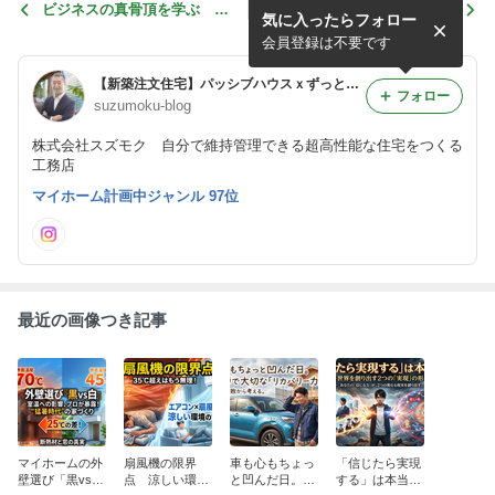
ビジネスの真骨頂を学ぶ 能
地球に住めなくなる日は来
気に入ったらフォロー
登サミット #436
る？人類が生き残るための壮
大なサバイバル戦略 #434
会員登録は不要です
【新築注文住宅】パッシブハウスｘずっとお金のかからない家をつくろう
フォロー
suzumoku-blog
株式会社スズモク 自分で維持管理できる超高性能な住宅をつくる
工務店
マイホーム計画中ジャンル 97位
最近の画像つき記事
マイホームの外
扇風機の限界
車も心もちょっ
「信じたら実現
壁選び「黒vs
点 涼しい環境
と凹んだ日。家
する」は本当