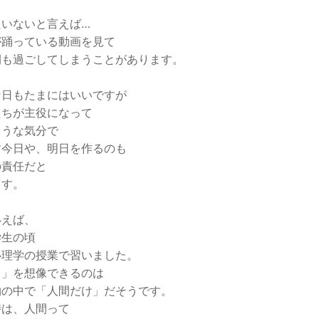
たいないと言えば…
が踊っている動画を見て
間も過ごしてしまうことがあります。
な日もたまにはいいですが
たちが主役になって
ような気分で
す今日や、明日を作るのも
の責任だと
ます。
いえば、
学生の頃
心理学の授業で習いました。
日」を想像できるのは
物の中で「人間だけ」だそうです。
時は、人間って