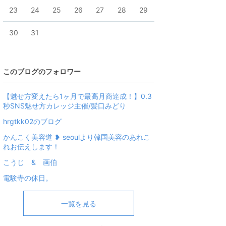
23
24
25
26
27
28
29
30
31
このブログのフォロワー
【魅せ方変えたら1ヶ月で最高月商達成！】0.3
秒SNS魅せ方カレッジ主催/髪口みどり
hrgtkk02のブログ
かんこく美容道 ❥ seoulより韓国美容のあれこ
れお伝えします！
こうじ & 画伯
電験寺の休日。
一覧を見る