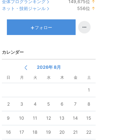
全体ブログランキング
149,675
位
↑
ラ
ネット・技術ジャンル
556
位
↑
ン
ラ
キ
ン
ン
キ
フォロー
グ
ン
上
グ
昇
上
カレンダー
昇
2026年 8月
日
月
火
水
木
金
土
1
2
3
4
5
6
7
8
9
10
11
12
13
14
15
16
17
18
19
20
21
22