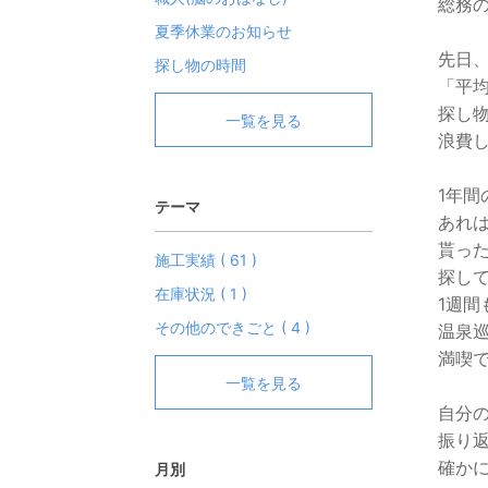
総務
夏季休業のお知らせ
先日
探し物の時間
「平
探し物
一覧を見る
浪費
1年間
テーマ
あれ
貰っ
施工実績 ( 61 )
探し
在庫状況 ( 1 )
1週間
その他のできごと ( 4 )
温泉
満喫
一覧を見る
自分
振り
確か
月別