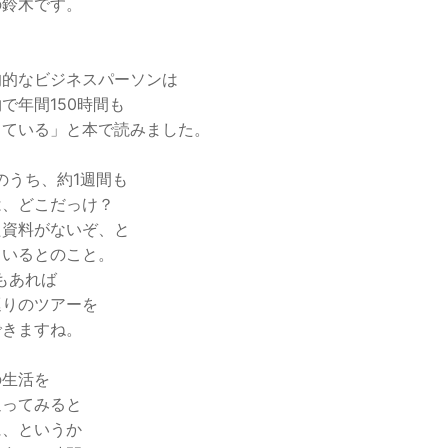
の鈴木です。
、
均的なビジネスパーソンは
で年間150時間も
している」と本で読みました。
のうち、約1週間も
は、どこだっけ？
た資料がないぞ、と
ているとのこと。
もあれば
巡りのツアーを
できますね。
の生活を
返ってみると
に、というか