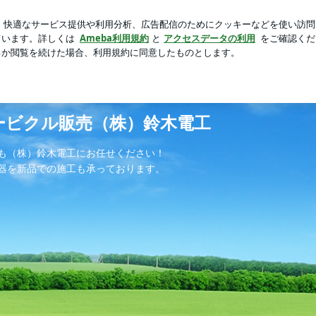
旅でのトラブル
芸能人ブログ
人気ブログ
新規登録
ロ
ービクル販売（株）鈴木電工
も（株）鈴木電工にお任せください！
器を新品での施工も承っております。