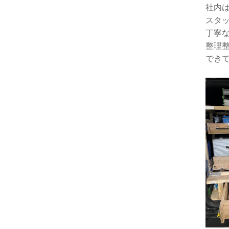
社内
スタ
丁寧
整理
でき