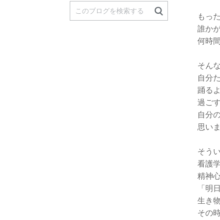
もっ
誰か
何時
そん
自分
踊る
過ご
自分
思い
そう
看護
精神
「明
生き
その