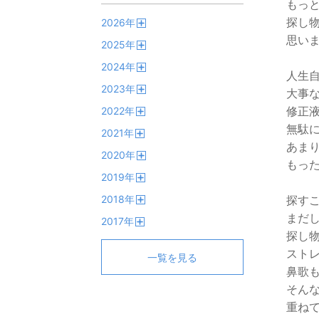
もっ
探し
2026
年
開
思い
2025
年
く
開
2024
年
く
人生
開
2023
年
く
大事
開
修正
2022
年
く
開
無駄
2021
年
く
開
あま
2020
年
く
もっ
開
2019
年
く
開
2018
年
探す
く
開
まだ
2017
年
く
開
探し
く
スト
一覧を見る
鼻歌
そん
重ね