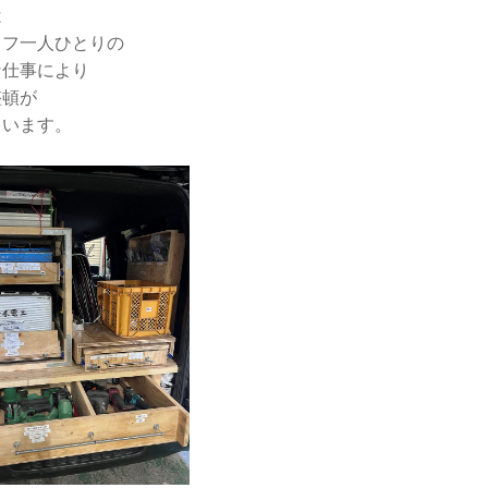
は
ッフ一人ひとりの
な仕事により
整頓が
ています。