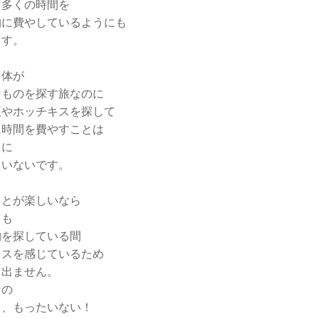
と多くの時間を
物に費やしているようにも
ます。
自体が
なものを探す旅なのに
液やホッチキスを探して
に時間を費やすことは
りに
たいないです。
ことが楽しいなら
しも
物を探している間
レスを感じているため
も出ません。
なの
て、もったいない！