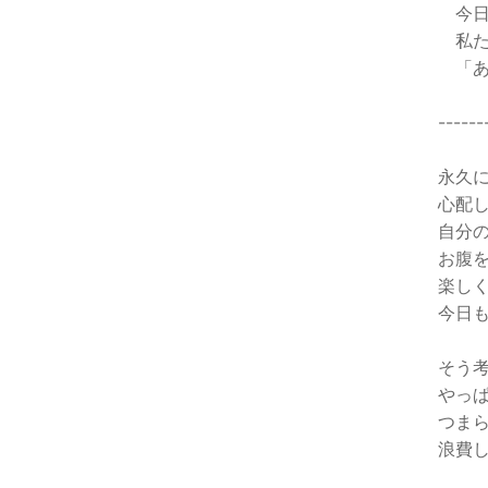
今日
私た
「あ
------
永久
心配
自分
お腹
楽し
今日
そう
やっ
つま
浪費