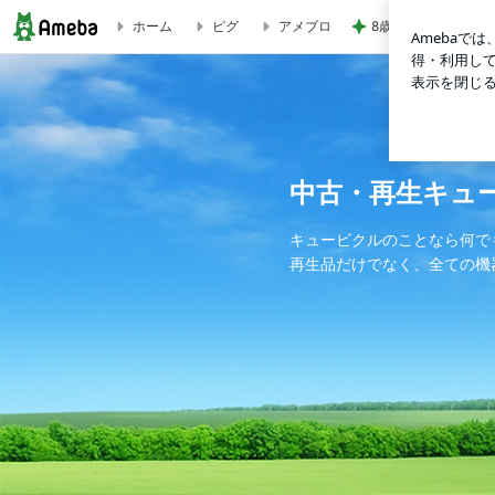
8歳次男の初ひとり
ホーム
ピグ
アメブロ
探し物の時間 | 中古・再生キュービクル販売（株）鈴木電工
中古・再生キュ
キュービクルのことなら何で
再生品だけでなく、全ての機