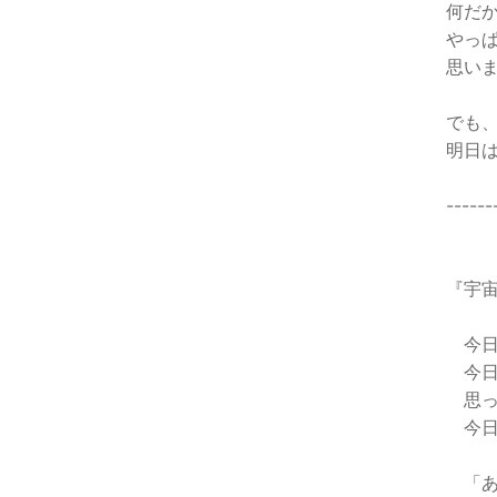
何だ
やっ
思い
でも
明日
------
『宇
今日
今日
思っ
今日
「あ