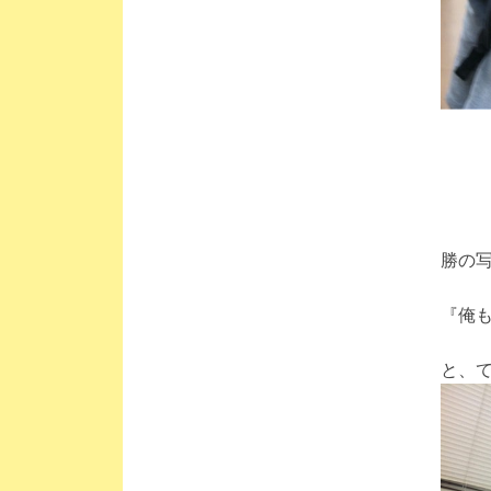
勝の
『俺
と、