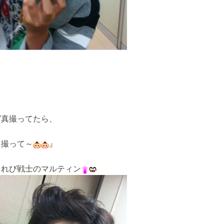
写真撮ってたら、
も撮って～
』
てれび戦士のマルティン