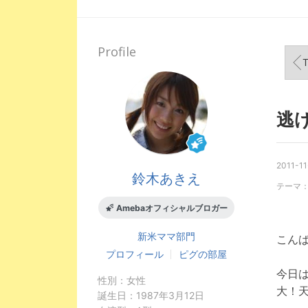
Profile
T
逃
2011-11
鈴木あきえ
テーマ
Amebaオフィシャルブロガー
新米ママ
部門
こん
プロフィール
ピグの部屋
今日
性別：
女性
大！
誕生日：
1987年3月12日