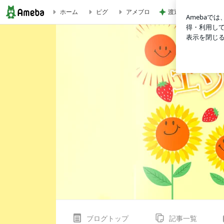
渡辺美奈代 3coin
ホーム
ピグ
アメブロ
逃げる勝（笑） | 鈴木あきえオフィシャルブログ「エンガワとさつ
ブログトップ
記事一覧