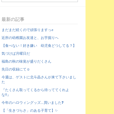
最新の記事
まだまだ続くので頑張りますっ✊
近所の幼稚園お友達と、お芋掘りへ
【食べない！好き嫌い 幼児食どつしてる？】
気づけば月曜日だ
福島の秋の味覚が盛りだくさん
先日の収録にて☺︎
今週は、ゲストに北斗晶さんが来て下さいまし
た
『たくさん取ってくるから待っててくれよ
な‼️』
今年のハロウィングッズ…買いました❓
【「生きづらさ」のある子育て】✨