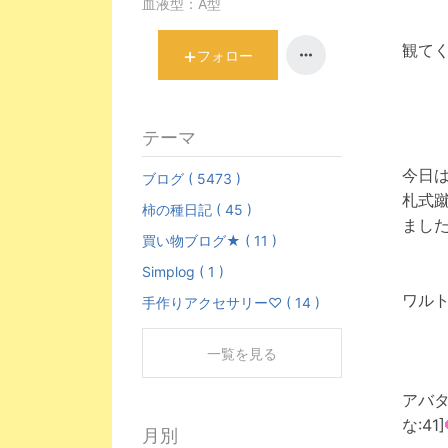
血液型：
A型
観て
フォロー
テーマ
今日
ブログ ( 5473 )
札式
柿の種日記 ( 45 )
まし
買い物ブログ★ ( 11 )
Simplog ( 1 )
ワル
手作りアクセサリー♡ ( 14 )
一覧を見る
アバ
な:41]
月別