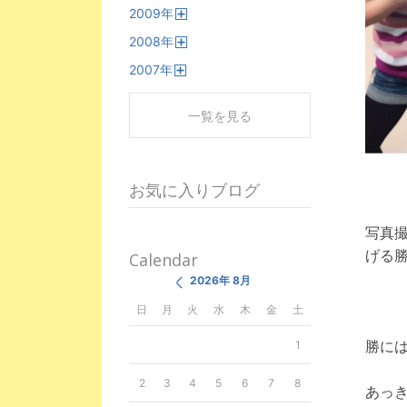
2009
年
く
開
2008
年
く
開
2007
年
く
開
く
一覧を見る
お気に入りブログ
写真
げる
Calendar
2026年 8月
日
月
火
水
木
金
土
勝に
1
2
3
4
5
6
7
8
あっき