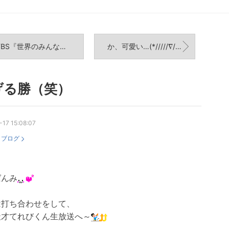
BS『世界のみんなに聞いてみた！』
か、可愛い…(*/////∇/////*)
げる勝（笑）
-17 15:08:07
：
ブログ
ばんみ
は打ち合わせをして、
天才てれびくん生放送へ～