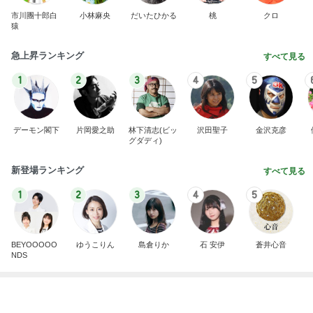
グダディ)
新登場ランキング
すべて見る
1
2
3
4
5
BEYOOOOO
ゆうこりん
島倉りか
石 安伊
蒼井心音
NDS
メンタルクリニックへ向かう朝の緊張
Amebaトピックス
1日前
広島原爆の日 市長の言葉に動揺する総理
ブルーサファイア
1日前
小柳ルミ子 可愛すぎる愛犬の寝顔