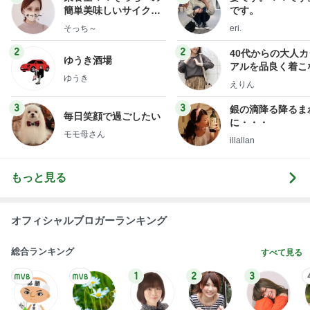
illallan
もっと見る
オフィシャルブロガーランキング
総合ランキング
すべて見る
1
2
3
市川團十郎白
小林麻央
だいたひかる
桃
クロ
猿
急上昇ランキング
すべて見る
1
2
3
4
5
デーモン閣下
片岡愛之助
林下清志(ビッ
沢田聖子
金沢克彦