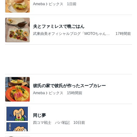
もっと食べたかったコメダのおぐらあん
Amebaトピックス
1日前
(長期保存カレーライスセット)
たかたんのコストコ通への道
7日前
銀座では早くも品薄になった店舗名刺
Amebaトピックス
1日前
2026/07/27(K) 4本
何でかな？何でだろ？
10日前
堀ちえみの夫 断った納豆トッピング
Amebaトピックス
1日前