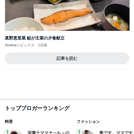
真野恵里菜 鮭が主菜の夕食献立
Amebaトピックス
1日前
記事を読む
トップブロガーランキング
料理
ファッション
1
1
栄養士ママそっち～の
妻です。ママです
簡単美味しいサイクル
です。
献立
そっち～
eri.
2
2
40代からの大人
ゆうき酒場
アルを品良く着こ
ゆうき
ファッションブロ
えりん
3
3
銀の滴降る降るま
毎日笑顔で過ごしたい
に・・・
モモ母さん