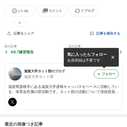
いいね
コメント
リブログ
4
記事を報告する
記事をシェア
前の記事
次の記事
6/6.7練習報告
5/23.24大阪公立大学遠征
気に入ったらフォロー
会員登録は不要です
滋賀大学ヨット部のブログ
フォロー
滋賀大学ヨット部
滋賀県彦根市にある滋賀大学彦根キャンパスをベースに活動してい
る、体育会所属の部活動です。ヨット部の活動について現役部員が
紹介します！
最近の画像つき記事