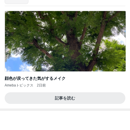
～
久しぶりに作り好評だったから揚げ
Amebaトピックス
1日前
テテとグクは、かなりの確率で一緒にいるね(#^.^
#)
Purplevjkのブログ
1日前
赤ちゃんを抱っこしながら用紙記入
Amebaトピックス
1日前
【プレゼント選び】お金で買えないもの！これがな