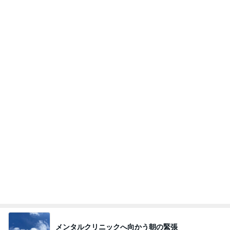
Amebaトピックス
1日前
斎藤元彦がぶらぶら動画のアップを止めた
Bank of Dreamの公営競技はどこへ行く
8日前
No Brandで買ったリピートと新商品
Amebaトピックス
1日前
ありがとうございます
市川團十郎白猿オフィシャルB
2日前
高橋英樹 妻と堪能したコシのある蕎麦
Amebaトピックス
1日前