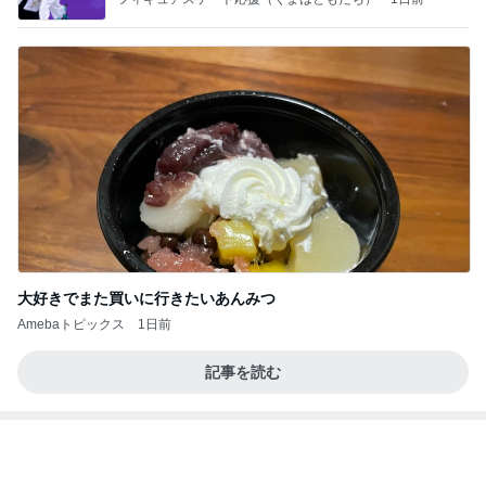
冷凍庫に入らないコストコの肉魚
Amebaトピックス
1日前
涅槃寂静をゴールに設定することがなぜ大事なの
か、シンボルを受容可能なメッセージとして投げる
ことが
気功師から見たバレエとヒーリングのコツ～「まと
3日前
いのば」ブログ
初めて食べた満足度の高いチャーハン
Amebaトピックス
1日前
NISA①(;'∀')
パラスジュエリー（白美女神宝珠）の夢の記録
14日前
（続編）