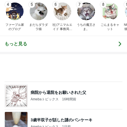
4
5
6
7
8
ファーブル家
まだらダラダ
社)アニマルエ
うちの魔王さ
ごんまるキャ
N
のブログ
ラ猫
イド 事務局＆
ま。
ット
みんなの日記
もっと見る
病院から退院をお願いされた父
Amebaトピックス
16時間前
3歳半双子が話した謎のパンケーキ
Amebaトピックス
1日前
二歳から息子がずっと好きな味噌汁
Amebaトピックス
1日前