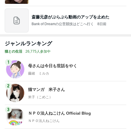
斎藤元彦がぶらぶら動画のアップを止めた
Bank of Dreamの公営競技はどこへ行く
8日前
ジャンルランキング
猫との生活
26,775人参加中
1
母さんは今日も世話をやく
藤緒 ミルカ
2
猫マンガ 米子さん
米子（こめこ）
3
ＮＰＯ法人ねこけん Official Blog
ＮＰＯ法人ねこけん