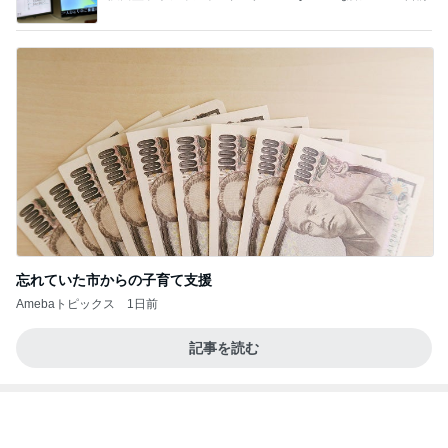
学生
日本人
7日前
絶対買う名品眉マスカラの限定色
Amebaトピックス
1日前
力強いジャンプをまるで天上の美しさのように軽や
かに着氷その芸術性によって心奪われる魔法を織り
なす
フィギュアスケート応援（くまはともだち）
1日前