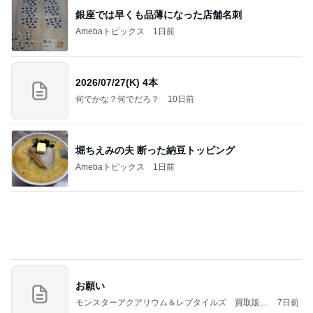
高橋英樹 帝国ホテルの豪華な料理
Amebaトピックス
1日前
【Hey! Say! JUMP ONE NIGHT VOYAGE】2026.
7/27
公式投稿まとめちゃいました。～HSJ＆UT&K.O.
11日前