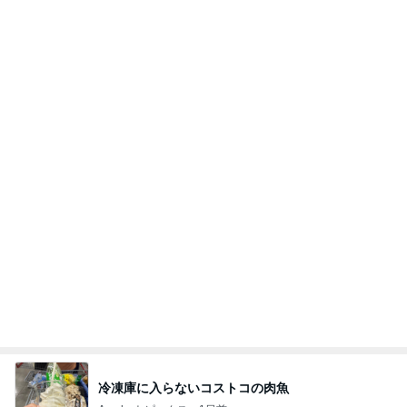
かなか難しい！
桃オフィシャルブログ Powered by Ameba
10日前
もっと簡単なゴーヤの苦味とり方法
Amebaトピックス
1日前
好きな男には愛されない女の魂の秘密
クノタチホオフィシャルブログ「恋学・性学研
20時間前
究室」Powered by Ameba