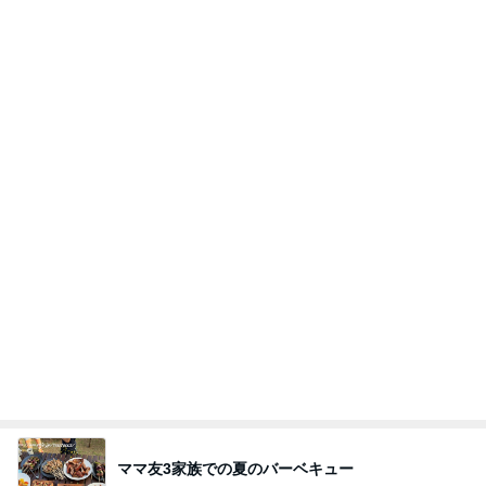
キープか増配を約束する夫の教え
Amebaトピックス
1日前
ラーメン二郎 新潟店【新潟市中央区】ラーメン小
つけメン変更 ツルパツ麺が旨い新潟二郎のつけ麺
主に新潟グルメとラーメン食べ歩きのよしなしご
14日前
と
無料で貰えるデザインコースター
Amebaトピックス
2日前
良心的な事業所ほど経営は苦しく、障害ある子の居
場所「放課後デイサービス」で深刻化する理念と現
実の
立石美津子オフィシャルブログ「テキトー母さんの
1日前
すすめ」Powered by Ameba