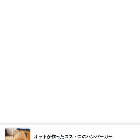
大好きでまた買いに行きたいあんみつ
Amebaトピックス
1日前
記事を読む
ママ友3家族での夏のバーベキュー
Amebaトピックス
1日前
義母は観念した？
トンデモ義母ンヌからのストレスがヤバい。
1日前