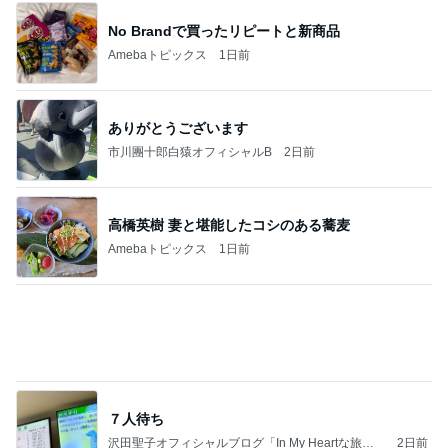
オットが作ったコストコのハンバーガー
Amebaトピックス
1日前
夫とファミレスで晩ごはん
武東由美オフィシャルブログ「MOTOちゃんと
17時間前
のはっぴぃな毎日」Powered by Ameba
彼氏の家で彼氏が作ったスープカレー
Amebaトピックス
15時間前
同じ夢
四コマ戦士 パパ戦記
10日前
息子の前で義母が言った映画の話
Amebaトピックス
1日前