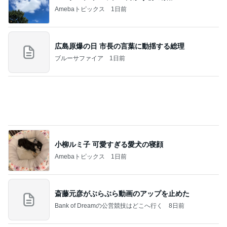
７人待ち
沢田聖子オフィシャルブログ「In My Heartな旅日
2日前
記」by Ameba
忘れていた市からの子育て支援
Amebaトピックス
1日前
記事を読む