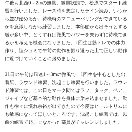
午後も北西0～2mの無風、微風状態で、松原でスタート練
習を行いました。レース時を想定したライン読み、いつか
ら並び始めるか、待機時のマニューバリングができている
かを意識しながら練習しました。本部船から出そうとする
艇が多い中、どうすれば微風でパワーを失わずに待機でき
るかを考える機会になりました。1回生は筋トレでの体力
作り、陸シュミで午前の動作を振り返った上で正しい動作
に近づけていくことに努めました。
31日の午前は風速1～3mの微風で、1回生を中心とした出
着艇、ラウンド練習、沈起こし練習を行いました。ラウン
ド練習では、この日もマーク間ではラフ、タック、ベア、
ジャイブなど基本的な動作を身体に染み込ませました。動
作も徐々に慣れ余裕が出てきたので今度はヒールトリムに
も敏感になってほしいところです。沈起こし練習では、以
前の練習で起こせなかった部員がチャレンジしました。