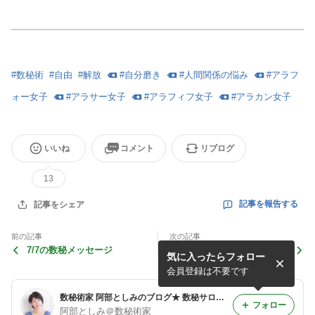
#
数秘術
#
自由
#
解放
#
自分磨き
#
人間関係の悩み
#
アラフ
ォー女子
#
アラサー女子
#
アラフィフ女子
#
アラカン女子
いいね
コメント
リブログ
13
記事を報告する
記事をシェア
前の記事
次の記事
7/7の数秘メッセージ
7/5の数秘メッセージ
気に入ったらフォロー
会員登録は不要です
数秘術家 阿部としみのブログ★ 数秘サロンTSUKIYOMI（ツキヨミ)
フォロー
阿部としみ＠数秘術家