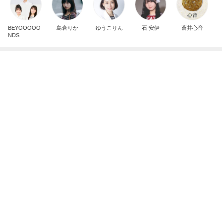
BEYOOOOO
島倉りか
ゆうこりん
石 安伊
蒼井心音
NDS