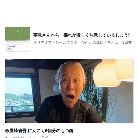
夢見さんから 揺れが激しく注意していましょう❗️
マリアオフィシャルブログ「ひむかの風にさそわれ
9日前
て」Powered by Ameba
假屋崎省吾 にんにく6個分のもつ鍋
Amebaトピックス
1日前