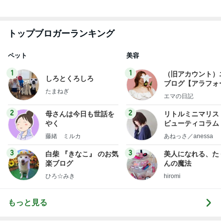
トップブロガーランキング
ペット
美容
1
1
（旧アカウント）
しろとくろしろ
ブログ【アラフォ
たまねぎ
社売却セカンドラ
エマの日記
フ】
2
2
母さんは今日も世話を
リトルミニマリス
やく
ビューティコラム 
little minimalist'
藤緒 ミルカ
あねっさ／anessa
uty colum
3
3
白柴 『きなこ』 のお気
美人になれる、た
楽ブログ
んの魔法
ひろ☆みき
hiromi
もっと見る