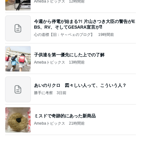
Amebaトピックス
12時間前
今週から停電が始まる?! 片山さつき大臣の警告がE
BS、RV、そしてGESARA宣言が⁈
心の道標【旧：ヤ～ベェのブログ】
19時間前
子供達を第一優先にした上での了解
Amebaトピックス
13時間前
あいのりクロ 図々しい人って、こういう人？
勝手に考察
3日前
ミスドで奇跡的にあった新商品
Amebaトピックス
21時間前