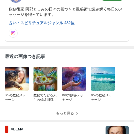
数秘術家 阿部としみの日々の気づきと数秘術で読み解く毎日のメ
ッセージを綴っています。
占い・スピリチュアルジャンル 482位
最近の画像つき記事
8/9の数秘メッ
数秘でたどる人
8/8の数秘メッ
8/7の数秘メッ
セージ
生の伏線回収ワ
セージ
セージ
ークショップの
お知らせ
もっと見る
ABEMA