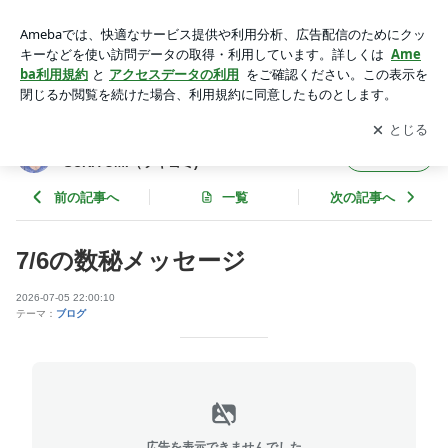
数秘術で今日をしなやかに乗り切ろう | 数秘術家 阿部としみの
ブログ★ 数秘サロンTSUKIYOMI（ツキヨミ)
アプリをダウンロードして
ブログの更新通知
を受け取りまし
開く
ょう。
数秘術家 阿部としみのブログ★ 数秘サロンT
フォロー
SUKIYOMI（ツキヨミ)
前の記事へ
一覧
次の記事へ
7/6の数秘メッセージ
2026-07-05 22:00:10
テーマ：
ブログ
広告を表示できませんでした