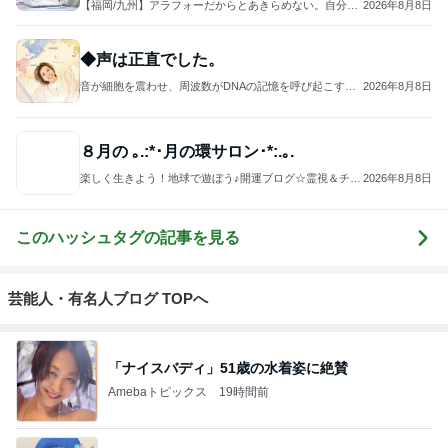
【福岡/九州】アラフォーだからとあきらめない。自分探
2026年8月8日
しから卒業できる！ワークライフスタイリスト®︎ 蒼唯佑
加子
◆声は正直でした。
音が細胞を震わせ、周波数がDNAの記憶を呼び起こす──
2026年8月8日
そのとき、細胞の奥に宿る“本来の私”が静かに目覚め、未
来がそっと動き出す
８月の ｡.:*･月の環サロン･*:.｡.
楽しく生きよう！地球で遊ぼう♪開運ブログ☆霊視＆チャ
2026年8月8日
ネリング 月の環. Blog
このハッシュタグの記事を見る
芸能人・有名人ブログ TOPへ
「ナイスバディ」51歳の水着姿に絶賛
Amebaトピックス
19時間前