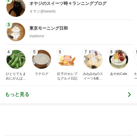
オヤジのスイーツ時々ランニングブログ
オヤジ@sweets
3
東京モーニング日和
maldoror
4
5
6
7
8
ひとりでもま
ラテログ
紅子のセレブ
みねみねのス
あやめCafe
めにがんばる
なグルメ日記
イーツ&食パ
ブログ
ンブログ❤️
もっと見る