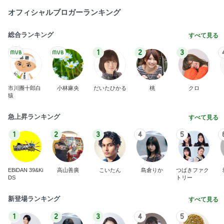
オフィシャルブロガーランキング
総合ランキング
すべて見る
1
2
3
市川團十郎白
小林麻央
だいたひかる
桃
クロ
猿
急上昇ランキング
すべて見る
1
2
3
4
5
EBiDAN 39&Ki
高山善廣
こいたん
島倉りか
つばきファク
DS
トリー
新登場ランキング
すべて見る
1
2
3
4
5