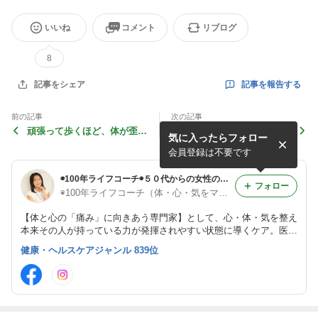
いいね
コメント
リブログ
8
記事を報告する
記事をシェア
前の記事
次の記事
頑張って歩くほど、体が歪む
猫背や巻き肩を治したいな
気に入ったらフォロー
ことがある
ら、“背骨の土台”を見直し
て
会員登録は不要です
◉100年ライフコーチ◉５０代からの女性の生き方「体・心・気」をマルッとケアして自分をアップデート！
フォロー
◉100年ライフコーチ（体・心・気をマルッとケア）◉〜良姿勢リボーン体操・NLPコーチング・一義流気功〜【名古屋・オンライン】
【体と心の「痛み」に向きあう専門家】として、心・体・気を整え
本来その人が持っている力が発揮されやすい状態に導くケア。医療
行為としての治療や診断ではなく医療でカバーしきれない生活や意
健康・ヘルスケアジャンル 839位
識の部分で、人生の可能性を閉じない選択肢をお伝えしています。