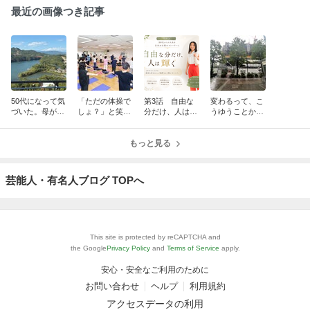
最近の画像つき記事
50代になって気
「ただの体操で
第3話 自由な
変わるって、こ
づいた。母が毎
しょ？」と笑わ
分だけ、人は輝
うゆうことか
年このホテルを
れ続けて8年。
く ― 50代から
も〜また会いに
予約してくれた
まさかスタンフ
の人生を、自分
行った建築中の
理由
ォードとハーバ
もっと見る
が主役のストー
東京海上ビル
ードが証明して
リーに
くれるとは。
芸能人・有名人ブログ TOPへ
This site is protected by reCAPTCHA and
the Google
Privacy Policy
and
Terms of Service
apply.
安心・安全なご利用のために
お問い合わせ
ヘルプ
利用規約
アクセスデータの利用