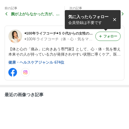
前の記事
次の記事
腕が上がらなかった方が、１
「説明できないもの」は、本
気に入ったらフォロー
０分で変わった。名古屋市守
当に存在しないのだろうか。
山区リボーン体操１DAYレッ
心と体が教えてくれること
会員登録は不要です
スン
◉100年ライフコーチ◉５０代からの女性の生き方「体・心・気」をマルッとケアして自分をアップデート！
フォロー
◉100年ライフコーチ（体・心・気をマルッとケア）◉〜良姿勢リボーン体操・NLPコーチング・一義流気功〜【名古屋・オンライン】
【体と心の「痛み」に向きあう専門家】として、心・体・気を整え
本来その人が持っている力が発揮されやすい状態に導くケア。医療
行為としての治療や診断ではなく医療でカバーしきれない生活や意
健康・ヘルスケアジャンル 674位
識の部分で、人生の可能性を閉じない選択肢をお伝えしています。
最近の画像つき記事