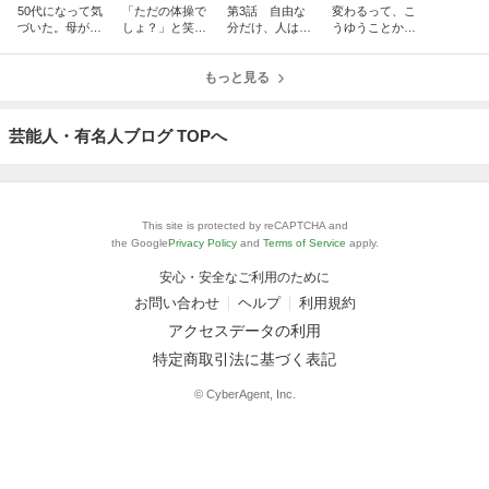
50代になって気
「ただの体操で
第3話 自由な
変わるって、こ
づいた。母が毎
しょ？」と笑わ
分だけ、人は輝
うゆうことか
年このホテルを
れ続けて8年。
く ― 50代から
も〜また会いに
予約してくれた
まさかスタンフ
の人生を、自分
行った建築中の
理由
ォードとハーバ
もっと見る
が主役のストー
東京海上ビル
ードが証明して
リーに
くれるとは。
芸能人・有名人ブログ TOPへ
This site is protected by reCAPTCHA and
the Google
Privacy Policy
and
Terms of Service
apply.
安心・安全なご利用のために
お問い合わせ
ヘルプ
利用規約
アクセスデータの利用
特定商取引法に基づく表記
© CyberAgent, Inc.