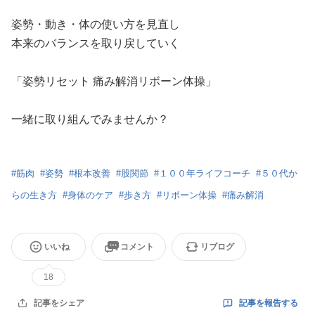
姿勢・動き・体の使い方を見直し
本来のバランスを取り戻していく
「姿勢リセット 痛み解消リボーン体操」
一緒に取り組んでみませんか？
#
筋肉
#
姿勢
#
根本改善
#
股関節
#
１００年ライフコーチ
#
５０代か
らの生き方
#
身体のケア
#
歩き方
#
リボーン体操
#
痛み解消
いいね
コメント
リブログ
18
記事を報告する
記事をシェア