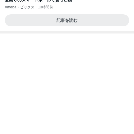
1人で頼んだ200円の白ワイン
Amebaトピックス
2日前
良心的な事業所ほど経営は苦しく、障害ある子の居
場所「放課後デイサービス」で深刻化する理念と現
実の
立石美津子オフィシャルブログ「テキトー母さんの
2日前
すすめ」Powered by Ameba