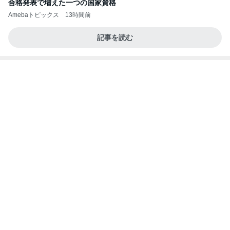
なす
フィギュアスケート応援（くまはともだち）
2日前
夏祭りのスマートボールで貰った物
Amebaトピックス
13時間前
記事を読む
解雇され謝罪なくヘラヘラな上司