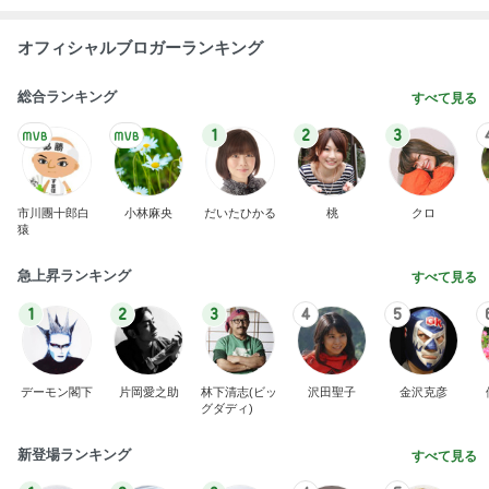
市川團十郎白
小林麻央
だいたひかる
桃
クロ
猿
急上昇ランキング
すべて見る
1
2
3
4
5
デーモン閣下
片岡愛之助
林下清志(ビッ
沢田聖子
金沢克彦
グダディ)
新登場ランキング
すべて見る
1
2
3
4
5
BEYOOOOO
島倉りか
ゆうこりん
石 安伊
蒼井心音
NDS
無料で入れる横浜の白い砂浜
Amebaトピックス
10時間前