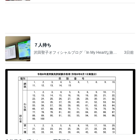
夫とファミレスで晩ごはん
武東由美オフィシャルブログ「MOTOちゃんとのは
1日前
っぴぃな毎日」Powered by Ameba
駅舎を埋め尽くすピンクの切符
Amebaトピックス
1日前
同じ夢
四コマ戦士 パパ戦記
10日前
お腹が張って痛いのに食べた豚タン
Amebaトピックス
1日前
力強いジャンプをまるで天上の美しさのように軽や
かに着氷その芸術性によって心奪われる魔法を織り