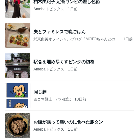
(長期保存カレーライスセット)
たかたんのコストコ通への道
8日前
モト 妻も食べた酸っぱすぎるプラム
Amebaトピックス
14時間前
お盆の予定とパームツリー
roo's MEMO
6時間前