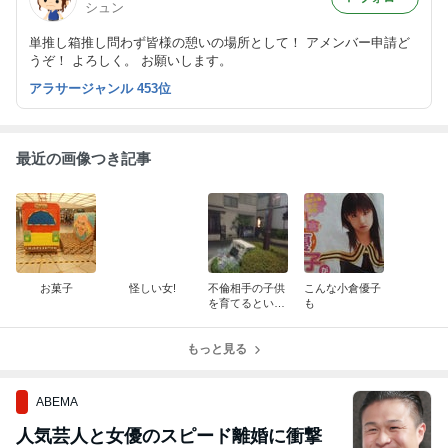
シュン
単推し箱推し問わず皆様の憩いの場所として！ アメンバー申請ど
うぞ！ よろしく。 お願いします。
アラサージャンル 453位
最近の画像つき記事
お菓子
怪しい女!
不倫相手の子供
こんな小倉優子
を育てるという
も
こと①
もっと見る
ABEMA
人気芸人と女優のスピード離婚に衝撃