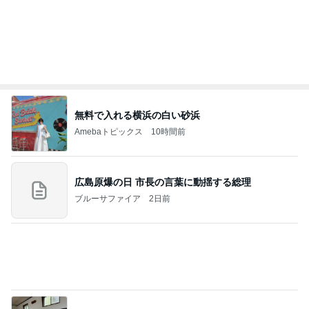
ありがとうございます
市川團十郎白猿オフィシャルB
3日前
どんどん借りていこうと思う他人の手
Amebaトピックス
12時間前
７人待ち
沢田聖子オフィシャルブログ「In My Heartな旅日
3日前
記」by Ameba