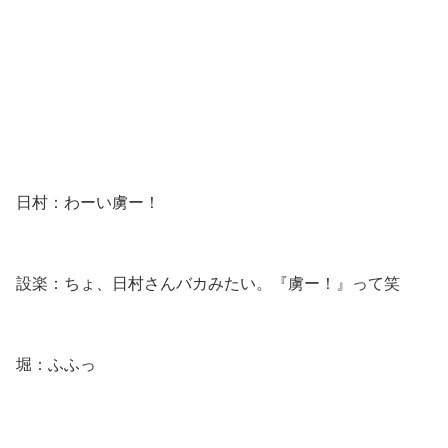
日村：わーい虜ー！
設楽：ちょ、日村さんバカみたい。『虜ー！』って笑
堀：ふふっ