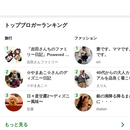
y Ameba 吉田さんファ
吉田さんファミリー
eri.
ミリーオフィシャルブ
ログ
2
2
☆やまあこ☆さんのデ
40代からの大人
ィズニー日記
アルを品良く着こ
ファッションブロ
☆やまあこ☆
えりん
3
3
日々是甘露2〜ディズニ
銀の滴降る降るま
ー風味〜
に・・・
甘露
illallan
もっと見る
オフィシャルブロガーランキング
総合ランキング
すべて見る
1
2
3