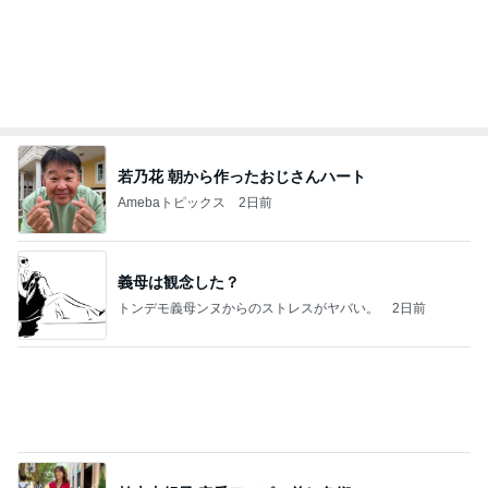
Amebaトピックス
1日前
お願い
モンスターアクアリウム＆レプタイルズ 買取販売
8日前
情報
安っぽい100均の小箱が大変身
Amebaトピックス
1日前
学生
日本人
7日前
娘がニッコニコだった素敵な展示
Amebaトピックス
18時間前