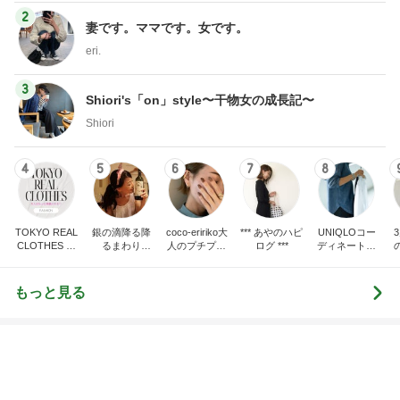
2
妻です。ママです。女です。
eri.
3
Shiori's「on」style〜干物女の成長記〜
Shiori
4
5
6
7
8
TOKYO REAL
銀の滴降る降
coco-eririko大
*** あやのハピ
UNIQLOコー
CLOTHES 大
るまわり
人のプチプラ
ログ ***
ディネート日
人世代のリア
に・・・
mixコーデ
記
ハ
ルクローズ
♪
もっと見る
AKINA 首里城のお土産屋さんに感動
Amebaトピックス
12時間前