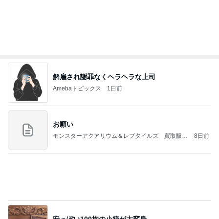
バズった真空保存容器の1点の不満
Amebaトピックス
2日前
2026/07/27(K) 4本
何でかな？何でだろ？
11日前
かとうかず子 夕張メロンと勘違い
Amebaトピックス
1日前
好きな男には愛されない女の魂の秘密
クノタチホオフィシャルブログ「恋学・性学研究
1日前
室」Powered by Ameba