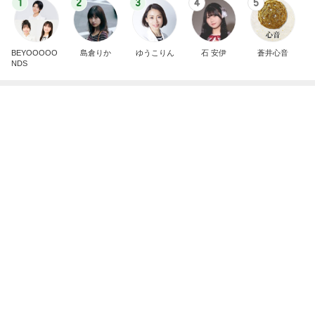
広島原爆の日 市長の言葉に動揺する総理
ブルーサファイア
2日前
誤嚥性肺炎になった母の急な変化
Amebaトピックス
1日前
斎藤元彦がぶらぶら動画のアップを止めた
Bank of Dreamの公営競技はどこへ行く
9日前
チーズみたいな水切りヨーグルト
Amebaトピックス
1日前