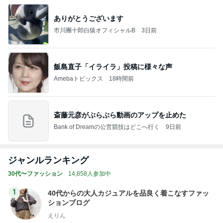
ありがとうございます
市川團十郎白猿オフィシャルB
3日前
飯島直子「イライラ」投稿に様々な声
Amebaトピックス
18時間前
斎藤元彦がぶらぶら動画のアップを止めた
Bank of Dreamの公営競技はどこへ行く
9日前
ジャンルランキング
30代〜ファッション
14,858人参加中
1
40代からの大人カジュアルを品良く着こなすファッ
ションブログ
えりん