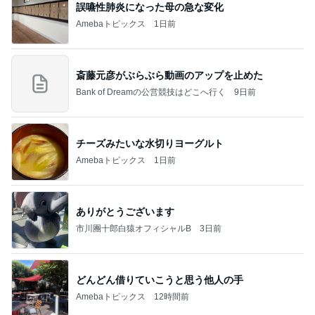
合格発表で増えた一つの国家資格
Amebaトピックス
13時間前
記事を読む
若乃花 朝から作ったおじさんハート
Amebaトピックス
2日前
義母は観念した？
トンデモ義母ンヌからのストレスがヤバい。
2日前
柏木由紀子 定番ワンピの差し色術
Amebaトピックス
1日前