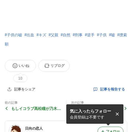
#
子供の嘘
#
出血
#
キズ
#
父親
#
自然
#
刑事
#
逆手
#
子供
#
嘘
#
捜索
願
いいね
リブログ
10
記事を報告する
記事をシェア
前の記事
次の記事
もしイコラブ髙松瞳が乃木坂
大阪 徳島の移動で高速バス
気に入ったらフォロー
46の３期生に受かってた世
という選択肢②
界線②
会員登録は不要です
日向の恋人
フォロー