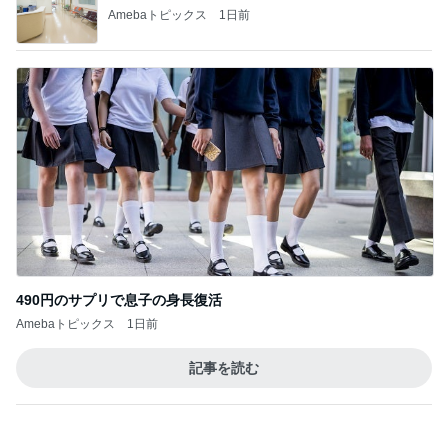
490円のサプリで息子の身長復活
Amebaトピックス
1日前
記事を読む
トップブロガーランキング
旅行
ファッション
1
1
「吉田さんちのファミ
妻です。ママです
リー日記」Powered b
です。