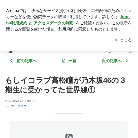
もしイコラブ髙松瞳が乃木坂46の３期生に受かってた世界線
① | 日向の恋人
アプリをダウンロードして
ブログの更新通知
を受け取りまし
開く
ょう。
日向の恋人
フォロー
前の記事へ
一覧
次の記事へ
もしイコラブ髙松瞳が乃木坂46の３
期生に受かってた世界線①
2026-05-12 01:38:00
テーマ：
ブログ