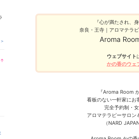
ラ
『心が満たされ、身
奈良・王寺｜アロマテラピ
Aroma Ro
 ＞
ウェブサイト
↑
かの香のウェ
ラ
ン
キ
ン
『Aroma Room
グ
上
看板のない一軒家にお
昇
完全予約制・女
アロマテラピーサロン
（NARD JAP
ま
Aroma Room か