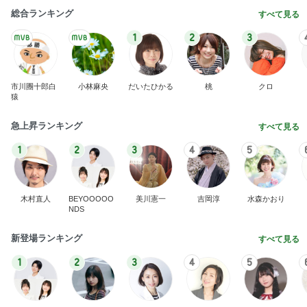
市川團十郎白
小林麻央
だいたひかる
桃
クロ
猿
急上昇ランキング
すべて見る
1
2
3
4
5
木村直人
BEYOOOOO
美川憲一
吉岡淳
水森かおり
NDS
新登場ランキング
すべて見る
1
2
3
4
5
BEYOOOOO
島倉りか
ゆうこりん
MOMIママ
石 安伊
NDS