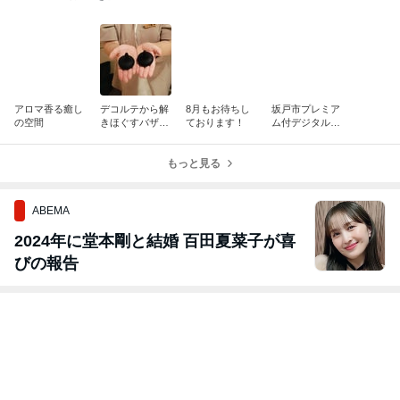
アロマ香る癒し
デコルテから解
8月もお待ちし
坂戸市プレミア
の空間
きほぐすバザル
ております！
ム付デジタル商
ト®ヘッドスパ
品券
もっと見る
ABEMA
2024年に堂本剛と結婚 百田夏菜子が喜
びの報告