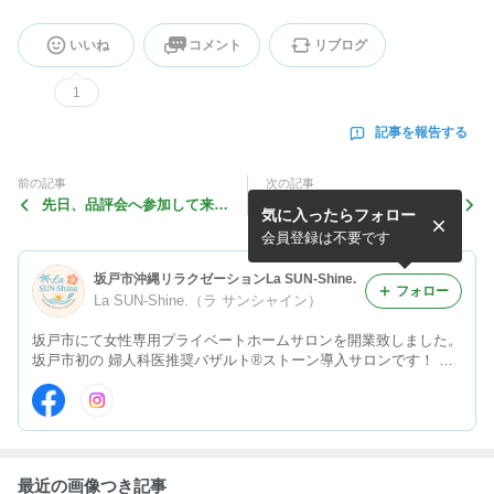
いいね
コメント
リブログ
1
記事を報告する
前の記事
次の記事
先日、品評会へ参加して来ま
温浴×トリートメントで自律
気に入ったらフォロー
した♪
神経SPケア
会員登録は不要です
坂戸市沖縄リラクゼーションLa SUN-Shine.
フォロー
La SUN-Shine.（ラ サンシャイン）
坂戸市にて女性専用プライベートホームサロンを開業致しました。
坂戸市初の 婦人科医推奨バザルト®ストーン導入サロンです！ リ
ラクゼーションだけでは終わらない… リラクゼーション＋その先
の結果へ。。。 https://la-sunshine.crayonsite.info
最近の画像つき記事