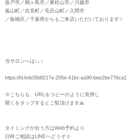
坂戸市／鶴ヶ島市／東松山市／川越市
嵐山町／吉見町／毛呂山町／入間市
／板橋区／千葉県からもご来店いただいております✨
当サロンへは↓↓ ↓
https://lit.link/39df217e-205e-41bc-aa90-bee2be776ca1
※こちらも、URLをコピーのように長押し
開くをタップするとご覧頂けます🙏
タイミングが合う方はWeb予約より
日時ご相談はLINEへどうぞ☺️