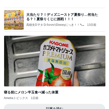
高校生Dヲタ Ꭰ-ᎮꭵꭹꭴのDisneyにっき！！✎ܚ
13日前
寝る前にメロン半玉食べ減った体重
Amebaトピックス
1日前
記事を読む