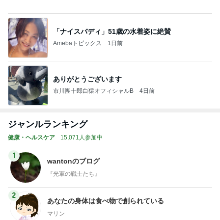
ありがとうございます
市川團十郎白猿オフィシャルB
4日前
ジャンルランキング
健康・ヘルスケア
15,071人参加中
1
wantonのブログ
『光軍の戦士たち』
2
あなたの身体は食べ物で創られている
マリン
3
ライトワーカーまきてぃ.の覚醒するブログ
ライトワーカーまきてぃ.