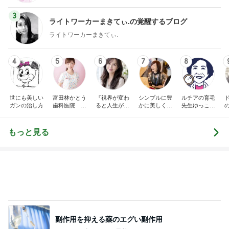
4
5
6
7
8
世にも美しい
富田林かとう
『視界が変わ
シンプルに豊
ルチアの育毛
ガンの治し方
歯科医院 み
ると人生が変
かに美しく自
先生ゆっこち
ちこ先生ブロ
わる』あいこ
由に生きる
ゃんブログ(東
グ
のアイケア日
田雪子）
記
もっと見る
副作用を抑える薬のエグい副作用
Amebaトピックス
1日前
親と泊まるため奮発したスイートルーム