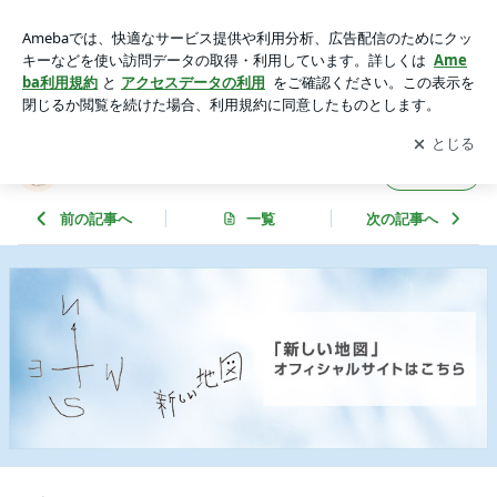
プレスリリースに掲載されました✨ | 坂戸市沖縄リラクゼーシ
ョンLa SUN-Shine.
アプリをダウンロードして
ブログの更新通知
を受け取りまし
開く
ょう。
坂戸市沖縄リラクゼーションLa SUN-Shine.
フォロー
前の記事へ
一覧
次の記事へ