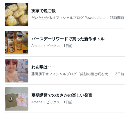
バースデーリワードで買った新作ボトル
Amebaトピックス
1日前
わあ喉は‥
藤田朋子オフィシャルブログ「笑顔の種と眠る犬」
2日前
Powered by Ameba
夏期講習でのまさかの楽しい発言
Amebaトピックス
1日前
悲しすぎて立ち直れない。