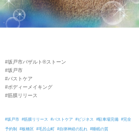
#坂戸市バザルト®ストーン
#坂戸市
#バストケア
#ボディーメイキング
#筋膜リリース
#
坂戸市
#
筋膜リリース
#
バストケア
#
ビジネス
#
駐車場完備
#
完全
予約制
#
板橋区
#
毛呂山町
#
自律神経の乱れ
#
睡眠の質