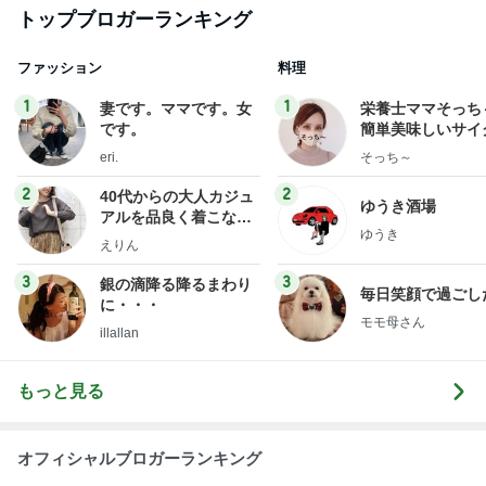
1
1
妻です。ママです。女
栄養士ママそっち
です。
簡単美味しいサイ
献立
eri.
そっち～
2
2
40代からの大人カジュ
ゆうき酒場
アルを品良く着こなす
ゆうき
ファッションブログ
えりん
3
3
銀の滴降る降るまわり
毎日笑顔で過ごし
に・・・
モモ母さん
illallan
もっと見る
オフィシャルブロガーランキング
総合ランキング
すべて見る
1
2
3