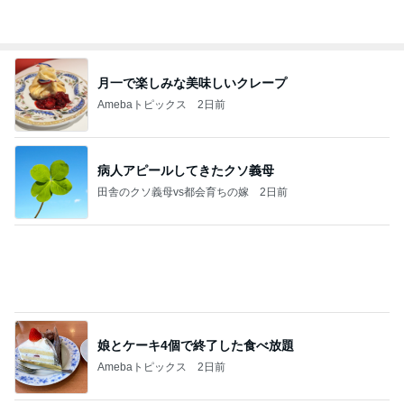
Amebaトピックス
2日前
病人アピールしてきたクソ義母
田舎のクソ義母vs都会育ちの嫁
2日前
娘とケーキ4個で終了した食べ放題
Amebaトピックス
2日前
強子の楽しい（？）ママ友トラブル【年長編】第10
2話
ウメブログ
2日前