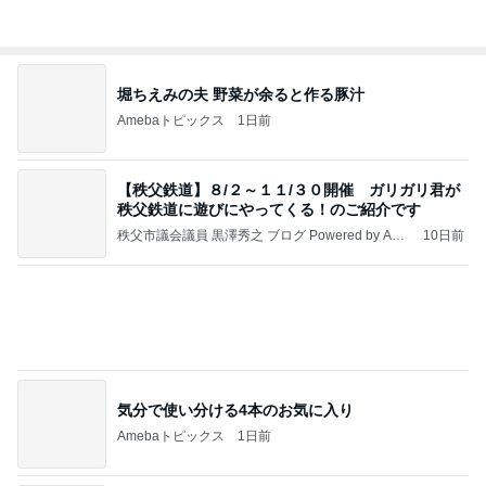
Amebaトピックス
1日前
【秩父鉄道】８/２～１１/３０開催 ガリガリ君が
秩父鉄道に遊びにやってくる！のご紹介です
秩父市議会議員 黒澤秀之 ブログ Powered by Ame
10日前
ba
気分で使い分ける4本のお気に入り
Amebaトピックス
1日前
よし、タイ行こ
与儀大介
1日前