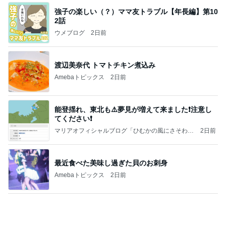
渡辺美奈代 トマトチキン煮込み
Amebaトピックス
2日前
能登揺れ、東北も⚠️夢見が増えて来ました❗️注意し
てください❗️
マリアオフィシャルブログ「ひむかの風にさそわれ
2日前
て」Powered by Ameba
最近食べた美味し過ぎた貝のお刺身
Amebaトピックス
2日前
大当たり？！ディズニーストア夏祭り…何当た
る？！夏祭りくじに挑戦！！！