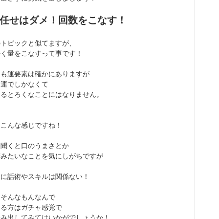
任せはダメ！回数をこなす！
のトピックと似てますが、
かく量をこなすって事です！
らも運要素は確かにありますが
は運でしかなくて
てるとろくなことにはなりません。
とこんな感じですね！
と聞くと口のうまさとか
術みたいなことを気にしがちですが
ャに話術やスキルは関係ない！
もそんなもんなんで
なる方はガチャ感覚で
踏み出してみてはいかがでしょうか！