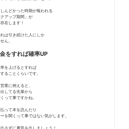
もしんどかった時期が報われる
ックアップ期間」が
に存在します！
それは引き続けた人にしか
ません。
金をすれば確率UP
確率を上げるとすれば
をすることくらいです。
を営業に例えると、
を出してる先輩から
聞くって事ですかね。
を払って本を読んだり
ナーを聞くって事ではない気がします。
を出さずに勇気を出しましょう！