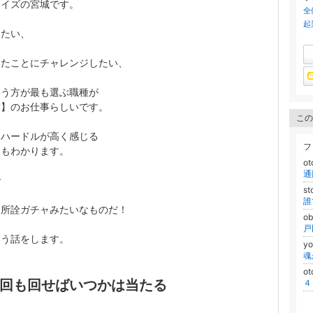
ライズの宮城です。
全
起
したい、
ったことにチャレンジしたい、
いう方が最も選ぶ職種が
業】のお仕事らしいです。
この
、ハードルが高く感じる
フ
ちもわかります。
ot
で
s
は所詮ガチャみたいなものだ！
ob
いう話をします。
y
魂
ot
回も回せばいつかは当たる