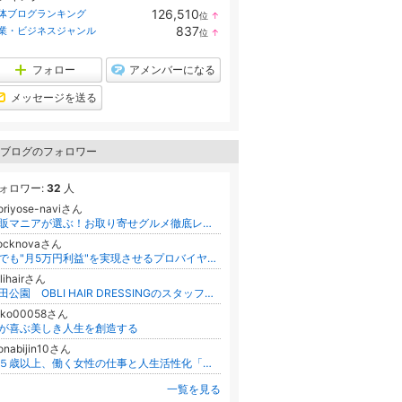
126,510
体ブログランキング
位
↑
ラ
837
業・ビジネスジャンル
位
↑
ン
ラ
キ
ン
ン
キ
フォロー
アメンバーになる
グ
ン
上
グ
メッセージを送る
昇
上
昇
ブログのフォロワー
ォロワー:
32
人
oriyose-naviさん
通販マニアが選ぶ！お取り寄せグルメ徹底レビュー
tocknovaさん
誰でも"月5万円利益"を実現させるプロバイヤー【ほり】
lihairさん
戸田公園 OBLI HAIR DRESSINGのスタッフブログ
oko00058さん
が喜ぶ美しき人生を創造する
onabijin10さん
４５歳以上、働く女性の仕事と人生活性化「楽しく働き、自由に楽に生きる」ための、おとな美人10年計画
一覧を見る