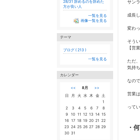
28/31 辞めるのを辞めた
サン
方が良い人
成長
一覧を見る
画像一覧を見る
変わ
テーマ
そう
【営
ブログ ( 213 )
一覧を見る
ただ
気持
カレンダー
なの
<<
8月
>>
営業
日
月
火
水
木
金
土
1
って
2
3
4
5
6
7
8
9
10
11
12
13
14
15
16
17
18
19
20
21
22
・何
23
24
25
26
27
28
29
30
31