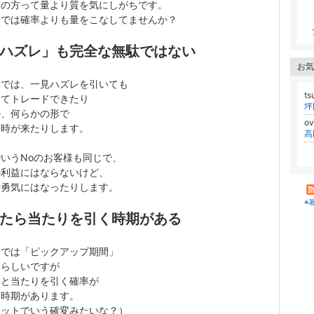
験の方って量より質を気にしがちです。
ャでは確率よりも量をこなしてませんか？
ハズレ」も完全な無駄ではない
お気
ャでは、一見ハズレを引いても
ts
めてトレードできたり
か、何らかの形で
o
る時が来たりします。
いうNoのお客様も同じで、
の利益にはならないけど、
や勇気にはなったりします。
※
たら当たりを引く時期がある
ャでは「ピックアップ期間」
ぶらしいですが
らと当たりを引く確率が
る時期があります。
ロットでいう確変みたいな？）