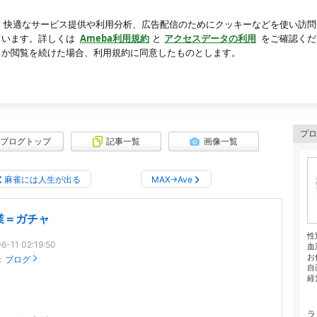
多めのお弁当
芸能人ブログ
人気ブログ
新規登録
ロ
プロ
ブログトップ
記事一覧
画像一覧
麻雀には人生が出る
MAX→Ave
業＝ガチャ
性
6-11 02:19:50
血
お
：
ブログ
自
経営
ラ