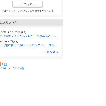
フォロー
フォローすると、このブログの更新情報が届きます。
に入りブログ
ubota-nobutakaさん
坪田信貴オフィシャルブログ「意思あるところに道は開ける」Powered by Ameba
verthere55さん
高田馬場にある出版社【KKロングセラーズ代表 真船壮介のアメブロ】
一覧を見る
RSS
著作権についてのご注意