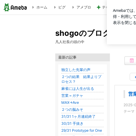
ホーム
ピグ
アメブロ
テキトーながら品数
営業＝ガチャ | shogoのブログ
shogoのブログ
凡人社長の頭の中
最新の記事
独立した先輩の声
２つの結果 結果よりプ
ロセス？
麻雀には人生が出る
営
営業＝ガチャ
MAX→Ave
2025-0
２つの脳みそ
テーマ
31/31 1ヶ月連続終了
30/31 手抜き
29/31 Prototype for One