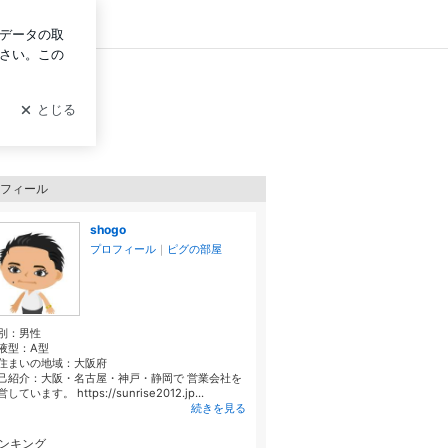
グイン
フィール
shogo
プロフィール
｜
ピグの部屋
別：
男性
液型：
A型
住まいの地域：
大阪府
己紹介：大阪・名古屋・神戸・静岡で 営業会社を
しています。 https://sunrise2012.jp...
続きを見る
ンキング