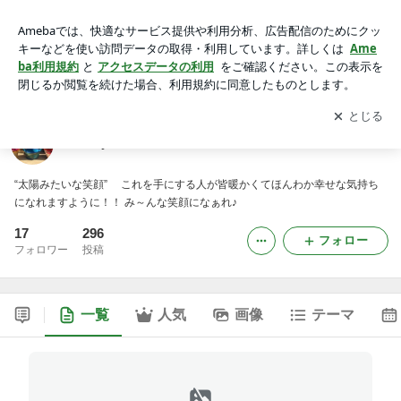
sunnysmile-soekoのブログ
アプリをダウンロードして
ブログの更新通知
を受け取りまし
開く
ょう。
sunnysmile-soekoのブログ
“太陽みたいな笑顔” これを手にする人が皆暖かくてほんわか幸せな気持ち
になれますように！！ み～んな笑顔になぁれ♪
17
296
フォロー
フォロワー
投稿
一覧
人気
画像
テーマ