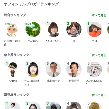
オフィシャルブロガーランキング
総合ランキング
すべて見る
1
2
3
市川團十郎白
小林麻央
だいたひかる
桃
クロ
猿
急上昇ランキング
すべて見る
1
2
3
4
5
AKB48
たんぽぽ川村
北村総一朗
北別府学
OCHA NORM
エミコ
A
新登場ランキング
すべて見る
1
2
3
4
5