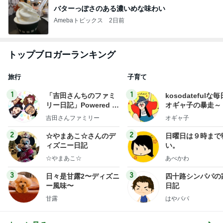
バターっぽさのある濃いめな味わい
Amebaトピックス
2日前
トップブロガーランキング
旅行
子育て
1
1
「吉田さんちのファミ
kosodatefulな毎
リー日記」Powered b
オギャ子の暴走～
y Ameba 吉田さんファ
吉田さんファミリー
オギャ子
ミリーオフィシャルブ
ログ
2
2
☆やまあこ☆さんのデ
日曜日は９時まで
ィズニー日記
い。
☆やまあこ☆
あべかわ
3
3
日々是甘露2〜ディズニ
四十路シンパパの
ー風味〜
日記
甘露
はやパパ