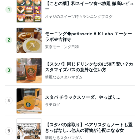
【ことの葉】和スイーツ食べ放題 徹底レビュ
ー
1
オヤジのスイーツ時々ランニングブログ
モーニング◆patisserie A.K Labo エーケー
ラボ＠吉祥寺
2
東京モーニング日和
【スタバ】同じドリンクなのに50円安い？カ
スタマイズパスの意外な使い方
3
華麗なるスタバマダム
スタバ チラックスソーダ、やっぱり…
4
ラテログ
【スタバの席取り】ベアリスタもノートも置
きっぱなし…他人の荷物が心配になる女
5
華麗なるスタバマダム