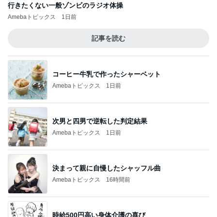
行きたくない一般ゾンビのラジオ体操
Amebaトピックス
1日前
記事を読む
コーヒー牛乳で作ったシャーベット
Amebaトピックス
1日前
次男と四男で逆転した判定結果
Amebaトピックス
1日前
決まって親に自慢したシャッフル曲
Amebaトピックス
16時間前
時給500円高い身体介護の喜び