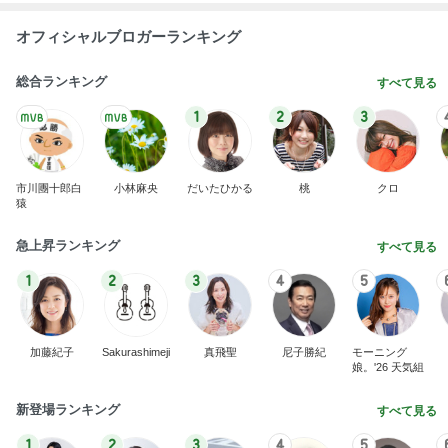
オフィシャルブロガーランキング
総合ランキング
すべて見る
1
2
3
市川團十郎白
小林麻央
だいたひかる
桃
クロ
猿
急上昇ランキング
すべて見る
1
2
3
4
5
加藤紀子
Sakurashimeji
真飛聖
尼子勝紀
モーニング
娘。'26 天気組
新登場ランキング
すべて見る
1
2
3
4
5