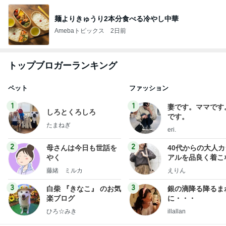
麺よりきゅうり2本分食べる冷やし中華
Amebaトピックス
2日前
トップブロガーランキング
ペット
ファッション
1
1
妻です。ママです
しろとくろしろ
です。
たまねぎ
eri.
2
2
母さんは今日も世話を
40代からの大人
やく
アルを品良く着こ
ファッションブロ
藤緒 ミルカ
えりん
3
3
白柴 『きなこ』 のお気
銀の滴降る降るま
楽ブログ
に・・・
ひろ☆みき
illallan