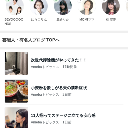
BEYOOOOO
ゆうこりん
島倉りか
MOMIママ
石 安伊
NDS
芸能人・有名人ブログ TOPへ
次世代掃除機がやってきた！！
Amebaトピックス
17時間前
小麦粉を欲しがる夫の禁断症状
Amebaトピックス
2日前
11人揃ってステージに立てる安心感
Amebaトピックス
1日前