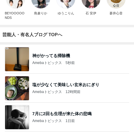
BEYOOOOO
島倉りか
ゆうこりん
石 安伊
蒼井心音
NDS
芸能人・有名人ブログ TOPへ
神がかってる掃除機
Amebaトピックス
5秒前
塩が少なくて美味しい玄米おにぎり
Amebaトピックス
12時間前
7月に2回も生理が来た体の悲鳴
Amebaトピックス
1日前