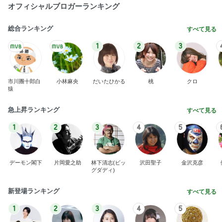
オフィシャルブロガーランキング
総合ランキング
すべて見る
1
2
3
市川團十郎白
小林麻央
だいたひかる
桃
クロ
猿
急上昇ランキング
すべて見る
1
2
3
4
5
デーモン閣下
片岡愛之助
林下清志(ビッ
沢田聖子
金沢克彦
グダディ)
新登場ランキング
すべて見る
1
2
3
4
5