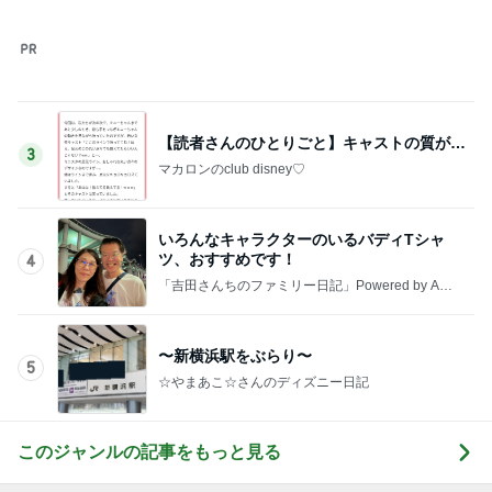
〜新横浜駅をぶらり〜
5
☆やまあこ☆さんのディズニー日記
このジャンルの記事をもっと見る
神がかってる掃除機
Amebaトピックス
5秒前
いつもdm頂くしっかりした生地の娘服
Amebaトピックス
1日前
トロッコ列車と温泉のモデルコース
Amebaトピックス
16時間前