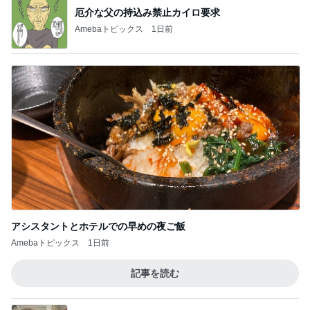
アシスタントとホテルでの早めの夜ご飯
Amebaトピックス
1日前
記事を読む
体感を信じて諦めたフラダンス
Amebaトピックス
10時間前
旦那が原因を指摘した窓の汚れ
Amebaトピックス
1日前
若乃花 朝から作ったおじさんハート
Amebaトピックス
1日前