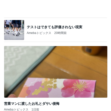
営業マンに渡したお礼とダサい後悔
Amebaトピックス
1日前
記事を読む
堀ちえみ 母の思い出の朝チャーハン
Amebaトピックス
11時間前
ジャンル人気記事ランキング
ディズニーレポ
モアナと伝説の海（実写版）観てきた感想