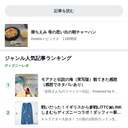
（感想でネタバレあり）
1
「吉田さんちのファミリー日記」Powered by Ame
ba 吉田さんファミリーオフィシャルブログ
戦いだった！イギリスから参戦LITTC✖️LINK
しまむらディズニーコラボ！ダッフィー新商
2
品の話
キャラクター大好き！コロ助の2回目ロンドン生活
にっき★
【読者さんのひとりごと】キャストの質が…
3
マカロンのclub disney♡
いろんなキャラクターのいるバディTシャ
ツ、おすすめです！
4
「吉田さんちのファミリー日記」Powered by Ame
ba 吉田さんファミリーオフィシャルブログ