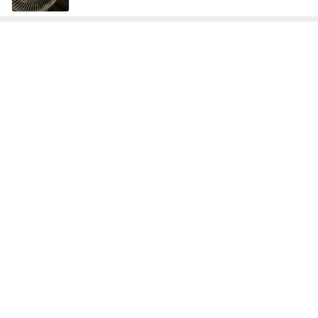
レジェンド松下のなんでもプレゼン！
Amebaトピックス
5秒前
誰もいない30秒で終わった出国審査
Amebaトピックス
1日前
何度もサイズ感を調整したバッグ