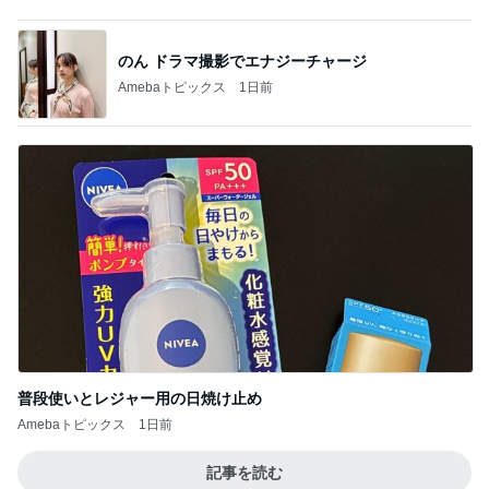
普段使いとレジャー用の日焼け止め
Amebaトピックス
1日前
記事を読む
だいた 長くなった打ち合わせと息子
Amebaトピックス
1日前
津久井教生 無事終了したPCメンテ
Amebaトピックス
1日前
姉の娘に言われたずるい言葉
Amebaトピックス
17時間前