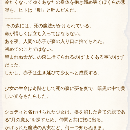
冷たくなってゆくあなたの身体を抱き締め哭くぼくらの悲
鳴を、ヒトは「唄」と呼んだんだ。
-----------
その森には、死の魔法がかけられている。
命が惜しくば立ち入ってはならない。
ある夜、人間の赤子が森の入り口に捨てられた。
初めてのことではない。
望まれぬ命がこの森に捨てられるのは"よくある事"のはず
だった。
しかし、赤子は生き延びて少女へと成長する。
少女の生命は奇跡として死の森に夢を奏で、暗黒の中で美
しい光をもたらした。
シュティと名付けられた少女は、姿を消した育ての親であ
る"月の魔女"を探すため、仲間と共に旅に出る。
かけられた魔法の真実など、何一つ知らぬまま。