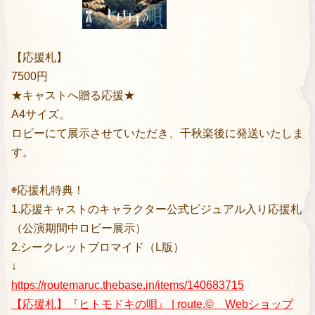
【応援札】
7500円
★キャストへ贈る応援★
A4サイズ。
ロビーにて展示させていただき、千秋楽後に発送いたしま
す。
◉応援札特典！
1.応援キャストのキャラクター公式ビジュアル入り応援札
（公演期間中ロビー展示）
2.シークレットブロマイド（L版）
↓
https://routemaruc.thebase.in/items/140683715
【応援札】『ヒトモドキの唄』 | route.©️ Webショップ