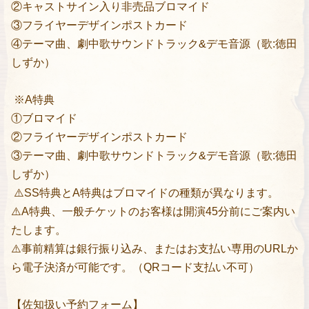
②キャストサイン入り非売品ブロマイド
③フライヤーデザインポストカード
④テーマ曲、劇中歌サウンドトラック&デモ音源（歌:徳田
しずか）
※A特典
①ブロマイド
②フライヤーデザインポストカード
③テーマ曲、劇中歌サウンドトラック&デモ音源（歌:徳田
しずか）
⚠️SS特典とA特典はブロマイドの種類が異なります。
⚠️A特典、一般チケットのお客様は開演45分前にご案内い
たします。
⚠️事前精算は銀行振り込み、またはお支払い専用のURLか
ら電子決済が可能です。（QRコード支払い不可）
【佐知扱い予約フォーム】