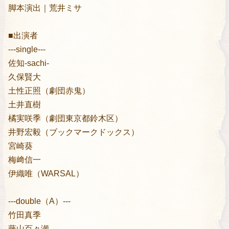
脚本演出｜荒井ミサ
■出演者
---single---
佐知-sachi-
久保賢大
土性正照（劇団赤鬼）
土井直樹
橘実咲季（劇団東京都鈴木区）
井野宏毅（ブックマークドックス）
宮崎葵
梅﨑信一
伊織唯（WARSAL）
---double（A）---
竹田真季
藤山百々瀬