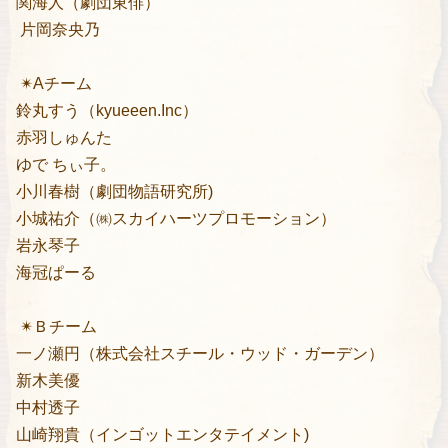
関海人（劇団東俳）
片岡奈央乃
✴︎Aチーム
鈴丸すう（kyueeen.Inc）
赤羽しゅんた
ゆで ちぃ子。
小川春樹（劇団物語研究所)
小城祐介（㈱スカイハーツプロモーション）
岩永琴子
海冠ぱーる
✴︎Ｂチーム
一ノ瀬円（株式会社スチール・ウッド・ガーデン）
新木美優
中村透子
山崎翔貴（インゴットエンタテイメント)