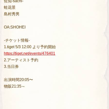
佐知-sachi-
蛙花景
島村秀男
OA:SHOHEI
-チケット情報-
1.tiget 5/3 12:00 より予約開始
https://tiget.net/events/476401
2.アーティスト予約
3.当日券
出演時間20:05〜
物販21:35～