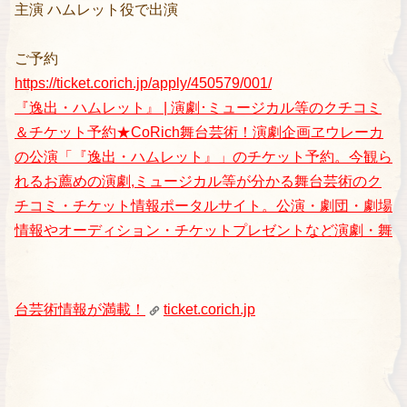
主演 ハムレット役で出演
ご予約
https://ticket.corich.jp/apply/450579/001/
『逸出・ハムレット』 | 演劇･ミュージカル等のクチコミ
＆チケット予約★CoRich舞台芸術！
演劇企画ヱウレーカ
の公演「『逸出・ハムレット』」のチケット予約。今観ら
れるお薦めの演劇,ミュージカル等が分かる舞台芸術のク
チコミ・チケット情報ポータルサイト。公演・劇団・劇場
情報やオーディション・チケットプレゼントなど演劇・舞
台芸術情報が満載！
ticket.corich.jp