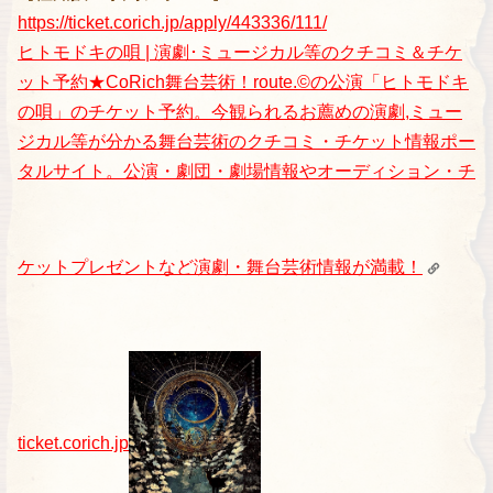
https://ticket.corich.jp/apply/443336/111/
ヒトモドキの唄 | 演劇･ミュージカル等のクチコミ＆チケ
ット予約★CoRich舞台芸術！
route.©︎の公演「ヒトモドキ
の唄」のチケット予約。今観られるお薦めの演劇,ミュー
ジカル等が分かる舞台芸術のクチコミ・チケット情報ポー
タルサイト。公演・劇団・劇場情報やオーディション・チ
ケットプレゼントなど演劇・舞台芸術情報が満載！
ticket.corich.jp