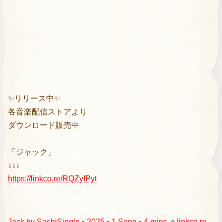
✨リリース中✨
各音楽配信ストアより
ダウンロード販売中
「ジャック」
↓↓↓
https://linkco.re/RQZyfPyt
Jack by Sachi
Single • 2025 • 1 Song • 4 mins
linkco.re