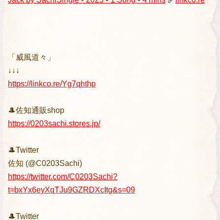
「威風道々」
↓↓↓
https://linkco.re/Yg7qhthp
🎩佐知通販shop
https://0203sachi.stores.jp/
🎩Twitter
佐知 (@C0203Sachi)
https://twitter.com/C0203Sachi?
t=bxYx6eyXqTJu9GZRDXcItg&s=09
🎩Twitter