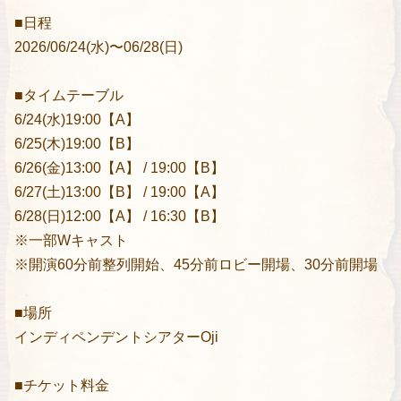
■日程
2026/06/24(水)〜06/28(日)
■タイムテーブル
6/24(水)19:00【A】
6/25(木)19:00【B】
6/26(金)13:00【A】 / 19:00【B】
6/27(土)13:00【B】 / 19:00【A】
6/28(日)12:00【A】 / 16:30【B】
※一部Wキャスト
※開演60分前整列開始、45分前ロビー開場、30分前開場
■場所
インディペンデントシアターOji
■チケット料金