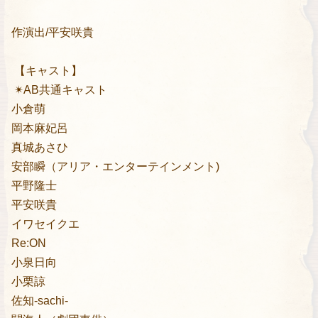
作演出/平安咲貴
【キャスト】
✴︎AB共通キャスト
小倉萌
岡本麻妃呂
真城あさひ
安部瞬（アリア・エンターテインメント)
平野隆士
平安咲貴
イワセイクエ
Re:ON
小泉日向
小栗諒
佐知-sachi-