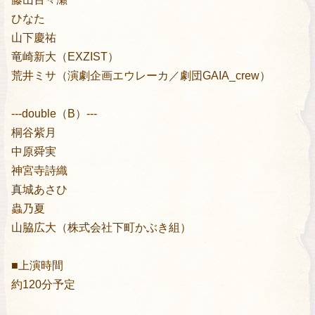
ひなた
山下慶祐
竜崎新大（EXZIST）
荒井ミサ（演劇企画エウレーカ／劇団GAIA_crew）
---double（B）---
桐谷紫月
中原舜実
神宮寺詩織
真城あさひ
蟲乃夏
山脇広大（株式会社下町かぶき組）
■上演時間
約120分予定