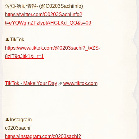
佐知-活動情報- (@C0203Sachiinfo)
https://twitter.com/C0203Sachiinfo?
t=eYQWgmZFzIyptAHGLKd_QQ&s=09
🎩TikTok
https://www.tiktok.com/@0203sachi?_t=ZS-
8ziT9qJitk1&_r=1
TikTok - Make Your Day
www.tiktok.com
🎩Instagram
c0203sachi
https://instagram.com/c0203sachi?