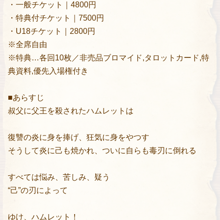
・一般チケット｜4800円
・特典付チケット｜7500円
・U18チケット｜2800円
※全席自由
※特典…各回10枚／非売品ブロマイド,タロットカード,特
典資料,優先入場権付き
■あらすじ
叔父に父王を殺されたハムレットは
復讐の炎に身を捧げ、狂気に身をやつす
そうして炎に己も焼かれ、ついに自らも毒刃に倒れる
すべては悩み、苦しみ、疑う
“己”の刃によって
ゆけ、ハムレット！