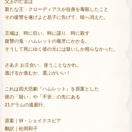
父王の亡霊は
新たな王・クローディアスが自身を毒殺したこと
その復讐を遂げよと息子に告げて、暁へ消えた。
王城は、時に狂い、時に謀り、時に殺す
復讐の鬼・ハムレットの毒牙にかかる。
そうして死にゆく彼の元には疑いしか残らなかった。
さあさ お立合い、迷うことなかれ。
逃げるか進むか、選ぶがいい！
これは四大悲劇『ハムレット』を原案とした
彼の「疑い」や「不安」の先にある
21グラムの逃避行。
原案｜W・シェイクスピア
翻訳｜松岡和子