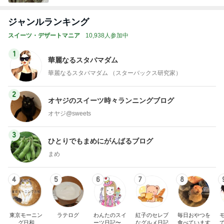
ジャンルランキング
スイーツ・デザートマニア
10,938人参加中
1
華麗なるスタバマダム
華麗なるスタバマダム （スターバックス研究家）
2
オヤジのスイーツ時々ランニングブログ
オヤジ@sweets
3
ひとりでもまめにがんばるブログ
まめ
4
5
6
7
8
東京モーニン
ラテログ
わんたのスイ
紅子のセレブ
毎日おやつを
グ日和
ーツ日記〜小
なグルメ日記
食べています