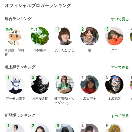
オフィシャルブロガーランキング
総合ランキング
すべて見る
1
2
3
市川團十郎白
小林麻央
だいたひかる
桃
クロ
猿
急上昇ランキング
すべて見る
1
2
3
4
5
デーモン閣下
片岡愛之助
林下清志(ビッ
沢田聖子
金沢克彦
グダディ)
新登場ランキング
すべて見る
1
2
3
4
5