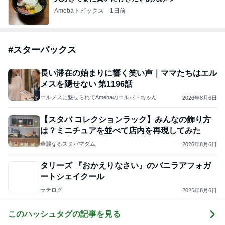
Amebaトピックス
1日前
#
スターバックス
長い滞在の始まりに響く笑い声｜ママたちはエル
メスを隠せない 第1196話
エルメスに魅せられてAmebaのエルパトちゃん
2026年8月6日
【スタバ コレクションラック】みんなの飾り方
は？ミニチュアを並べて店内を再現してみた
華麗なるスタバマダム
2026年8月6日
タリーズ 『おかえりなさい』のバニラアフォガ
ートシェイクール
ラテログ
2026年8月6日
このハッシュタグの記事を見る