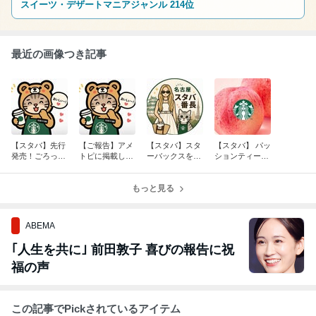
スイーツ・デザートマニアジャンル 214位
共にあゆんできました。 ときどき、大好きなことを書いていきま
す。
最近の画像つき記事
【スタバ】先行
【ご報告】アメ
【スタバ】スタ
【スタバ】 パッ
発売！ごろっと
トピに掲載して
ーバックスを卒
ションティーに
満足クラフトジ
いただきまし
業してからも、
バナナを追加し
ューシーピーチ
た。訪問してく
スターバックス
たら南国ドリン
ティーを飲んで
ださってありが
もっと見る
の温かさを感じ
クになった話
きた！
とうございま
る日々を過ごし
す。
ています。
ABEMA
｢人生を共に｣ 前田敦子 喜びの報告に祝
福の声
この記事でPickされているアイテム