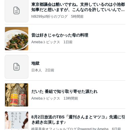
東京都議会は酷いですね。支持しているのは小池都
知事だと想いますが、こんなのを許していいんです
か？
ht9299yzf祈りのブログ
5時間前
昔は好きじゃなかった母の料理
Amebaトピックス
1日前
地獄
日本人
2日前
だいた 番組で知り取り寄せた源たれ
Amebaトピックス
13時間前
8月2日放送のTBS「週刊さんまとマツコ」先週に引
き続き出演します♪
植草美幸オフィシャルブログ Powered by Ameba
6日前