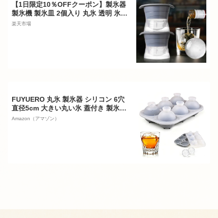
【1日限定10％OFFクーポン】製氷器
製氷機 製氷皿 2個入り 丸氷 透明 氷
作る 容器 シリコン 丸型 ふた付き 蓋
楽天市場
付き フタ付 丸 アイストレー アイスメ
ーカー アイスボール 球形氷 丸い氷 ま
る型 溶けにくい 氷入れ容器 取り出し
やすい 冷凍 DIY 飲み物 ビール ウィス
キー
FUYUERO 丸氷 製氷器 シリコン 6穴
直径5cm 大きい丸い氷 蓋付き 製氷皿
丈夫で取り出しやすい 溶けにくい 密
Amazon（アマゾン）
閉保存可能 ウイスキー ホームパーテ
ィーに アイストレー (グレー)