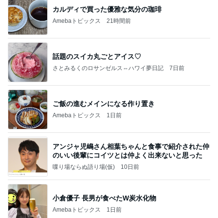
カルディで買った優雅な気分の珈琲
Amebaトピックス
21時間前
話題のスイカ丸ごとアイス♡
さとみるくのロサンゼルス⇔ハワイ夢日記
7日前
ご飯の進むメインになる作り置き
Amebaトピックス
1日前
アンジャ児嶋さん相葉ちゃんと食事で紹介された仲
のいい後輩にコイツとは仲よく出来ないと思った
喋り場ならぬ語り場(仮)
10日前
小倉優子 長男が食べたW炭水化物
Amebaトピックス
1日前