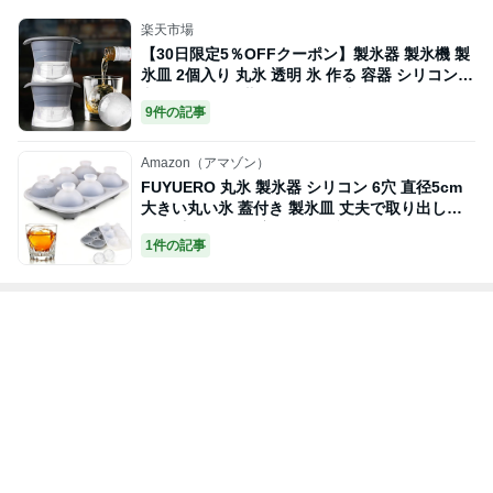
楽天市場
【30日限定5％OFFクーポン】製氷器 製氷機 製
氷皿 2個入り 丸氷 透明 氷 作る 容器 シリコン
丸型 ふた付き 蓋付き フタ付 丸 アイストレー ア
9件の記事
イスメーカー アイスボール 球形氷 丸い氷 まる
型 溶けにくい 氷入れ容器 取り出しやすい 冷凍
DIY 飲み物 ビール ウィスキー
Amazon（アマゾン）
FUYUERO 丸氷 製氷器 シリコン 6穴 直径5cm
大きい丸い氷 蓋付き 製氷皿 丈夫で取り出しや
すい 溶けにくい 密閉保存可能 ウイスキー ホー
1件の記事
ムパーティーに アイストレー (グレー)