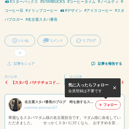
#
スターバックス
#
STARBUCKS
#
コーヒータイム
#
ノベルティ
#
コーヒー豆
#
ドリップコーヒー
#
デザイン
#
アイスコーヒー
#
スタ
バブロガー
#
名古屋スタバ番長
いいね
コメント
リブログ
8
記事を報告する
記事をシェア
前の記事
次の記事
【スタバ】バナナチョコドー
【スタバ】TO GOボトルは
気に入ったらフォロー
ナツを1個丸々食べてみた！
推し活カラー意識してる❓今
チョコの量は個体差なのか❓
日は嵐のラストコンサート
会員登録は不要です
名古屋スタバ番長のブログ 時を旅するスターバックス
フォロー
summer-princess67
華麗なるスタバマダム様の名古屋担当です。マダム様に命名してい
ただきました。 せっかくスタバに行くなら、 おすすめを皆様
にお伝えしたい。息子がPTRでした。 人生の半分以上をスタバと