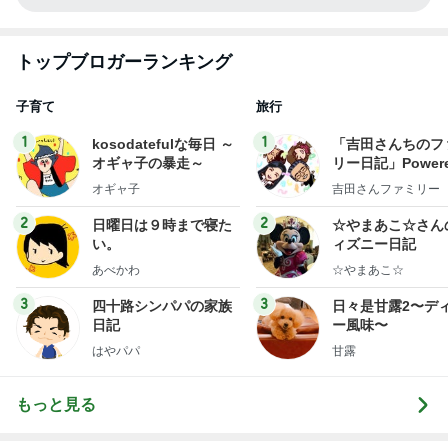
トップブロガーランキング
子育て
旅行
1
1
kosodatefulな毎日 ～
「吉田さんちのフ
オギャ子の暴走～
リー日記」Powere
y Ameba 吉田さ
オギャ子
吉田さんファミリー
ミリーオフィシャ
ログ
2
2
日曜日は９時まで寝た
☆やまあこ☆さん
い。
ィズニー日記
あべかわ
☆やまあこ☆
3
3
四十路シンパパの家族
日々是甘露2〜デ
日記
ー風味〜
はやパパ
甘露
もっと見る