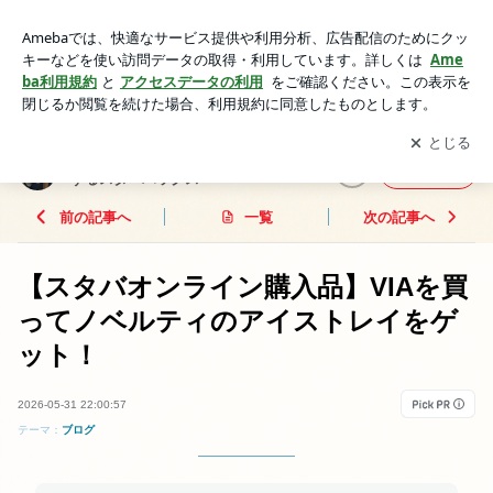
【スタバオンライン購入品】VIAを買ってノベルティのアイス
トレイをゲット！ | 名古屋スタバ番長のブログ 時を旅するス
アプリをダウンロードして
ブログの更新通知
を受け取りまし
開く
ターバックス
ょう。
名古屋スタバ番長のブログ 時を旅
フォロー
するスターバックス
前の記事へ
一覧
次の記事へ
【スタバオンライン購入品】VIAを買
ってノベルティのアイストレイをゲ
ット！
2026-05-31 22:00:57
テーマ：
ブログ