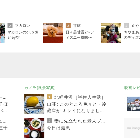
マカロン
甘露
☆や
2
3
4
マカロンのclub di
日々是甘露2〜デ
☆やまあ
sney♡
ィズニー風味〜
のディズ
カメラ(風景写真)
映画レ
TOKYO REAL CLOTHES 大人世代のリアルクローズ
北軽井沢［半住人生活］
1
子ほ
山荘∶ このところ色々と・冷
バッ
蔵庫が キレイになりまし
た・お庭で お弁当・・♪
40代からの大人カジュアルを品良く着こなすファッションブログ
妻に先立たれた老人ブログ
2
三千
今日は最悪