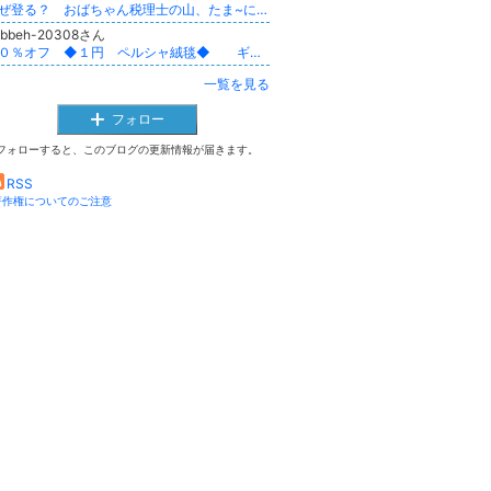
なぜ登る？ おばちゃん税理士の山、たま~に税金のお話 ～若尾正子税理士事務所～
abbeh-20308さん
９０％オフ ◆１円 ペルシャ絨毯◆ ギャッベ
一覧を見る
フォロー
フォローすると、このブログの更新情報が届きます。
RSS
著作権についてのご注意