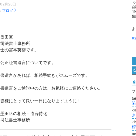
お
年02月28日
自
：
ブログ
問
務所
よ
都墨田区
#
だ司法書士事務所
書士の宮本英徳です。
は公正証書遺言についてです。
証書遺言があれば、相続手続きがスムーズです。
証書遺言をご検討中の方は、お気軽にご連絡ください。
フ
t
も皆様にとって良い一日になりますように！
閉
k
都墨田区の相続・遺言特化
き
だ司法書士事務所
k
税
ta