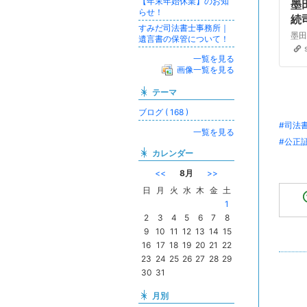
【年末年始休業】のお知
墨
らせ！
続
すみだ司法書士事務所｜
遺言書の保管について！
一覧を見る
画像一覧を見る
テーマ
ブログ ( 168 )
#司法
一覧を見る
#公正
カレンダー
<<
8月
>>
日
月
火
水
木
金
土
1
2
3
4
5
6
7
8
9
10
11
12
13
14
15
16
17
18
19
20
21
22
23
24
25
26
27
28
29
30
31
月別