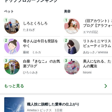
トップブロガーランキング
ペット
美容
1
1
（旧アカウント）
しろとくろしろ
ブログ【アラフォ
たまねぎ
社売却セカンドラ
エマの日記
フ】
2
2
母さんは今日も世話を
リトルミニマリス
やく
ビューティコラム 
little minimalist'
藤緒 ミルカ
あねっさ／anessa
uty colum
3
3
白柴 『きなこ』 のお気
美人になれる、た
楽ブログ
んの魔法
ひろ☆みき
hiromi
もっと見る
職人技に脱帽した愛車の仕上がり
Amebaトピックス
1日前