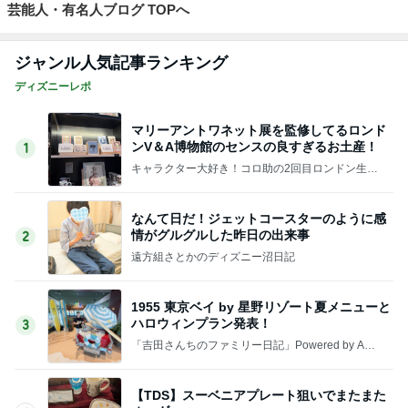
芸能人・有名人ブログ TOPへ
ジャンル人気記事ランキング
ディズニーレポ
マリーアントワネット展を監修してるロンド
ンV＆A博物館のセンスの良すぎるお土産！
1
キャラクター大好き！コロ助の2回目ロンドン生活
にっき★
なんて日だ！ジェットコースターのように感
情がグルグルした昨日の出来事
2
遠方組さとかのディズニー沼日記
1955 東京ベイ by 星野リゾート夏メニューと
ハロウィンプラン発表！
3
「吉田さんちのファミリー日記」Powered by Ame
ba 吉田さんファミリーオフィシャルブログ
【TDS】スーベニアプレート狙いでまたまた