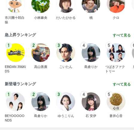
市川團十郎白
小林麻央
だいたひかる
桃
クロ
猿
急上昇ランキング
すべて見る
1
2
3
4
5
EBiDAN 39&Ki
高山善廣
こいたん
島倉りか
つばきファク
DS
トリー
新登場ランキング
すべて見る
1
2
3
4
5
BEYOOOOO
島倉りか
ゆうこりん
石 安伊
蒼井心音
NDS