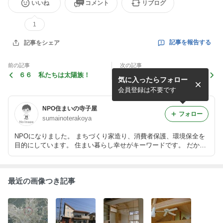
いいね
コメント
リブログ
1
記事を報告する
記事をシェア
前の記事
次の記事
６６ 私たちは太陽族！
６４ 動線計画
気に入ったらフォロー
会員登録は不要です
NPO住まいの寺子屋
フォロー
sumainoterakoya
NPOになりました。 まちづくり家造り、消費者保護、環境保全を
目的にしています。 住まい暮らし幸せがキーワードです。 だから
暮らしをデザインすることから始めよう。 住まいの寺子屋はそん
な勉強するところ。笑い声の絶えない故郷って呼べる家ができま
す。
最近の画像つき記事