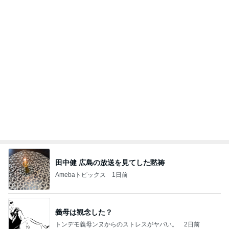
撫でられ要員が増え神妙な顔の猫
Amebaトピックス
1日前
記事を読む
バイクで通院するカッコいい利用者
Amebaトピックス
1日前
ラーメン二郎 新潟店【新潟市中央区】ラーメン小
つけメン変更 ツルパツ麺が旨い新潟二郎のつけ麺
主に新潟グルメとラーメン食べ歩きのよしなしご
14日前
と
絶対買う名品眉マスカラの限定色