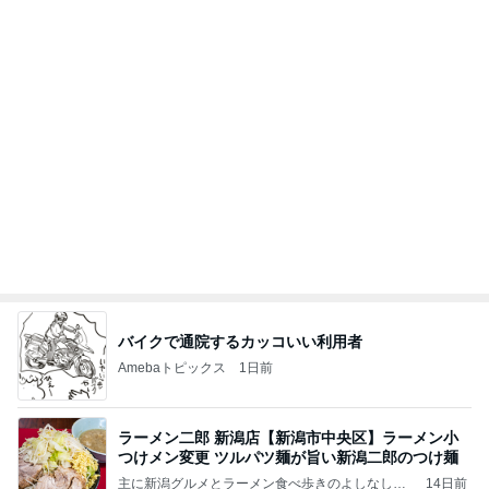
節約生活に魔が差した焼肉きんぐ
Amebaトピックス
13時間前
【Hey! Say! JUMP ONE NIGHT VOYAGE】2026.
7/27
公式投稿まとめちゃいました。～HSJ＆UT&K.O.
11日前
～
これがとても好きな天丼の味わい