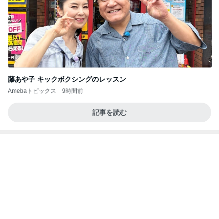
学生
日本人
7日前
夢の未来を体験できるという好奇心
Amebaトピックス
1日前
力強いジャンプをまるで天上の美しさのように軽や
かに着氷その芸術性によって心奪われる魔法を織り
なす
フィギュアスケート応援（くまはともだち）
2日前