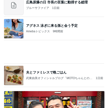
田中健 広島の放送を見てした黙祷
Amebaトピックス
1日前
義母は観念した？
トンデモ義母ンヌからのストレスがヤバい。
2日前
黄金比タレでウマい甘辛つくね
Amebaトピックス
1日前
2026/08/07(K) 3本
何でかな？何でだろ？
4時間前
涼しい朝に行った満開のひまわり畑
Amebaトピックス
2日前