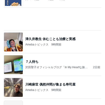
夫とファミレスで晩ごはん
武東由美オフィシャルブログ「MOTOちゃんとのは
1日前
っぴぃな毎日」Powered by Ameba
藤あや子 キックボクシングのレッスン
Amebaトピックス
9時間前
記事を読む