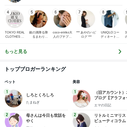
TOKYO REAL
銀の滴降る降
coco-eririko大
*** あやのハピ
UNIQLOコー
CLOTHES 大
るまわり
人のプチプラ
ログ ***
ディネート日
人世代のリア
に・・・
mixコーデ
記
ハ
ルクローズ
♪
もっと見る
トップブロガーランキング
ペット
美容
1
1
（旧アカウント）
しろとくろしろ
ブログ【アラフォ
たまねぎ
社売却セカンドラ
エマの日記
フ】
2
2
母さんは今日も世話を
リトルミニマリス
やく
ビューティコラム 
little minimalist'
藤緒 ミルカ
あねっさ／anessa
uty colum
3
3
白柴 『きなこ』 のお気
美人になれる、た
楽ブログ
んの魔法
ひろ☆みき
hiromi