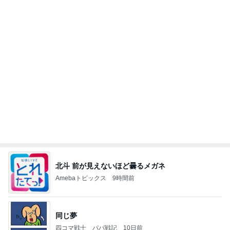
７人待ち
沢田聖子オフィシャルブログ「In My Heartな旅日
2日前
記」by Ameba
川崎麻世 偶然仲間が集まる寿司屋
Amebaトピックス
9時間前
広島原爆の日 市長の言葉に動揺する総理
ブルーサファイア
1日前
アグネス 泳ぎに来る孫と会う予定
Amebaトピックス
9時間前