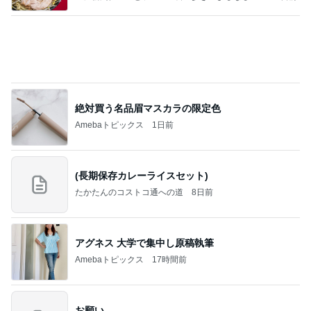
Amebaトピックス
1日前
涅槃寂静をゴールに設定することがなぜ大事なの
か、シンボルを受容可能なメッセージとして投げる
ことが
気功師から見たバレエとヒーリングのコツ～「まと
4日前
いのば」ブログ
店長がやらせる気満々だったドレス
Amebaトピックス
2日前
良心的な事業所ほど経営は苦しく、障害ある子の居
場所「放課後デイサービス」で深刻化する理念と現
実の
立石美津子オフィシャルブログ「テキトー母さんの
1日前
すすめ」Powered by Ameba
早く買わなかったことを後悔した物
Amebaトピックス
12時間前