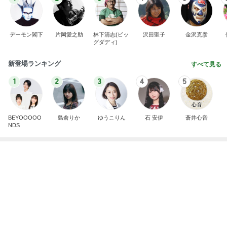
新登場ランキング
すべて見る
1
2
3
4
5
BEYOOOOO
島倉りか
ゆうこりん
石 安伊
蒼井心音
NDS
北斗 前が見えないほど曇るメガネ
Amebaトピックス
9時間前
同じ夢
四コマ戦士 パパ戦記
10日前
津久井教生 休むことも治療と実感
Amebaトピックス
9時間前