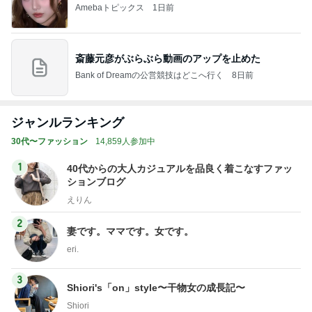
Bank of Dreamの公営競技はどこへ行く
8日前
ジャンルランキング
30代〜ファッション
14,859人参加中
1
40代からの大人カジュアルを品良く着こなすファッ
ションブログ
えりん
2
妻です。ママです。女です。
eri.
3
Shiori's「on」style〜干物女の成長記〜
Shiori
4
5
6
7
8