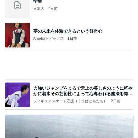
NISA①(;'∀')
パラスジュエリー（白美女神宝珠）の夢の記録
14日前
（続編）
床が汚くなる猫の可愛いしぐさ