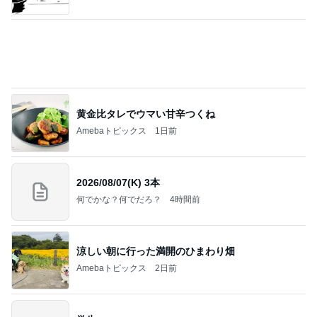
Amebaトピックス
1日前
(長期保存カレーライスセット)
たかたんのコストコ通への道
8日前
アグネス 大学で集中し原稿執筆
Amebaトピックス
17時間前
お願い
モンスターアクアリウム＆レプタイルズ 買取販売
8日前
情報
過半数が下落した優待株の状況
Amebaトピックス
1日前