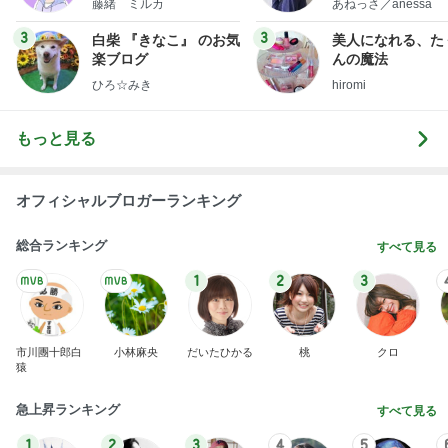
もっと見る
オフィシャルブロガーランキング
総合ランキング
すべて見る
1
2
3
市川團十郎白
小林麻央
だいたひかる
桃
クロ
猿
急上昇ランキング
すべて見る
1
2
3
4
5
デーモン閣下
片岡愛之助
林下清志(ビッ
沢田聖子
金沢克彦
グダディ)