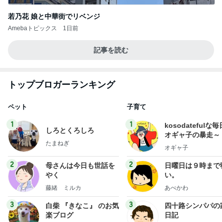
若乃花 娘と中華街でリベンジ
Amebaトピックス
1日前
記事を読む
トップブロガーランキング
ペット
子育て
1
1
kosodatefulな毎
しろとくろしろ
オギャ子の暴走～
たまねぎ
オギャ子
2
2
母さんは今日も世話を
日曜日は９時まで
やく
い。
藤緒 ミルカ
あべかわ
3
3
白柴 『きなこ』 のお気
四十路シンパパの
楽ブログ
日記