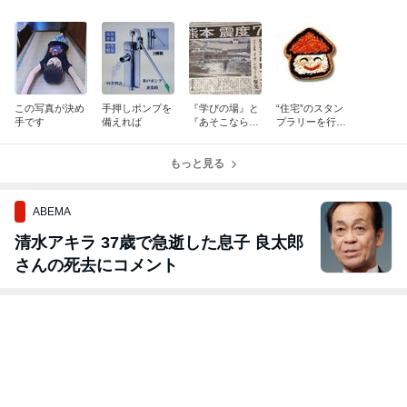
この写真が決め
手押しポンプを
『学びの場』と
“住宅”のスタン
手です
備えれば
『あそこなら大
プラリーを行え
丈夫！』を作る
ば？
もっと見る
ABEMA
清水アキラ 37歳で急逝した息子 良太郎
さんの死去にコメント