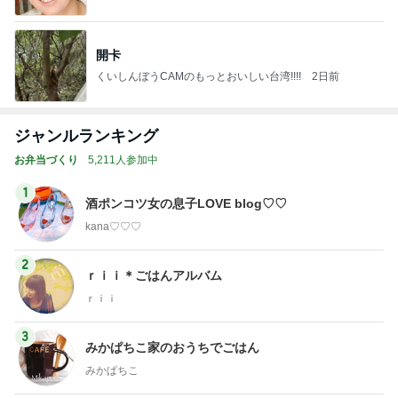
開卡
くいしんぼうCAMのもっとおいしい台湾!!!!
2日前
ジャンルランキング
お弁当づくり
5,211人参加中
1
酒ポンコツ女の息子LOVE blog♡♡
kana♡♡♡
2
ｒｉｉ＊ごはんアルバム
ｒｉｉ
3
みかぱちこ家のおうちでごはん
みかぱちこ