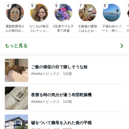
4
5
6
7
8
運動部寮母さ
ぴこれの毎日
3兄弟ママも子
大家族の愛情
子連れdeリゾ
んの毎日お弁
コレクション
育て終盤
ごはんとお弁
ート、時々キ
ス
当☆毎日ごは
♬.*ﾟ
当❤︎
ャラ弁
ん☆
もっと見る
ご飯の催促の目で嬉しそうな妹
Amebaトピックス
1日前
夜寝る時の気分が違う布団乾燥機
Amebaトピックス
1日前
嘘をついて義母を入れた後の平穏