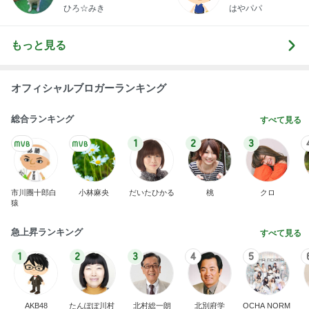
ひろ☆みき
はやパパ
もっと見る
オフィシャルブロガーランキング
総合ランキング
すべて見る
1
2
3
市川團十郎白
小林麻央
だいたひかる
桃
クロ
猿
急上昇ランキング
すべて見る
1
2
3
4
5
AKB48
たんぽぽ川村
北村総一朗
北別府学
OCHA NORM