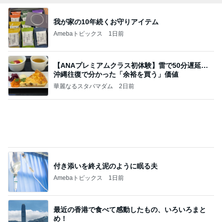
地獄
日本人
1日前
有名鮨店の大将も足繫く通う店
Amebaトピックス
1日前
敬三さんも言いよったのよか。そうか。それは茂美
のしてはならない禁じ手だったな。陣内が言いよる
のよ
nanasantojiroのブログ
2日前