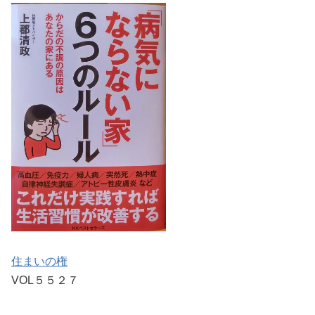
住ま
いの権
VOL５５２７