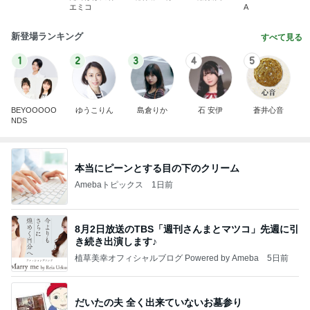
エミコ
A
新登場ランキング
すべて見る
1
2
3
4
5
BEYOOOOO
ゆうこりん
島倉りか
石 安伊
蒼井心音
NDS
本当にピーンとする目の下のクリーム
Amebaトピックス
1日前
8月2日放送のTBS「週刊さんまとマツコ」先週に引
き続き出演します♪
植草美幸オフィシャルブログ Powered by Ameba
5日前
だいたの夫 全く出来ていないお墓参り