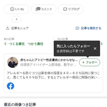
いいね
コメント
リブログ
4
記事を報告する
記事をシェア
前の記事
次の記事
つくる責任 つかう責任
部屋干しを助ける策
気に入ったらフォロー
会員登録は不要です
赤ちゃんにアトピー性皮膚炎にかからせない。アレルギーマーチを抑える家づくり
フォロー
住環境アドバイザー上郡清政。数字が語る安心安全の健康住宅
アレルギーを防ぐコツは家全体の湿度を４０～６０％以内に保つこ
と。悪くても６０％以下に。するとアレルギー発症に関係の深いカ
ビ・ダニの繁殖が抑えられる。原因が減れば病状は大きく改善・回
復する。そしてそこに「換気」・「室内温度」を加えること。
最近の画像つき記事