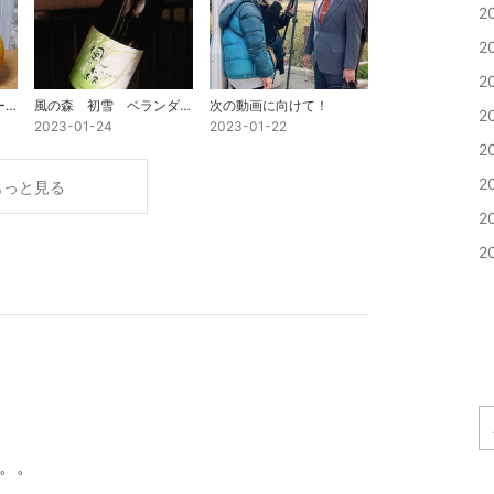
2
2
2
自家製レモンでハイボール
風の森 初雪 ベランダ飲み
次の動画に向けて！
2
2023-01-24
2023-01-22
2
2
もっと見る
2
2
。。