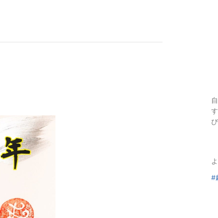
自
す
び
よ
#