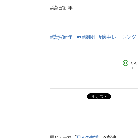
#謹賀新年
#謹賀新年
#劇団
#懐中レーシング
い
1
ポスト
同じテーマ 「
日々の生活
」 の記事