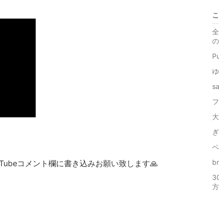
こ
全
の
P
ゆ
s
フ
大
ぎ
ベ
b
Tubeコメント欄に書き込みお願い致します🙏
3
方