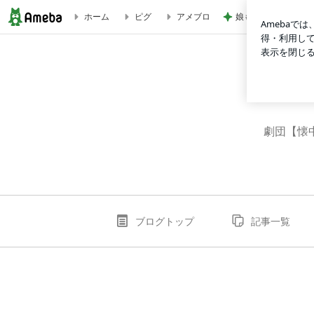
娘も美味しいかぼち
ホーム
ピグ
アメブロ
劇団員 大森幸のブログ
劇団【懐中レ
ブログトップ
記事一覧