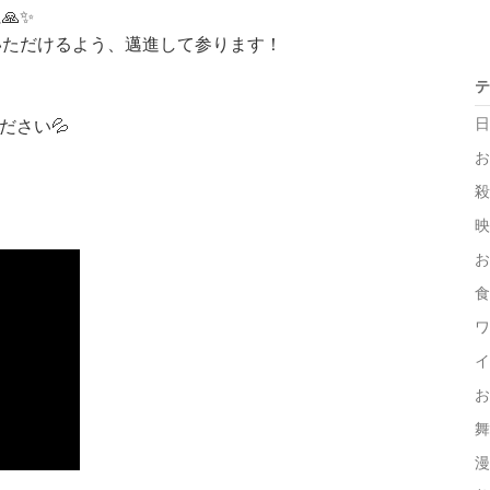
🙏✨
いただけるよう、邁進して参ります！
テ
日
ださい💦
お
殺
映
お
食
ワ
イ
お
舞
漫