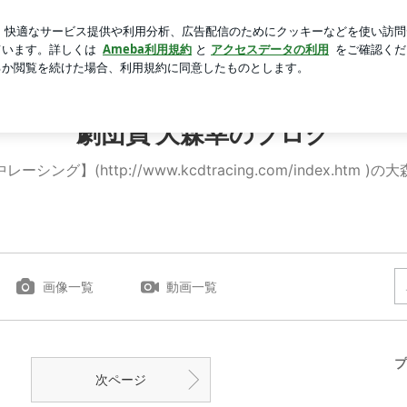
ゃポタージュ
芸能人ブログ
人気ブログ
新規登録
ロ
劇団員 大森幸のブログ
ーシング】(http://www.kcdtracing.com/index.htm )
画像一覧
動画一覧
プ
次ページ