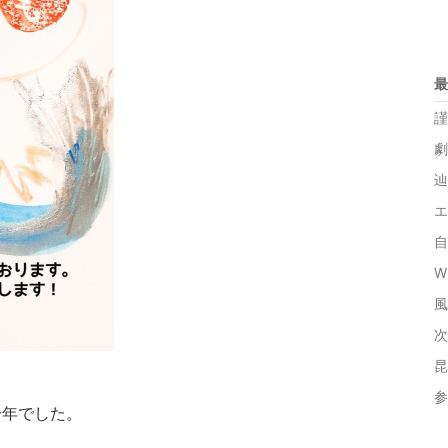
最
謹
劇
辿
エ
自
W
風
次
昆
参
一年でした。