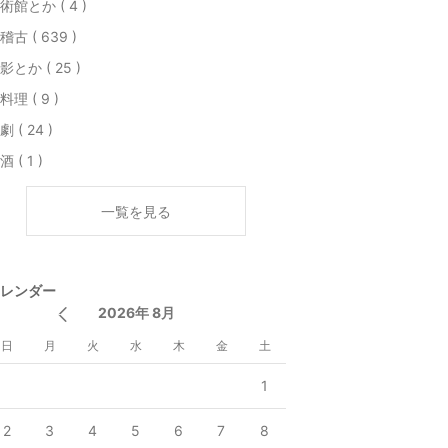
術館とか ( 4 )
稽古 ( 639 )
影とか ( 25 )
料理 ( 9 )
劇 ( 24 )
酒 ( 1 )
一覧を見る
レンダー
2026年 8月
日
月
火
水
木
金
土
1
2
3
4
5
6
7
8