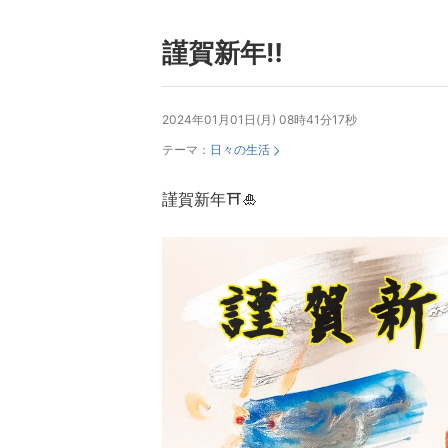
謹賀新年‼️
2024年01月01日(月) 08時41分17秒
テーマ：
日々の生活
謹賀新年⛩🎍