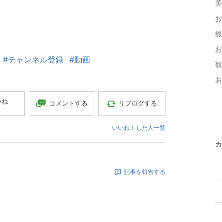
美
お
撮
お
#チャンネル登録
#動画
観
お
いね
コメントする
リブログする
いいね！した人一覧
カ
記事を報告する