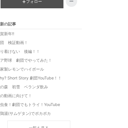
フォロー
新の記事
賀新年‼️
団 検証動画！
り着けない 後編！！
ア野球 劇団でやってみた！
家製レモンでハイボール
hy? Short Story 劇団YouTube！！
の森 初雪 ベランダ飲み
の動画に向けて！
虫食！劇団でもトライ！YouTube
鶏湯(サムゲタン)でポカポカ
一覧を見る