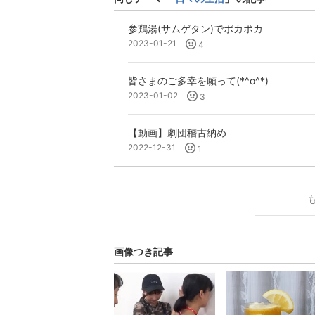
参鶏湯(サムゲタン)でポカポカ
2023-01-21
4
皆さまのご多幸を願って(*^o^*)
2023-01-02
3
【動画】劇団稽古納め
2022-12-31
1
画像つき記事