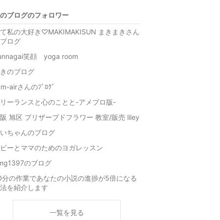
のブログのフォロワー
て私の大好き♡MAKIMAKISUN まきまきさん
ブログ
unnagai笑顔 yoga room
きのブログ
am-airさんのﾌﾞﾛｸﾞ
リーランスと心のことと-アメブロ版-
阪 旭区 プリザーブドフラワー 教室/販売 liley
いちゃんのブログ
ビーとママのためのヨガレッスン
mg1397のブログ
0分の作業であなたの小説の進捗が5倍になる
法を紹介します
一覧を見る