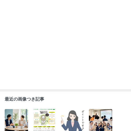
ハラスメント研
採用面接で注目
「やること」だ
ペップトークで
修で本当に大切
される「アンガ
けでなく、「や
チームが変わ
なこと
ーマネジメント
めること」を決
る！
診断」とは？
める
もっと見る
ABEMA
清水アキラ 37歳で急逝した息子 良太郎
さんの死去にコメント