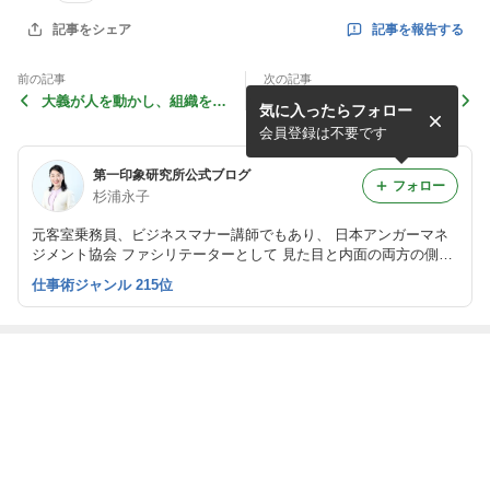
記事を報告する
記事をシェア
前の記事
次の記事
大義が人を動かし、組織を変
夏至に思う、一年の振り替え
気に入ったらフォロー
える
り
会員登録は不要です
第一印象研究所公式ブログ
フォロー
杉浦永子
元客室乗務員、ビジネスマナー講師でもあり、 日本アンガーマネ
ジメント協会 ファシリテーターとして 見た目と内面の両方の側面
から研修や講座を開講中です。 ご依頼はhttp://daiichiinsho.jp/comp
仕事術ジャンル 215位
any/第一印象研究所へどうぞ
最近の画像つき記事