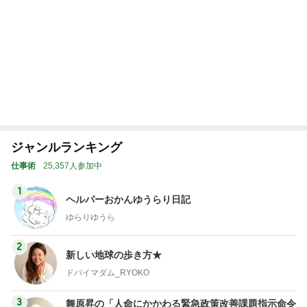
エミコ
A
新登場ランキング
すべて見る
1
2
3
4
5
BEYOOOOO
ゆうこりん
島倉りか
石 安伊
蒼井心音
NDS