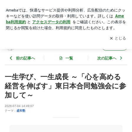
一生学び、一生成長 ～「心を高める 経営を伸ばす」東日本合
同勉強会に参加して～ | 第一印象研究所公式ブログ
アプリをダウンロードして
ブログの更新通知
を受け取りまし
開く
ょう。
第一印象研究所公式ブログ
フォロー
前の記事へ
一覧
次の記事へ
一生学び、一生成長 ～「心を高める
経営を伸ばす」東日本合同勉強会に参
加して～
2026-07-04 14:49:07
テーマ：
盛和塾