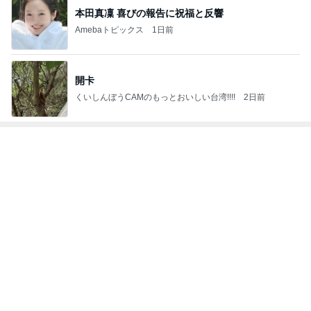
hiromi
もっと見る
オフィシャルブロガーランキング
総合ランキング
すべて見る
1
2
3
市川團十郎白
小林麻央
だいたひかる
桃
クロ
猿
急上昇ランキング
すべて見る
1
2
3
4
5
AKB48
たんぽぽ川村
北村総一朗
北別府学
OCHA NORM