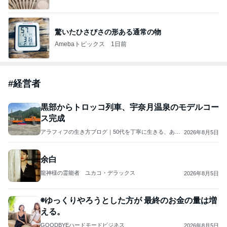
開卡
くいしんぼうCAMのもっとおいしい台湾!!!!
2日前
ジャンルランキング
仕事術
25,357人参加中
1
ヘルパーおかんゆうらり日記
ゆらりゆうら
2
新しい地球の歩き方★
ドバイマダム_RYOKO
3
舞原昇の「人命にかかわる緊急政策改善課題指示命令
書」を載せたブログです。
正しい生活保護受給資格個別告知及び生活困窮者探索を政府に義務付ける法案制定の為の署名のお願い
4
5
6
7
8