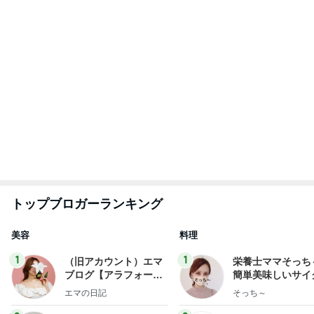
お寿司屋さんでの10人での食事会
Amebaトピックス
1日前
開卡
くいしんぼうCAMのもっとおいしい台湾!!!!
2日前
100万以上増加した結婚式費用
Amebaトピックス
1日前
TOPTOY☆Cocoa Workshop
ディズニーファン Dのブログ
8日前