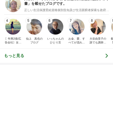
スノコを使って始めた快適な生活
Amebaトピックス
1日前
8月2日放送のTBS「週刊さんまとマツコ」先週に引
き続き出演します♪
植草美幸オフィシャルブログ Powered by Ameba
5日前