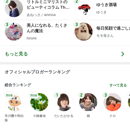
確率100%で安心の義母の部屋
Amebaトピックス
1日前
有名なのかな！？
だいたひかるオフィシャルブログ Powered by Ame
2日前
ba