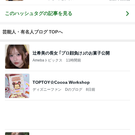
〖年商2億/広
仙上 真也の
いっちゃんの
お金、愛、す
大谷由里子の
告会社〗女社
ブログ
ひとり言
べてが流れ込
誰でも講師ブ
長の仕事術と
んでくる方法
ログ｜感じ
裏日記
❤ SAYURA
て・興味を持
サユラ
って・動く人
もっと見る
づくり
トップブロガーランキング
美容
料理
1
1
（旧アカウント）エマ
栄養士ママそっち
ブログ【アラフォー会
簡単美味しいサイ
社売却セカンドライ
献立
エマの日記
そっち～
フ】
2
2
リトルミニマリストの
ゆうき酒場
ビューティコラム The
ゆうき
little minimalist's bea
あねっさ／anessa
uty colum
3
3
美人になれる、たくさ
毎日笑顔で過ごし
んの魔法
モモ母さん