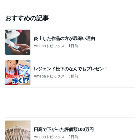
辻希美の長女 ｢プロ顔負け｣のお菓子公開
Amebaトピックス
11時間前
TOPTOY☆Cocoa Workshop
ディズニーファン Dのブログ
8日前
本田真凜 喜びの報告に祝福と反響
Amebaトピックス
1日前