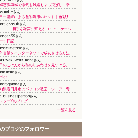
夫婦恋愛再燃で浮気も離婚もぶっ飛ばし、幸せになる
asumi-cさん
カラー講師による色彩活用のヒント｜色彩力で一歩前進！
art-consultさん
相手を確実に変えるコミュニケーション&マナー&英語 人材育成コンサルタント 鈴永啓子
uendan55さん
ーす日記
suyomimethodさん
外営業をインターネットで成功させる方法
akuwakuwork-nonaさん
毎日のごはんから私のしあわせを見つける。【食育講座とオーガニック料理教室のワクワクワークin武蔵小杉】
alasmileさん
mica
okorogamaeさん
愛知県春日井市のパソコン教室 シニア 資格取得 神領 高蔵寺 守山区 志段味
p-businesspersonさん
スターXのブログ
一覧を見る
のブログのフォロワー