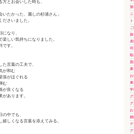
る方とお会いした時も、
第
会いたかった、麗しの杉浦さん」
ニ
くださいました。
ト
ご
顔になり、
旅日
で楽しい気持ちになりました。
表
料です。
司会
取材
面
した言葉の工夫で、
東
気が和む
お
緊張がほぐれる
東
弾む
係が良くなる
学
果があります。
グル
グル
お
日の中でも、
婚
し嬉しくなる言葉を添えてみる。
デ
ア