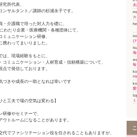
研究所代表、
コンサルタント／講師の杉浦永子です。
m
員・介護職で培った対人力を礎に、
he
上にわたり企業・医療機関・各種団体にて、
o
コミュニケーション研修、
ぴ
に携わってまいりました。
t
海
では、現場経験をもとに、
w
・コミュニケーション・人材育成・信頼構築について、
視点で発信しております。
ko
Hi
気づきや成長の一助となれば幸いです
k
to
ひと工夫で場の空気は変わる】
ミ
ン研修やセミナーで、
アウトルームになることがあります。
こ
交代でファシリテーション役を任されることもありますが、