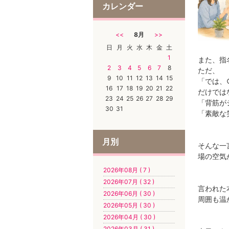
カレンダー
<<
8月
>>
日
月
火
水
木
金
土
1
また、指
2
3
4
5
6
7
8
ただ、
9
10
11
12
13
14
15
「では、
16
17
18
19
20
21
22
だけでは
23
24
25
26
27
28
29
「背筋が
30
31
「素敵な
月別
そんな一
場の空気
2026年08月 ( 7 )
2026年07月 ( 32 )
言われた
2026年06月 ( 30 )
周囲も温
2026年05月 ( 30 )
2026年04月 ( 30 )
2026年03月 ( 31 )