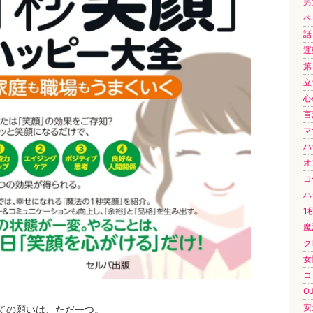
男
ペ
話し
運動
第
立
心
言
マ
ハ
オ
コ
ハ
1秒
魔
ク
女
コ
OJ
安
ての願いは、ただ一つ。