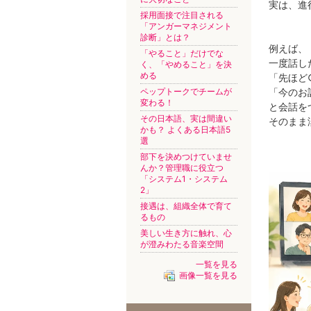
実は、進
採用面接で注目される
「アンガーマネジメント
診断」とは？
例えば、
「やること」だけでな
一度話し
く、「やめること」を決
める
「先ほど
ペップトークでチームが
「今のお
変わる！
と会話を
その日本語、実は間違い
そのまま
かも？ よくある日本語5
選
部下を決めつけていませ
んか？管理職に役立つ
「システム1・システム
2」
接遇は、組織全体で育て
るもの
美しい生き方に触れ、心
が澄みわたる音楽空間
一覧を見る
画像一覧を見る