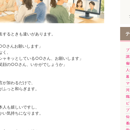
テ
名するときも違いがあります。
○○さんお願いします」
ブロ
なく、
講演
シャキッとしている○○さん、お願いします」
倫
笑顔の○○さん、いかがでしょうか」
人生
暮ら
言が加わるだけで、
マ
がふっと和らぎます。
河
職
ビ
本人も嬉しいですし、
プ
かい気持ちになります。
仙
番
学び