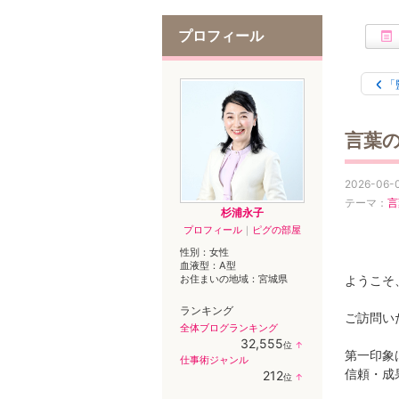
プロフィール
「
言葉
2026-06-0
テーマ：
言
杉浦永子
プロフィール
｜
ピグの部屋
性別：
女性
血液型：
A型
お住まいの地域：
宮城県
ようこそ
ランキング
ご訪問い
全体ブログランキング
32,555
位
↑
第一印象
ラ
仕事術ジャンル
ン
信頼・成
212
位
↑
キ
ラ
ン
ン