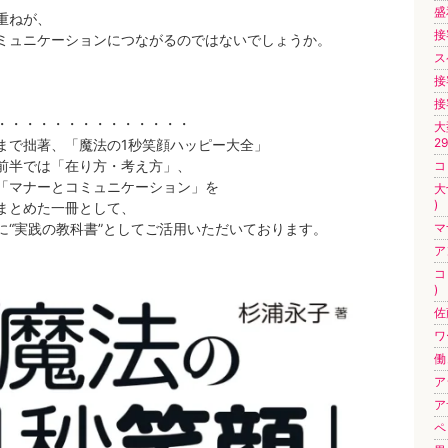
盛和
重ねが、
接
ミュニケーションにつながるのではないでしょうか。
ス
接
接
・・・・・・・・・・・・・・
大
29
まで拙著、「魔法の1秒笑顔ハッピー大全」
前半では「在り方・考え方」、
コ
「マナーとコミュニケーション」を
大
)
まとめた一冊として、
に“実践の教科書”としてご活用いただいております。
マ
ア
コ
)
佐
ワ
働
ア
ア
ペ