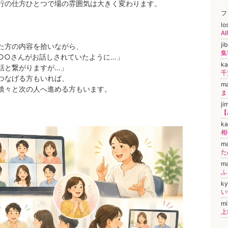
行の仕方ひとつで場の雰囲気は大きく変わります。
フ
lo
A
ji
た方の内容を拾いながら、
○○さんがお話しされていたように…」
k
話と繋がりますが…」
つなげる方もいれば、
ma
淡々と次の人へ進める方もいます。
ji
k
m
た
m
k
い
m
上