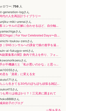
ォロワー:
756
人
st-generation-logさん
I時代の人生再設計ライブラリー
bunjiku-miki-urenaiさん
集客コンサルの正解に合わせるほど、自分軸を語る私が分からなくなりました。
ayamachigaさん
千賀(Chiga)｜For Your Celebrated Days〜自分らしく輝く人生を生きるコツ〜
inichi-toukou-zeroさん
まき｜SNSコンサルへの課金で娘の進学を遠ざけ、「大学は行かなくていい」と言わせた母
muin-ai-fukugyo-emiさん
【AI副業集客の闇】身内で売上を作り、フォロー・いいね・コメントを送り合って「売れている人」に見せる集客方法を教えられました
akowonorikoeruさん
相手が不機嫌だと「私が悪いのかな」と思っていた
aki10055さん
め息を「資産」に変える女
akoto171さん
ふらふら生きてる30代のぼちぼち頑張る雑記ブログ
youko415さん
つも周りは雄ばかり？！三兄弟に囲まれて
ihoko8888さん
城未紡子のブログ
一覧を見る