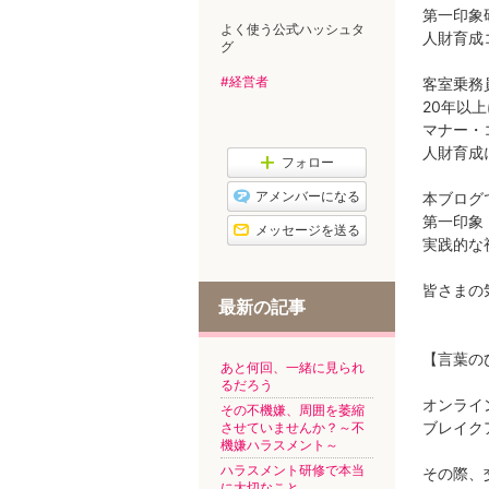
グ
第一印象
キ
上
よく使う公式ハッシュタ
ン
人財育成
昇
グ
グ
上
昇
#経営者
客室乗務
20年以
マナー・
人財育成
フォロー
アメンバーになる
本ブログ
第一印象
メッセージを送る
実践的な
皆さまの
最新の記事
【言葉の
あと何回、一緒に見られ
るだろう
オンライ
その不機嫌、周囲を萎縮
ブレイク
させていませんか？～不
機嫌ハラスメント～
ハラスメント研修で本当
その際、
に大切なこと