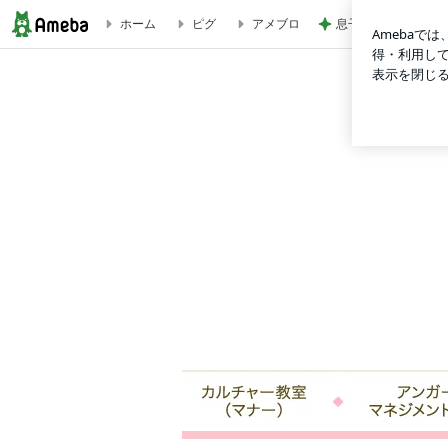
ホーム
ピグ
アメブロ
息子の身長が4セン
言葉のひと工夫で場の空気は変わる | 第一印象研究所公式ブ