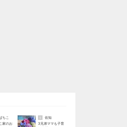
ぱちこ
佐知
5
こ家のお
3兄弟ママも子育