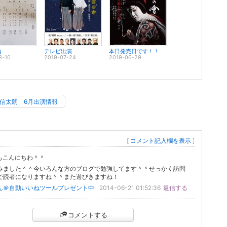
内
テレビ出演
本日発売日です！！
8-10
2019-07-24
2019-06-29
信太朗 6月出演情報
[
コメント記入欄を表示
]
うもこんにちわ＾＾
みました＾＾今いろんな方のブログで勉強してます＾＾せっかく訪問
で読者になりますね＾＾また遊びきますね！
ん＠自動いいねツールプレゼント中
2014-06-21 01:52:36
返信する
コメントする