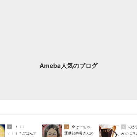
Ameba人気のブログ
ｒｉｉ
☆はーちゃん☆
みか
2
3
4
ｒｉｉ＊ごはんア
運動部寮母さんの
みかぱち