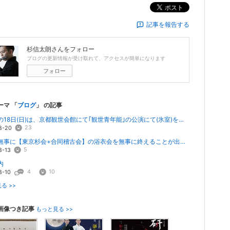
ポスト
記事を報告する
杉信太朗
さんをフォロー
ブログの更新情報が受け取れて、アクセスが簡単になります
フォロー
ーマ 「
ブログ
」 の記事
この前の18日(日)は、京都観世会館にて｢観世青年能｣の公演にて(氷室)を勤めた後、ギオン...
23
8-20
昨日は無事に【東京杉会+合同稽古会】の浴衣会を無事に終えることが出来ました。最後の私の(...
5
8-13
内
4
10
8-10
る >>
画像つき記事
もっと見る >>