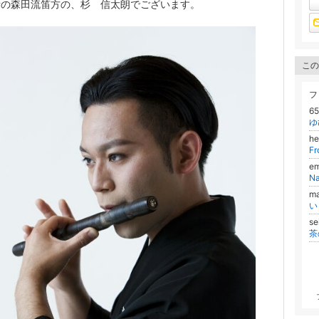
者の森田流笛方の、杉 信太朗でございます。
この
フ
6
ゆ
he
F
em
N
m
い
se
茶