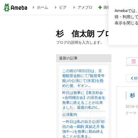
ホーム
ピグ
アメブロ
病状が落ち着き退院
杉 信太朗でございます。 | 杉 信太朗 ブログ【スギシン日
杉 信太朗 ブログ【
ブログの説明を入力します。
最新の記事
この前の18日(日)は、京
都観世会館にて｢観世青年
杉
能｣の公演にて(氷室)を勤
めた後、ギオン...
昨日は無事に【東京杉会
杉
+合同稽古会】の浴衣会を
無事に終えることが出来
2014-0
ました。最後の私の(...
テーマ
公演案内
一昨日は私の自主公演｢杉
信の会 ~鵜飼 真如之月 勉
強中~｣を無事に勤め終え
ることが出来ま...