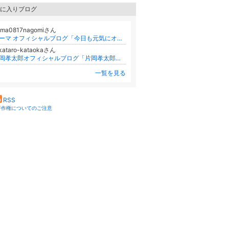
に入りブログ
uma0817nagomiさん
ユーマ オフィシャルブログ「今日も元気にオッゲィ～！！」Powered by Ameba
kataro-kataokaさん
片岡孝太郎オフィシャルブログ「片岡孝太郎の 話すことあり 聞くことあり」Powered by Ameba
一覧を見る
RSS
著作権についてのご注意