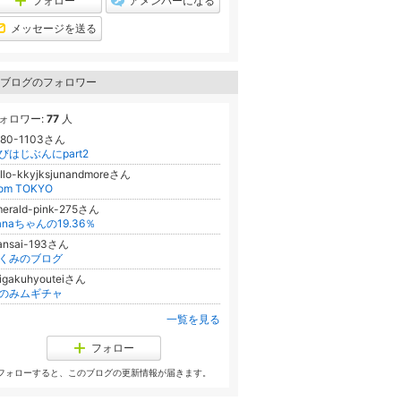
フォロー
アメンバーになる
グ
上
メッセージを送る
昇
ブログのフォロワー
ォロワー:
77
人
580-1103さん
びはじぶんにpart2
llo-kkyjksjunandmoreさん
rom TOKYO
erald-pink-275さん
anaちゃんの19.36％
ansai-193さん
くみのブログ
igakuhyouteiさん
のみムギチャ
一覧を見る
フォロー
フォローすると、このブログの更新情報が届きます。