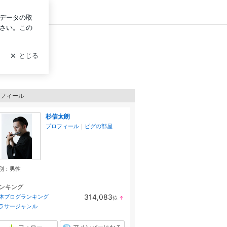
ログイン
フィール
杉信太朗
プロフィール
｜
ピグの部屋
別：
男性
ンキング
314,083
体ブログランキング
位
↑
ラ
ラサージャンル
ン
キ
ン