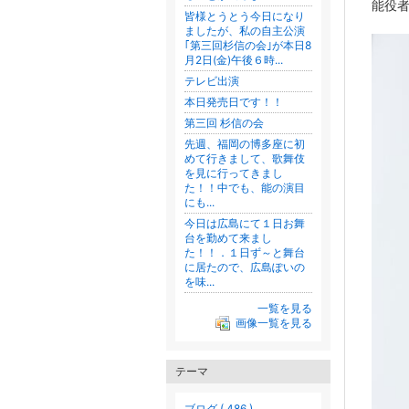
能役
皆様とうとう今日になり
ましたが、私の自主公演
｢第三回杉信の会｣が本日8
月2日(金)午後６時...
テレビ出演
本日発売日です！！
第三回 杉信の会
先週、福岡の博多座に初
めて行きまして、歌舞伎
を見に行ってきまし
た！！中でも、能の演目
にも...
今日は広島にて１日お舞
台を勤めて来まし
た！！．１日ず～と舞台
に居たので、広島ぽいの
を味...
一覧を見る
画像一覧を見る
テーマ
ブログ ( 486 )