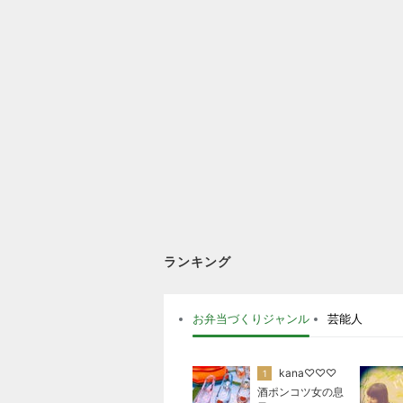
ランキング
お弁当づくりジャンル
芸能人
kana♡♡♡
1
酒ポンコツ女の息