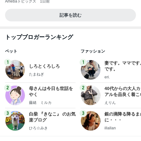
Amebaトピックス
1日前
記事を読む
トップブロガーランキング
ペット
ファッション
1
1
妻です。ママです
しろとくろしろ
です。
たまねぎ
eri.
2
2
母さんは今日も世話を
40代からの大人
やく
アルを品良く着こ
ファッションブロ
藤緒 ミルカ
えりん
3
3
白柴 『きなこ』 のお気
銀の滴降る降るま
楽ブログ
に・・・
ひろ☆みき
illallan