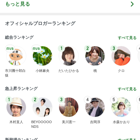
もっと見る
オフィシャルブロガーランキング
総合ランキング
すべて見る
1
2
3
市川團十郎白
小林麻央
だいたひかる
桃
クロ
猿
急上昇ランキング
すべて見る
1
2
3
4
5
木村直人
BEYOOOOO
美川憲一
吉岡淳
水森かおり
NDS
新登場ランキング