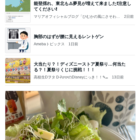
能登揺れ、東北も⚠️夢見が増えて来ました❗️注意し
てください❗️
マリアオフィシャルブログ「ひむかの風にさそわれ
2日前
て」Powered by Ameba
胸部のはずが腰に見えるレントゲン
Amebaトピックス
1日前
大当たり？！ディズニーストア夏祭り…何当た
る？！夏祭りくじに挑戦！！！
高校生Dヲタ Ꭰ-ᎮꭵꭹꭴのDisneyにっき！！✎ܚ
13日前