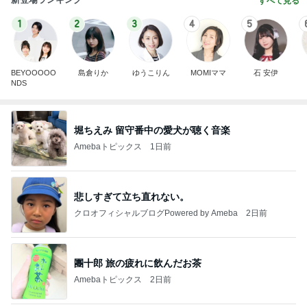
すべて見る
1
2
3
4
5
BEYOOOOO
島倉りか
ゆうこりん
MOMIママ
石 安伊
NDS
堀ちえみ 留守番中の愛犬が聴く音楽
Amebaトピックス
1日前
悲しすぎて立ち直れない。
クロオフィシャルブログPowered by Ameba
2日前
團十郎 旅の疲れに飲んだお茶
Amebaトピックス
2日前