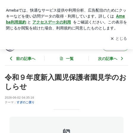
令和９年度新入園児保護者園見学のおしらせ | すぎのこ日記
アプリをダウンロードして
ブログの更新通知
を受け取りまし
開く
ょう。
すぎのこ日記
フォロー
前の記事へ
一覧
次の記事へ
令和９年度新入園児保護者園見学のお
しらせ
2026-06-02 04:35:16
テーマ：
すぎのこ便り