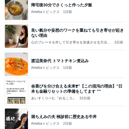
帰宅後30分でさくっと作った夕飯
Amebaトピックス
1日前
良い氣分や妄想のワークを重ねても引き寄せが起き
ない理由
心のブレーキを外して引き寄せを加速させる方法：
3日前
引き寄せ研究所
渡辺美奈代 トマトチキン煮込み
Amebaトピックス
1日前
㊗️喜びを分け合える未来❣️”【この混沌の理由】”⽇
本も⾦融リセットの準備をしてます ””
あいすくりーむ『めるころ』
32分前
堀ちえみの夫 検診前に歴史ある牛丼
Amebaトピックス
2日前