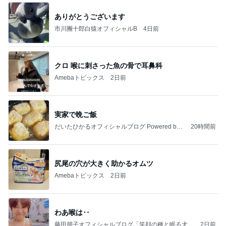
ありがとうございます
市川團十郎白猿オフィシャルB
4日前
クロ 喉に刺さった魚の骨で耳鼻科
Amebaトピックス
2日前
実家で晩ご飯
だいたひかるオフィシャルブログ Powered by
20時間前
Ameba
尻尾の穴が大きく助かるオムツ
Amebaトピックス
2日前
わあ喉は‥
藤田朋子オフィシャルブログ「笑顔の種と眠る犬」
2日前