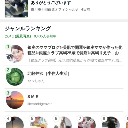
ありがとうございます
市川團十郎白猿オフィシャルB
4日前
ジャンルランキング
カメラ(風景写真)
9,435人参加中
1
銀座のママブログ✨美肌で開運✨銀座ママが作った化
粧品✨銀座クラブ高嶋25歳で開店✨高嶋りえ子 お着
物でエルメス バーキン コーデ
【銀座クラブ高嶋】元OL婚約破棄から24歳で銀座ママ25歳でオーナーママ銀座 美肌で開運♡パワースポット巡り高嶋りえ子ブログ
2
北軽井沢［半住人生活］
やっちゃん
3
S M R
likeabridgeover
4
5
6
7
8