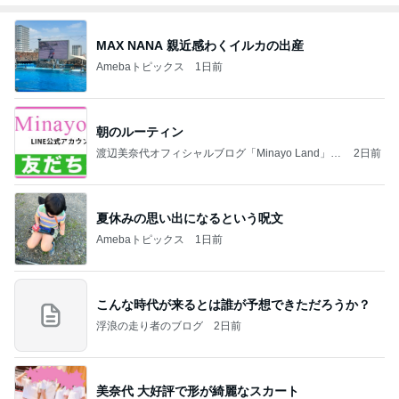
MAX NANA 親近感わくイルカの出産
Amebaトピックス
1日前
朝のルーティン
渡辺美奈代オフィシャルブログ「Minayo Land」P
2日前
owered by Ameba
夏休みの思い出になるという呪文
Amebaトピックス
1日前
こんな時代が来るとは誰が予想できただろうか？
浮浪の走り者のブログ
2日前
美奈代 大好評で形が綺麗なスカート