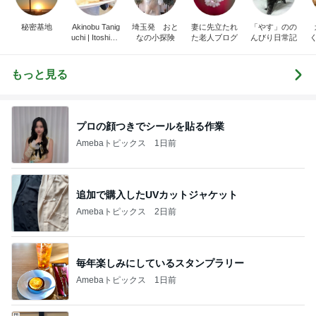
秘密基地
Akinobu Tanig
埼玉発 おと
妻に先立たれ
「やす」のの
uchi | Itoshima
なの小探険
た老人ブログ
んびり日常記
Landscape Ph
otographer
もっと見る
プロの顔つきでシールを貼る作業
Amebaトピックス
1日前
追加で購入したUVカットジャケット
Amebaトピックス
2日前
毎年楽しみにしているスタンプラリー
Amebaトピックス
1日前