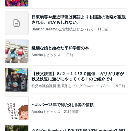
日東駒専や産近甲龍は英語よりも国語の攻略が重視
される、のかもしれない。
Bank of Dreamの公営競技はどこへ行く
11日前
繊細な娘と始めた平和学習の本
Amebaトピックス
1日前
【秩父鉄道】８/２～１１/３０開催 ガリガリ君が
秩父鉄道に遊びにやってくる！のご紹介です
秩父市議会議員 黒澤秀之 ブログ Powered by Ameb
9日前
a
ヘルパー13年で得た利用者の信頼
Amebaトピックス
21時間前
☆We're timelesz LIVE TOUR 2026 episode2 MO