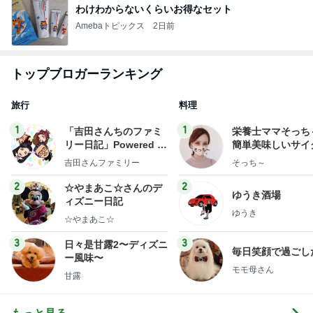
わけわからないくらいお得なセット
Amebaトピックス
2日前
トップブロガーランキング
旅行
料理
1
1
「吉田さんちのファミ
栄養士ママそっち
リー日記」Powered b
簡単美味しいサイ
y Ameba 吉田さんファ
献立
吉田さんファミリー
そっち～
ミリーオフィシャルブ
ログ
2
2
☆やまあこ☆さんのデ
ゆうき酒場
ィズニー日記
ゆうき
☆やまあこ☆
3
3
日々是甘露2〜ディズニ
毎日笑顔で過ごし
ー風味〜
モモ母さん
甘露