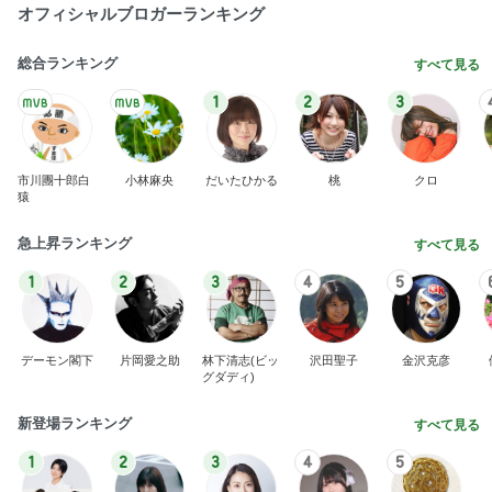
オフィシャルブロガーランキング
総合ランキング
すべて見る
1
2
3
市川團十郎白
小林麻央
だいたひかる
桃
クロ
猿
急上昇ランキング
すべて見る
1
2
3
4
5
デーモン閣下
片岡愛之助
林下清志(ビッ
沢田聖子
金沢克彦
グダディ)
新登場ランキング
すべて見る
1
2
3
4
5