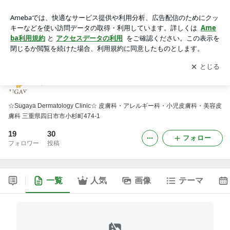
すがや皮フ科クリニック
アプリをダウンロードして
ブログの更新通知
を受け取りまし
開く
ょう。
すがや皮フ科クリニック
☆Sugaya Dermatology Clinic☆ 皮膚科・アレルギー科・小児皮膚科・美容皮
膚科 三重県四日市市小杉町474-1
19
30
フォロー
フォロワー
投稿
一覧
人気
画像
テーマ