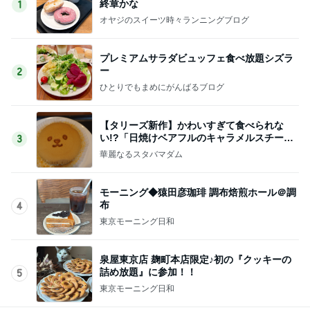
終章かな
1
オヤジのスイーツ時々ランニングブログ
プレミアムサラダビュッフェ食べ放題シズラ
ー
2
ひとりでもまめにがんばるブログ
【タリーズ新作】かわいすぎて食べられな
い!?「日焼けベアフルのキャラメルスチーム
3
ケーキ」を実食
華麗なるスタバマダム
モーニング◆猿田彦珈琲 調布焙煎ホール＠調
布
4
東京モーニング日和
泉屋東京店 麹町本店限定♪初の『クッキーの
詰め放題』に参加！！
5
東京モーニング日和