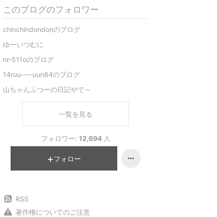
このブログのフォロワー
chinchindondonのブログ
ゆーいつむに
nr-511oのブログ
14ruu----uun84のブログ
山ちゃんふつーの日記やで～
一覧を見る
フォロワー:
12,694
人
フォロー
RSS
著作権についてのご注意