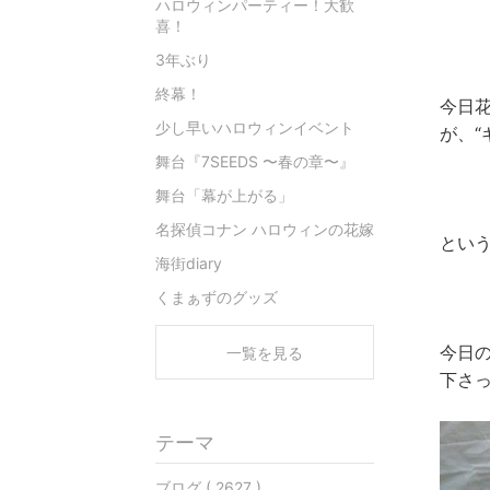
ハロウィンパーティー！大歓
喜！
3年ぶり
終幕！
今日花
少し早いハロウィンイベント
が、“
舞台『7SEEDS 〜春の章〜』
舞台「幕が上がる」
名探偵コナン ハロウィンの花嫁
とい
海街diary
くまぁずのグッズ
今日
一覧を見る
下さっ
テーマ
ブログ ( 2627 )