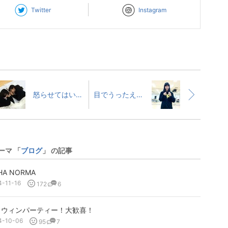
Twitter
Instagram
怒らせてはいけない人
目でうったえる！
ーマ 「
ブログ
」 の記事
HA NORMA
4-11-16
172
6
ロウィンパーティー！大歓喜！
4-10-06
95
7