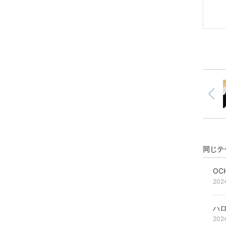
同じテ
OC
202
ハ
202