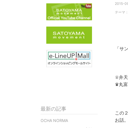
2015-09
テーマ
「サン
♕ 弁
♛ 丸
最新の記事
この
お話
OCHA NORMA