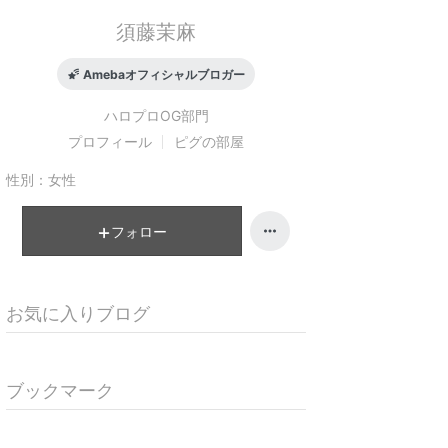
須藤茉麻
Amebaオフィシャルブロガー
ハロプロOG
部門
プロフィール
ピグの部屋
性別：
女性
フォロー
お気に入りブログ
ブックマーク