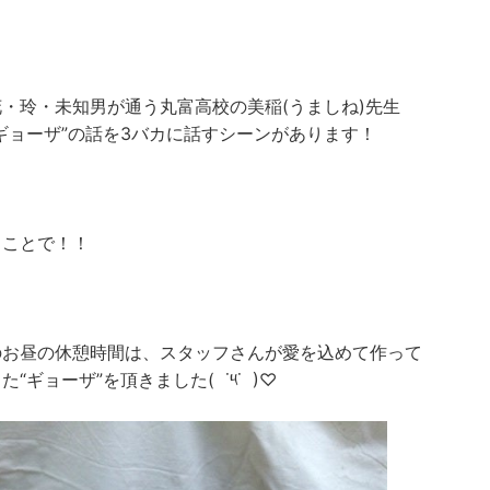
・玲・未知男が通う丸富高校の美稲(うましね)先生
ギョーザ”の話を3バカに話すシーンがあります！
うことで！！
のお昼の休憩時間は、スタッフさんが愛を込めて作って
た“ギョーザ”を頂きました( ˙༥˙ )♡