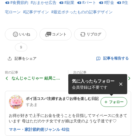
いいね
コメント
リブログ
9
記事を報告する
記事をシェア
前の記事
次の記事
なんじゃこりゃー 結局これ
ラディアンヌの人気商品半額
気に入ったらフォロー
にクーポン使いました
から10％offで買い回り価格
で補正下着が買える
会員登録は不要です
ポイ活コスパ主婦すあま♡お得を楽しむ日記
フォロー
すあま
お得が好きで上手にお金を使うことを目指してマイペースに生きて
います 母はただのケチ女ですが娘は天使のような子達です♡
マネー・家計節約術ジャンル 42位
最近の画像つき記事