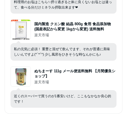
国内製造 クエン酸 結晶 800g 食用 食品添加物
(国産表記から変更 1kgから変更) 送料無料
楽天市場
私の元気に必須！ 重曹と混ぜて飲んでます、それが普通に美味
しいんですよ(*´꒳`*) 少し風邪をひきそうな時なんかにも♪
ぬちまーす 111g メール便送料無料 【月間優良シ
ョップ】
楽天市場
近くのスーパーで買うのが1番安いけど、ここもなかなか良心的
です！
#
食費節約
#
おまかせ広告
#
副業
#
パート
#
貯金
#
住
宅ローン
#
記事デザイン
#
最近ポチったものの記事デザイン