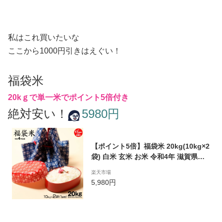
私はこれ買いたいな
ここから1000円引きはえぐい！
福袋米
20kｇで単一米でポイント5倍付き
絶対安い！
5980円
【ポイント5倍】福袋米 20kg(10kg×2
袋) 白米 玄米 お米 令和4年 滋賀県産
1品種でのお届けとなります
楽天市場
5,980円