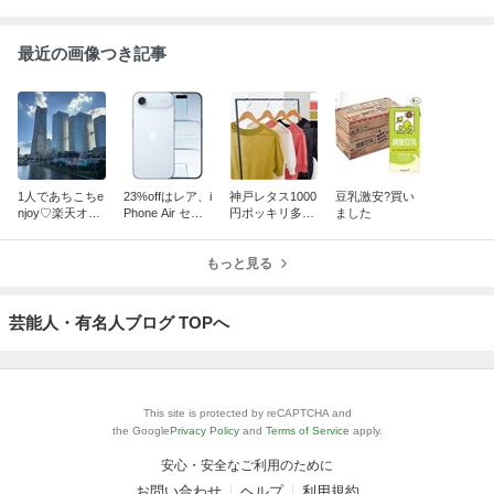
1人であちこちe
23%offはレア、i
神戸レタス1000
豆乳激安?買い
njoy♡楽天オプ
Phone Air セー
円ポッキリ多
ました
ティミズム行っ
ルは今日までで
数！トップスも
てきました！
す
ボトムスもなん
もっと見る
でもあります！
芸能人・有名人ブログ TOPへ
This site is protected by reCAPTCHA and
the Google
Privacy Policy
and
Terms of Service
apply.
安心・安全なご利用のために
お問い合わせ
ヘルプ
利用規約
アクセスデータの利用
特定商取引法に基づく表記