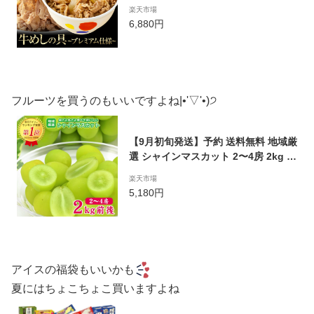
ット【牛丼の具】 松屋 時短 牛めし 手
楽天市場
軽 お取り寄せ グルメ おつまみ 牛皿
6,880円
受験 単身赴任 1食当たりたっぷり13
5g冷凍食品 冷凍 おかず セット 冷食
お惣菜 牛丼 肉 業務用 仕送り 食事 レ
ンチンご飯
フルーツを買うのもいいですよね|•'▽'•)੭
【9月初旬発送】予約 送料無料 地域厳
選 シャインマスカット 2〜4房 2kg 前
後 訳あり ご家庭用 マスカット ぶどう
楽天市場
ギフト お中元 暑中見舞い 敬老の日 ギ
5,180円
フト プレゼント シャインマスカット
種なし 岡山 長野 山梨 福岡
アイスの福袋もいいかも
夏にはちょこちょこ買いますよね