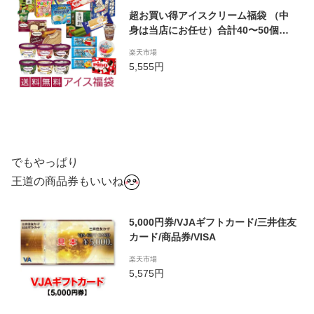
超お買い得アイスクリーム福袋 （中
身は当店にお任せ）合計40〜50個の
アイスクリームが入って送料無料！ f
楽天市場
ukubukuro
5,555円
でもやっぱり
王道の商品券もいいね
5,000円券/VJAギフトカード/三井住友
カード/商品券/VISA
楽天市場
5,575円