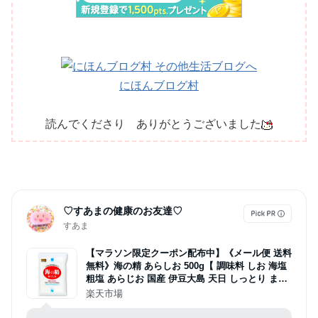
にほんブログ村
読んでくださり ありがとうございました
♡すあまの健康のお友達♡
すあま
【マラソン限定クーポン配布中】《メール便 送料
無料》海の精 あらしお 500g【 調味料 しお 海塩
粗塩 あらじお 国産 伊豆大島 天日 しっとり まろ
やか 旨味 甘み ミネラル豊富 おにぎり 漬物 汁物
楽天市場
伝統製法 】
料理用のお塩はこちら✨摂り過ぎると体に良くないお塩とは違っ
て、食べる分だけミネラル摂取出来ます❤