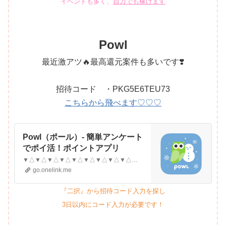
Powl
最近激アツ🔥最高還元案件も多いです❣️
招待コード ・PKG5E6TEU73
こちらから飛べます♡♡♡
‎Powl（ポール）- 簡単アンケート
でポイ活！ポイントアプリ
‎▼△▼△▼△▼△▼△▼△▼△▼△▼△▼△▼△▼△＼400万会員突破！歩くだけでポイ活／Powl(ポール)は歩くだけでお小遣い稼ぎができちゃいます！また、2秒で完結！毎日届く簡単アンケートでもポイントが貯まっちゃう！▼△▼△▼△▼△▼△▼△▼△▼△▼△▼△▼△▼△Powl(ポール)は、歩くことでポイントがもらえてそのポイントを現金やギフ…
go.onelink.me
『二択』から招待コード入力を探し
3日以内にコード入力が必要です！
モッピー