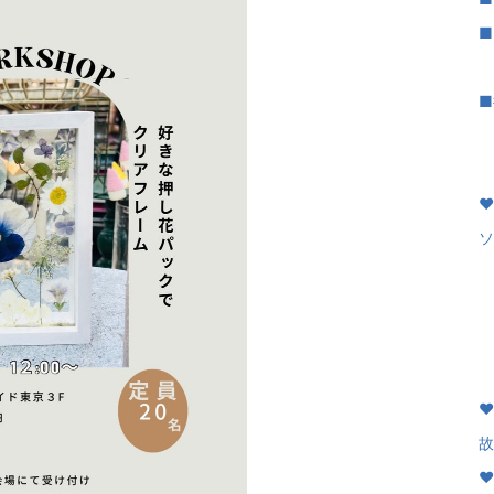
■
｜
■
｜
♥
♥
ソ
♥
｜
｜
♥
♥
故
♥