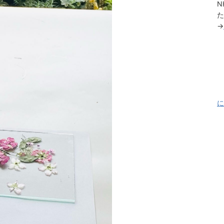
N
た
→
に