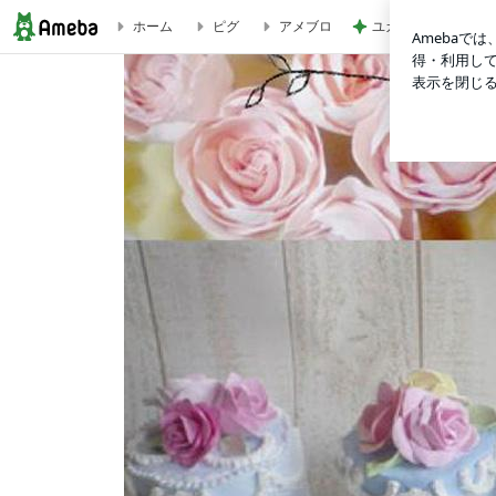
ユカイ 隣の人から
ホーム
ピグ
アメブロ
「クリアな押花フレームを作り！」浅草橋イーストサイド東京