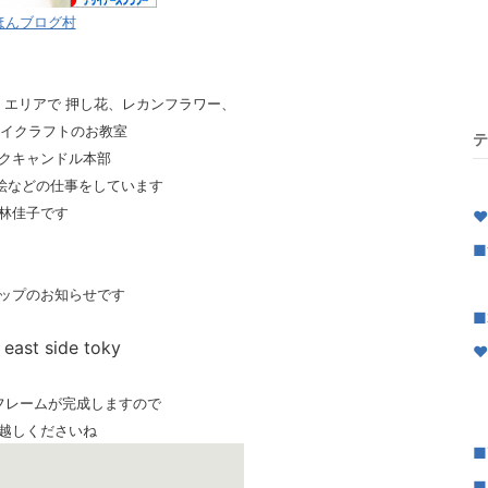
ほんブログ村
区 エリアで 押し花、レカンフラワー、
イクラフトのお教室
テ
クキャンドル本部
｜
絵などの仕事をしています
林佳子です
♥
■
｜
ップのお知らせです
■
ast side toky
♥
■
フレームが完成しますので
｜
越しくださいね
■
■