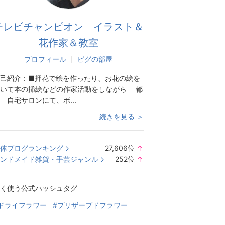
テレビチャンピオン イラスト＆
花作家＆教室
プロフィール
ピグの部屋
己紹介：
■押花で絵を作ったり、お花の絵を
描いて本の挿絵などの作家活動をしながら 都
 自宅サロンにて、ボ...
続きを見る ＞
体ブログランキング
27,606
位
↑
ラ
ンドメイド雑貨・手芸ジャンル
252
位
↑
ン
ラ
キ
ン
く使う公式ハッシュタグ
ン
キ
グ
ン
ドライフラワー
#プリザーブドフラワー
上
グ
昇
上