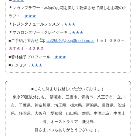
＊
レカンフラワー・本物のお花を美しく乾燥させて楽しむお花のク
ラフト→
★★★
＊レジンクチュールレッスン
→
★★★
＊
マカロンタワー・クレイケーキ→
★★★
■ご予約お問合せ
aaf26040@pop06.odn.ne.jp
ｔｅｌ ０９０－
８７６１－４３８２
■若林佳子プロフィール→
★★★
■アクセス→
★★★
■こんな所よりお越しいただいております
東京23区以外にも、 清瀬市、三鷹市、青梅市、八王子市、立川
市、千葉県、神奈川県、埼玉県、栃木県、新潟県、長野県、茨城
県、静岡県、大阪府、愛知県、山口県、群馬、中国北京、中国上
海、オーストラリア、鹿児島
皆さまいつもありがとうございます。