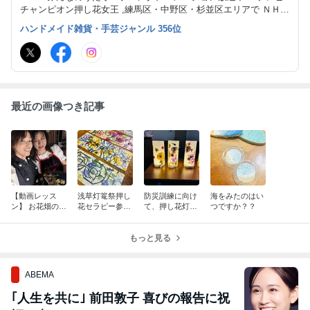
チャンピオン押し花女王 ,練馬区・中野区・杉並区エリアで ＮＨＫ
みんなのうたアニメ・作品制作・本の挿絵・お花のＨＯＷ ＴＯ本
ハンドメイド雑貨・手芸ジャンル 356位
の執筆 デコクレイクラフト、クレイケーキ、押花、のお稽古サロ
ン開催中！
最近の画像つき記事
【動画レッス
浅草灯篭祭押し
防災訓練に向け
海をみたのはい
ン】 お花畑のよ
花セラピー参加
て、押し花灯篭
つですか？？
うなケーキをつ
「四季のうつろ
づくり！
くる！
い」
もっと見る
ABEMA
｢人生を共に｣ 前田敦子 喜びの報告に祝