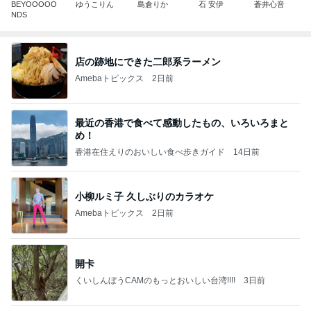
BEYOOOOO
ゆうこりん
島倉りか
石 安伊
蒼井心音
NDS
店の跡地にできた二郎系ラーメン
Amebaトピックス
2日前
最近の香港で食べて感動したもの、いろいろまと
め！
香港在住えりのおいしい食べ歩きガイド
14日前
小柳ルミ子 久しぶりのカラオケ
Amebaトピックス
2日前
開卡
くいしんぼうCAMのもっとおいしい台湾!!!!
3日前