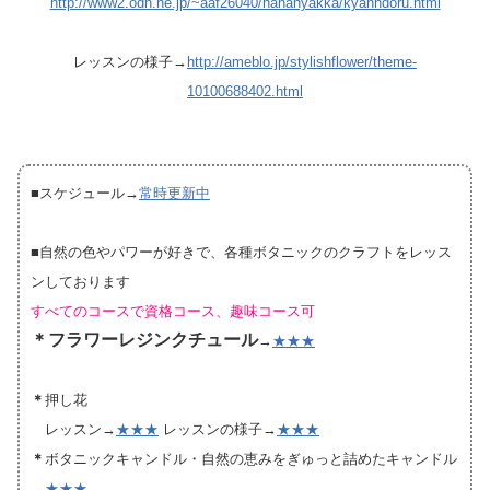
http://www2.odn.ne.jp/~aaf26040/hanahyakka/kyanndoru.html
レッスンの様子→
http://ameblo.jp/stylishflower/theme-
10100688402.html
■スケジュール→
常時更新中
■自然の色やパワーが好きで、各種ボタニックのクラフトをレッス
ンしております
すべてのコースで資格コース、趣味コース可
＊フラワーレジンクチュール
→
★★★
＊
押し花
レッスン→
★★★
レッスンの様子→
★★★
＊
ボタニックキャンドル・自然の恵みをぎゅっと詰めたキャンドル
→
★★★