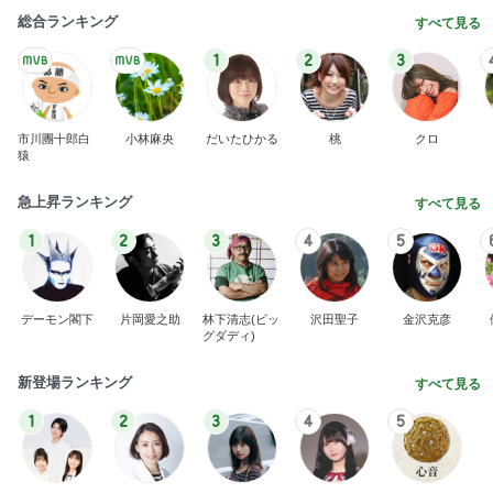
総合ランキング
すべて見る
1
2
3
市川團十郎白
小林麻央
だいたひかる
桃
クロ
猿
急上昇ランキング
すべて見る
1
2
3
4
5
デーモン閣下
片岡愛之助
林下清志(ビッ
沢田聖子
金沢克彦
グダディ)
新登場ランキング
すべて見る
1
2
3
4
5