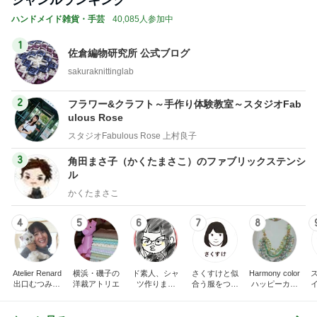
ハンドメイド雑貨・手芸
40,085人参加中
1
佐倉編物研究所 公式ブログ
sakuraknittinglab
2
フラワー&クラフト～手作り体験教室～スタジオFab
ulous Rose
スタジオFabulous Rose 上村良子
3
角田まさ子（かくたまさこ）のファブリックステンシ
ル
かくたまさこ
4
5
6
7
8
Atelier Renard
横浜・磯子の
ド素人、シャ
さくすけと似
Harmony color
出口むつみの
洋裁アトリエ
ツ作りまし
合う服をつく
ハッピーカラ
トールペイン
た！
ろう！
ー＆アクセサ
ト
リー☆毎日が
楽しくなる〜