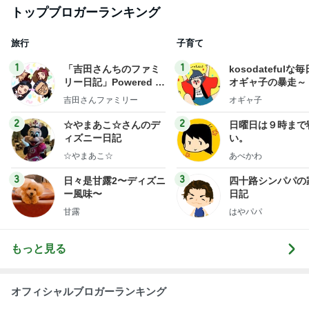
トップブロガーランキング
旅行
子育て
1
1
「吉田さんちのファミ
kosodatefulな毎
リー日記」Powered b
オギャ子の暴走～
y Ameba 吉田さんファ
吉田さんファミリー
オギャ子
ミリーオフィシャルブ
ログ
2
2
☆やまあこ☆さんのデ
日曜日は９時まで
ィズニー日記
い。
☆やまあこ☆
あべかわ
3
3
日々是甘露2〜ディズニ
四十路シンパパの
ー風味〜
日記
甘露
はやパパ
もっと見る
オフィシャルブロガーランキング