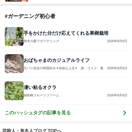
#
ガーデニング初心者
手をかけた分だけ応えてくれる果樹栽培
雑木の庭でガーデニング
2026年8月6日
おばちゃまのカジュアルライフ
元パリ在住の韓国好き✴︎自由な人生✴︎ 旅・コスメ・食
2026年8月6日
凄い粘るオクラ
御前崎フルーツファーム
2026年8月6日
このハッシュタグの記事を見る
芸能人・有名人ブログ TOPへ