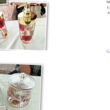
N
た
→
に