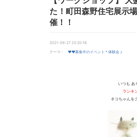
【ワークショップ】 大
た！町田森野住宅展示
催！！
2021-06-27 23:20:18
テーマ：
♥♥募集中のイベント＊体験会
いつも あ
ランキ
ネコちゃんを