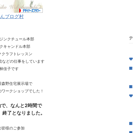
んブログ村
テ
ジンクチュール本部
クキャンドル本部
｜
ククラフトレッスン
♥
絵などの仕事をしています
■
林佳子です
｜
田森野住宅展示場で
■
のワークショップでした！
♥
始で、なんと2時間で
■
 終了となりました。
｜
■
の皆様のご参加
■