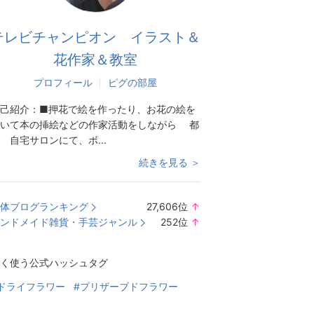
テレビチャンピオン イラスト＆
花作家＆教室
プロフィール
ピグの部屋
己紹介：
■押花で絵を作ったり、お花の絵を
描いて本の挿絵などの作家活動をしながら 都
 自宅サロンにて、ボ...
続きを見る ＞
体ブログランキング
27,606
位
↑
ラ
ンドメイド雑貨・手芸ジャンル
252
位
↑
ン
ラ
キ
ン
く使う公式ハッシュタグ
ン
キ
グ
ン
ドライフラワー
#プリザーブドフラワー
上
グ
昇
上