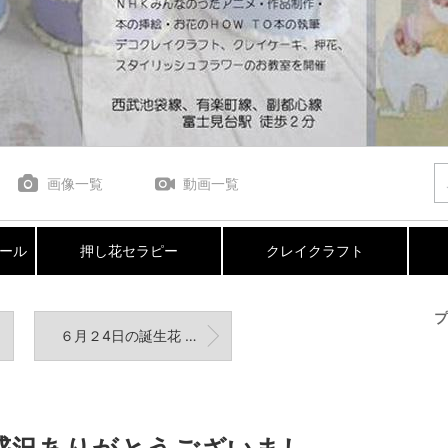
画像一覧
動画一覧
ール
押し花セラピー
クレイクラフト
プ
６月２4日の誕生花 アイビーゼラニウム 花言葉 とりこになっています