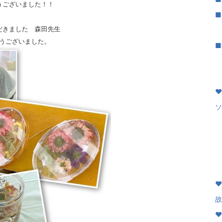
うございました！！
■
だきました 森田先生
｜
うございました。
■
｜
♥
♥
ソ
♥
｜
｜
♥
♥
故
♥