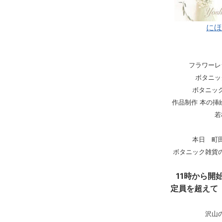
にほ
フラワーレ
ボタニッ
ボタニッ
作品制作 本の挿
若
本日 町
ボタニック雑貨
11時から開
定員を超えて
沢山