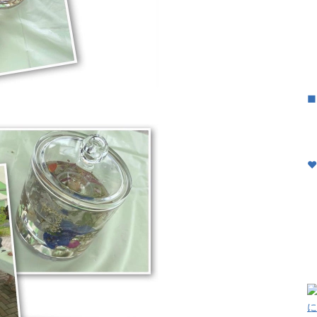
｜
｜
｜
｜
■
｜
｜
♥
に