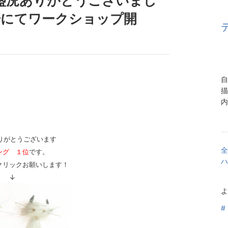
盛況ありがとうございまし
場にてワークショップ開
自
内
りがとうございます
全
ング １位
です。
ハ
クリックお願いします！
↓
よ
#