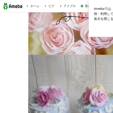
母のやらかしで狂っ
ホーム
ピグ
アメブロ
【ワークショップ】 大盛況ありがとうございました！町田森野