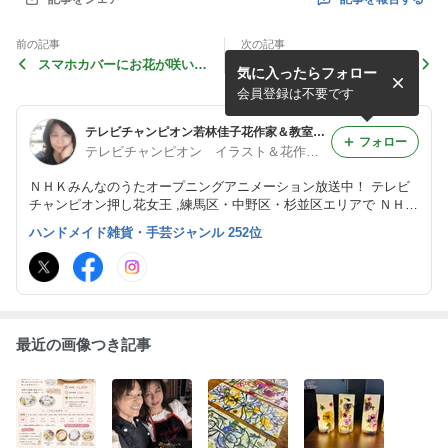
前の記事
次の記事
スマホカバーにお花が咲い
今年の連休お家時間を利用し
気に入ったらフォロー
た！スマホカバー完成です！
て キャンドルとアロマの香
りで癒されて
会員登録は不要です
テレビチャンピオン若林佳子花作家＆教室 はちみつブログ
フォロー
テレビチャンピオン イラスト＆花作家＆教室
ＮＨＫみんなのうたオープニングアニメーション放送中！ テレビ
チャンピオン押し花女王 ,練馬区・中野区・杉並区エリアで ＮＨＫ
みんなのうたアニメ・作品制作・本の挿絵・お花のＨＯＷ ＴＯ本
ハンドメイド雑貨・手芸ジャンル 252位
の執筆 デコクレイクラフト、クレイケーキ、押花、のお稽古サロ
ン開催中！
最近の画像つき記事