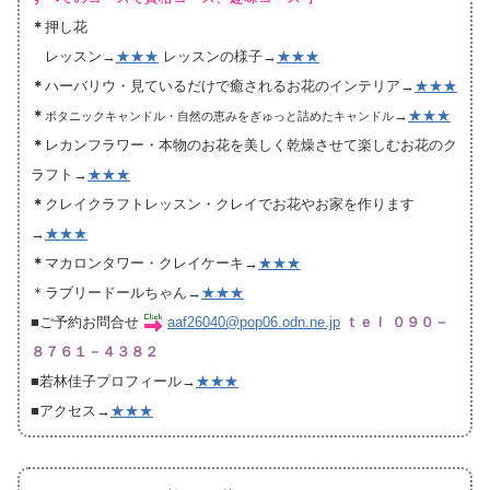
＊
押し花
レッスン→
★★★
レッスンの様子→
★★★
＊
ハーバリウ・見ているだけで癒されるお花のインテリア→
★★★
＊
→
★★★
ボタニックキャンドル・自然の恵みをぎゅっと詰めたキャンドル
＊
レカンフラワー・本物のお花を美しく乾燥させて楽しむお花のク
ラフト→
★★★
＊
クレイクラフトレッスン・クレイでお花やお家を作ります
→
★★★
＊
マカロンタワー・クレイケーキ→
★★★
＊ラブリードールちゃん→
★★★
■ご予約お問合せ
aaf26040@pop06.odn.ne.jp
ｔｅｌ ０９０－
８７６１－４３８２
■若林佳子プロフィール→
★★★
■アクセス→
★★★