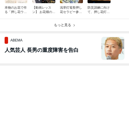
本物のお花で作
【動画レッス
浅草灯篭祭押し
防災訓練に向け
る「押し花ウェ
ン】 お花畑のよ
花セラピー参加
て、押し花灯篭
ルカムボード」
うなケーキをつ
「四季のうつろ
づくり！
ワークショップ
くる！
い」
もっと見る
ABEMA
人気芸人 長男の重度障害を告白