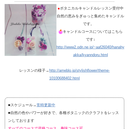
.......................................................................................
●
ボタニカルキャンドルレッスン受付中
自然の恵みをぎゅっと集めたキャンドル
です。
キャンドルコースについてはこちら
です↓
http://www2.odn.ne.jp/~aaf26040/hanahy
akka/kyanndoru.html
レッスンの様子→
http://ameblo.jp/stylishflower/theme-
10100688402.html
■スケジュール→
常時更新中
■自然の色やパワーが好きで、各種ボタニックのクラフトをレッス
ンしております
すべてのコースで資格コース、趣味コース可