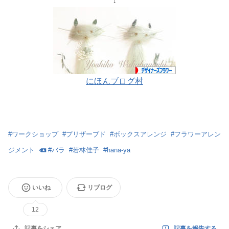
↓
にほんブログ村
#
ワークショップ
#
プリザーブド
#
ボックスアレンジ
#
フラワーアレン
ジメント
#
バラ
#
若林佳子
#
hana-ya
いいね
リブログ
12
記事を報告する
記事をシェア