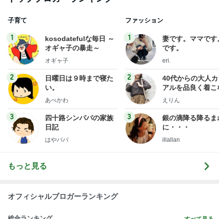
子育て
ファッション
1
1
kosodatefulな毎日 ～
妻です。ママです
オギャ子の暴走～
です。
オギャ子
eri.
2
2
日曜日は９時まで寝た
40代からの大人
い。
アルを品良く着こ
ファッションブロ
あべかわ
えりん
3
3
四十路シンパパの家族
銀の滴降る降るま
日記
に・・・
はやパパ
illallan
もっと見る
オフィシャルブロガーランキング
総合ランキング
すべて見る