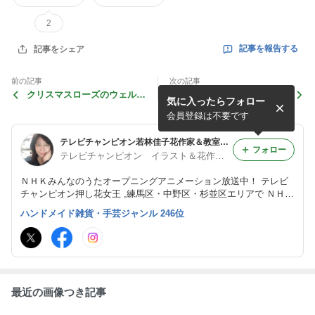
2
記事を報告する
記事をシェア
前の記事
次の記事
クリスマスローズのウェルカ
クリスマスローズのクラフト
気に入ったらフォロー
ムボードづくり
がたくさん楽しめます！ぜひ
どうぞ
会員登録は不要です
テレビチャンピオン若林佳子花作家＆教室 はちみつブログ
フォロー
テレビチャンピオン イラスト＆花作家＆教室
ＮＨＫみんなのうたオープニングアニメーション放送中！ テレビ
チャンピオン押し花女王 ,練馬区・中野区・杉並区エリアで ＮＨＫ
みんなのうたアニメ・作品制作・本の挿絵・お花のＨＯＷ ＴＯ本
ハンドメイド雑貨・手芸ジャンル 246位
の執筆 デコクレイクラフト、クレイケーキ、押花、のお稽古サロ
ン開催中！
最近の画像つき記事