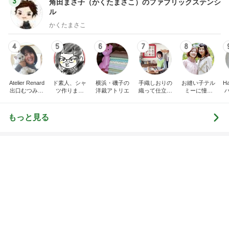
3
角田まさ子（かくたまさこ）のファブリックステンシ
ル
かくたまさこ
4
5
6
7
8
Atelier Renard
ド素人、シャ
横浜・磯子の
手織しおりの
お縫い子テル
Ha
出口むつみの
ツ作りまし
洋裁アトリエ
織って仕立て
ミーに憧れ
トールペイン
た！
て楽しむ オ
て…
ト
ンライン通信
講座
もっと見る