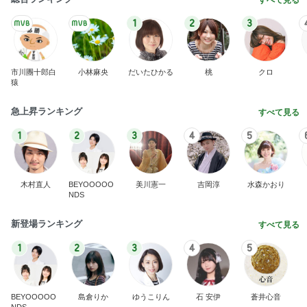
1
2
3
市川團十郎白
小林麻央
だいたひかる
桃
クロ
猿
急上昇ランキング
すべて見る
1
2
3
4
5
木村直人
BEYOOOOO
美川憲一
吉岡淳
水森かおり
NDS
新登場ランキング
すべて見る
1
2
3
4
5
BEYOOOOO
島倉りか
ゆうこりん
石 安伊
蒼井心音
NDS