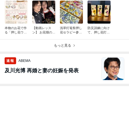
本物のお花で作
【動画レッス
浅草灯篭祭押し
防災訓練に向け
る「押し花ウェ
ン】 お花畑のよ
花セラピー参加
て、押し花灯篭
ルカムボード」
うなケーキをつ
「四季のうつろ
づくり！
ワークショップ
くる！
い」
もっと見る
速報
ABEMA
及川光博 再婚と妻の妊娠を発表