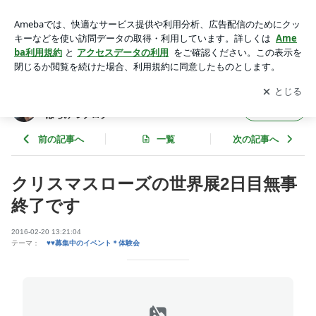
クリスマスローズの世界展2日目無事終了です | テレビチャン
ピオン若林佳子花作家＆教室 はちみつブログ
アプリをダウンロードして
ブログの更新通知
を受け取りまし
開く
ょう。
テレビチャンピオン若林佳子花作家＆教室
フォロー
はちみつブログ
前の記事へ
一覧
次の記事へ
クリスマスローズの世界展2日目無事
終了です
2016-02-20 13:21:04
テーマ：
♥♥募集中のイベント＊体験会