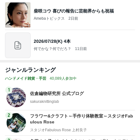
柴咲コウ 喜びの報告に芸能界からも祝福
Amebaトピックス
2日前
2026/07/28(K) 4本
何でかな？何でだろ？
11日前
ジャンルランキング
ハンドメイド雑貨・手芸
40,089人参加中
1
佐倉編物研究所 公式ブログ
sakuraknittinglab
2
フラワー&クラフト～手作り体験教室～スタジオFab
ulous Rose
スタジオFabulous Rose 上村良子