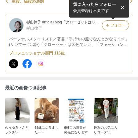
主役、脇役の法則
オシャレになるために「やる
気に入ったらフォロー
べきこと」と「必要なアイテ
ム」
会員登録は不要です
杉山律子 official blog「クローゼットは３色でいい」Powered by Ameba
フォロー
杉山律子
パーソナルスタイリスト／著書「手持ちの服でなんとかなります」
(サンマーク出版)「クローゼットは３色でいい」「ファッションの
主役は１つ」(共に KADOKAWA) ファッション講座を定期開催し
プロフェッショナル部門 116位
ています
最近の画像つき記事
久々ゆきさんと
58歳になりまし
6冊目の著書が
最近のお気に入
ランチ♡
たーー
発売になります
りコーデ♡