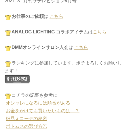
2021. 3 月刊ザテレビジョン4月号
お仕事のご依頼
は
こちら
ANALOG LIGHTING
コラボアイテムは
こちら
DMMオンラインサロン
入会は
こちら
ランキングに参加しています。ポチよろしくお願いし
ます！
コチラの記事も参考に
オシャレになるには順番がある
お金をかけても買いたいものは…？
細見えコーデの秘密
ボトムスの選び方①