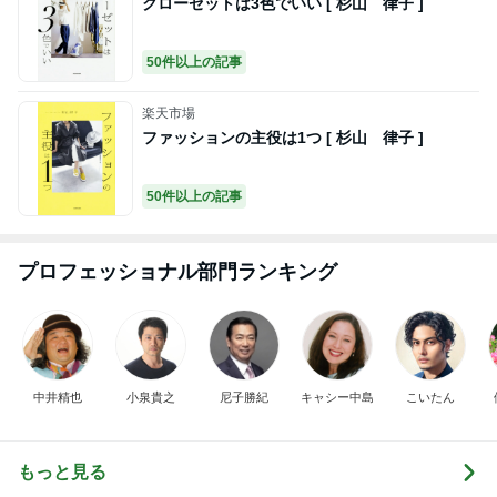
クローゼットは3色でいい [ 杉山 律子 ]
50件以上の記事
楽天市場
ファッションの主役は1つ [ 杉山 律子 ]
50件以上の記事
プロフェッショナル部門ランキング
中井精也
小泉貴之
尼子勝紀
キャシー中島
こいたん
もっと見る