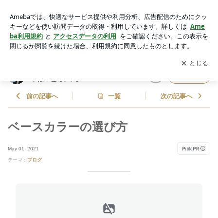
ベースカラーの選び方 | 杉山律子 official blog「クローゼット
は３色でいい」Powered by Ameba
アプリをダウンロードして
ブログの更新通知
を受け取りまし
開く
ょう。
杉山律子 official blog「クローゼッ
フォロー
トは３色でいい」
前の記事へ
一覧
次の記事へ
ベースカラーの選び方
May 01, 2021
テーマ：
ブログ