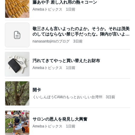
藤あや子 差し入れ用の熱々コーン
Amebaトピックス
1日前
敬三さんも言いよったのよか。そうか。それは茂美
のしてはならない禁じ手だったな。陣内が言いよる
のよ
nanasantojiroのブログ
3日前
汚れてきてやっと買い替えたお財布
Amebaトピックス
1日前
開卡
くいしんぼうCAMのもっとおいしい台湾!!!!
3日前
サロンの恩人を発見し大興奮
Amebaトピックス
1日前