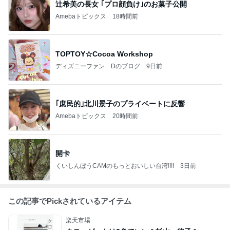
辻希美の長女 ｢プロ顔負け｣のお菓子公開
Amebaトピックス
18時間前
TOPTOY☆Cocoa Workshop
ディズニーファン Dのブログ
9日前
｢庶民的｣北川景子のプライベートに反響
Amebaトピックス
20時間前
開卡
くいしんぼうCAMのもっとおいしい台湾!!!!
3日前
この記事でPickされているアイテム
楽天市場