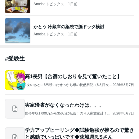
Amebaトピックス
1日前
かとう 冷蔵庫の薬袋で脳ドック検討
Amebaトピックス
1日前
#
受験生
高1長男【合宿のしおりを見て驚いたこと】
1女のあとに6男続いたせっかち母の徒然日記（8人目女の
2026年8月7日
子誕生！）
実家帰省がなくなったわけは。。。
世帯年収1,000万から350万に転落！の４人家族家計！！
2026年8月7日
リアルな生活赤裸々に！今日も元気！
学力アップヒーリング◆試験勉強が捗るので驚き
と感動でいっぱいです◆茨城県R.Sさん