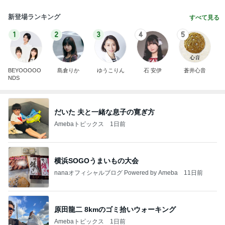
新登場ランキング
すべて見る
1
2
3
4
5
BEYOOOOO
島倉りか
ゆうこりん
石 安伊
蒼井心音
NDS
だいた 夫と一緒な息子の寛ぎ方
Amebaトピックス
1日前
横浜SOGOうまいもの大会
nanaオフィシャルブログ Powered by Ameba
11日前
原田龍二 8kmのゴミ拾いウォーキング
Amebaトピックス
1日前