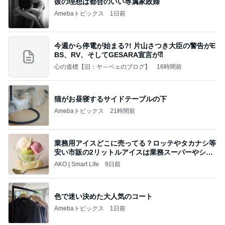
彼の理想は都合のいい専属家政婦
Amebaトピックス
1日前
今週から停電が始まる?! 片山さつき大臣の警告がE
BS、RV、そしてGESARA宣言が⁈
心の道標【旧：ヤ～ベェのブログ】
16時間前
猫がお昼寝するサイドテーブルの下
Amebaトピックス
21時間前
業務用アイスどこに売ってる？ロッテやタカナシ等
安い市販の2リットルアイスは業務スーパーやシャ
トレ
AKO | Smart Life
9日前
色で迷い決めた大人気のコート
Amebaトピックス
1日前