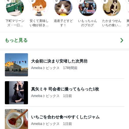
4
5
6
7
8
下町マリーン
安くて美味し
道産子どすど
いもっちゃん
たかまつせん
ズ・一口馬
い物が好き☆
す！
のブログ
いちの食い散
主・立ち飲
彡
らかし日記
み・立ち食い
そば
もっと見る
大会前に決まり安堵した次男坊
Amebaトピックス
17時間前
真矢ミキ 司会者に撮ってもらった1枚
Amebaトピックス
1日前
いちごを合わせ食べやすくしたジャム
Amebaトピックス
1日前