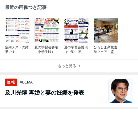
最近の画像つき記事
定期テストの結
夏の学習会要項
夏の学習会要項
ひろしま高校進
果です。
（小学生版）
（中学生版）
学フェア！盛況
でした。
もっと見る
速報
ABEMA
及川光博 再婚と妻の妊娠を発表