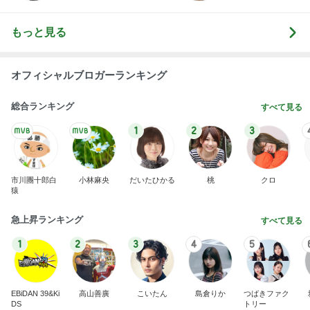
もっと見る
オフィシャルブロガーランキング
総合ランキング
すべて見る
1
2
3
市川團十郎白
小林麻央
だいたひかる
桃
クロ
猿
急上昇ランキング
すべて見る
1
2
3
4
5
EBiDAN 39&Ki
高山善廣
こいたん
島倉りか
つばきファク
DS
トリー