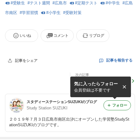
#
受験生
#
テスト週間
#
広島市
#
定期テスト
#
中学生
#
広島
市南区
#
学習習慣
#
小学生
#
受験対策
いいね
コメント
リブログ
記事を報告する
記事をシェア
次の記事
定期テストの結果です。
気に入ったらフォロー
会員登録は不要です
スタディーステーションSUZUKIのブログ
フォロー
Study Station SUZUKI
２０１９年７月３日広島市南区出汐にオープンした学習塾StudySt
ationSUZUKIのブログです。