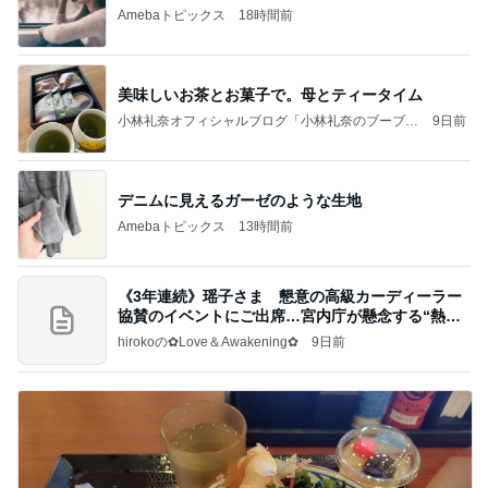
Amebaトピックス
18時間前
美味しいお茶とお菓子で。母とティータイム
小林礼奈オフィシャルブログ「小林礼奈のブーブー
9日前
ブログ」Powered by Ameba
デニムに見えるガーゼのような生地
Amebaトピックス
13時間前
《3年連続》瑶子さま 懇意の高級カーディーラー
協賛のイベントにご出席…宮内庁が懸念する“熱心
すぎ
hirokoの✿Love＆Awakening✿
9日前