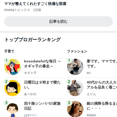
ママが整えてくれたすごく快適な部屋
Amebaトピックス
1日前
記事を読む
トップブロガーランキング
子育て
ファッション
1
1
kosodatefulな毎日 ～
妻です。ママです
オギャ子の暴走～
です。
オギャ子
eri.
2
2
日曜日は９時まで寝た
40代からの大人
い。
アルを品良く着こ
ファッションブロ
あべかわ
えりん
3
3
四十路シンパパの家族
銀の滴降る降るま
日記
に・・・
はやパパ
illallan