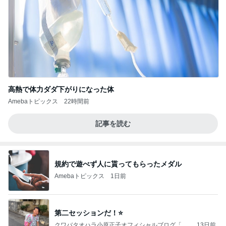
高熱で体力ダダ下がりになった体
Amebaトピックス
22時間前
記事を読む
規約で遊べず人に貰ってもらったメダル
Amebaトピックス
1日前
第二セッションだ！⭐️
クワバタオハラ小原正子オフィシャルブログ「女
13日前