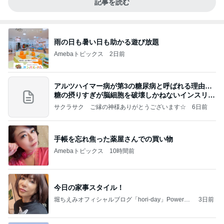
記事を読む
雨の日も暑い日も助かる遊び放題
Amebaトピックス
2日前
アルツハイマー病が第3の糖尿病と呼ばれる理由…
糖の摂りすぎが脳細胞を破壊しかねないインスリン
の恐
サクラサク ご縁の神様ありがとうございます☆
6日前
手帳を忘れ焦った薬屋さんでの買い物
Amebaトピックス
10時間前
今日の家事スタイル！
堀ちえみオフィシャルブログ「hori-day」Powered
3日前
by Ameba