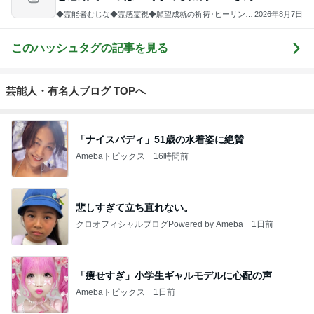
◆霊能者むじな◆霊感霊視◆願望成就の祈祷･ヒーリン
2026年8月7日
グ･思念伝達･波動浄化◆学力UP･金運UP･縁結び･子宝
このハッシュタグの記事を見る
芸能人・有名人ブログ TOPへ
「ナイスバディ」51歳の水着姿に絶賛
Amebaトピックス
16時間前
悲しすぎて立ち直れない。
クロオフィシャルブログPowered by Ameba
1日前
「痩せすぎ」小学生ギャルモデルに心配の声
Amebaトピックス
1日前