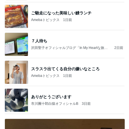
ご馳走になった美味しい鰻ランチ
Amebaトピックス
1日前
７人待ち
沢田聖子オフィシャルブログ「In My Heartな旅日
2日前
記」by Ameba
スラスラ出てくる自分の嫌いなところ
Amebaトピックス
1日前
ありがとうございます
市川團十郎白猿オフィシャルB
3日前