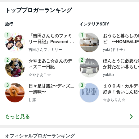
トップブロガーランキング
旅行
インテリア&DIY
1
1
「吉田さんちのファミ
おうちと暮らしの
リー日記」Powered b
ピ 〜HOME&LI
y Ameba 吉田さんファ
吉田さんファミリー
yuki (ドキ子）
ミリーオフィシャルブ
ログ
2
2
☆やまあこ☆さんのデ
ほんとうに必要な
ィズニー日記
か持たない暮らし
ep Life Simple
☆やまあこ☆
yukiko
ンテリアのきろく
3
3
日々是甘露2〜ディズニ
１００均・カルデ
ー風味〜
好き！食いしん坊
らりん☆のブログ
甘露
☆きらりん☆
もっと見る
オフィシャルブロガーランキング