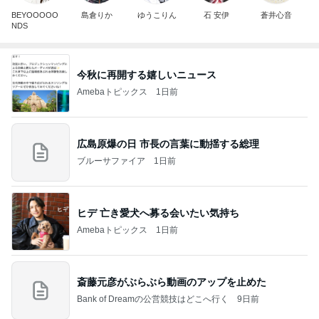
BEYOOOOO
島倉りか
ゆうこりん
石 安伊
蒼井心音
NDS
今秋に再開する嬉しいニュース
Amebaトピックス
1日前
広島原爆の日 市長の言葉に動揺する総理
ブルーサファイア
1日前
ヒデ 亡き愛犬へ募る会いたい気持ち
Amebaトピックス
1日前
斎藤元彦がぶらぶら動画のアップを止めた
Bank of Dreamの公営競技はどこへ行く
9日前