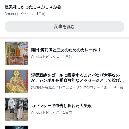
超美味しかったしゃぶしゃぶ会
Amebaトピックス
1日前
記事を読む
熊田 筑前煮と三女のためのカレー作り
Amebaトピックス
1日前
涅槃寂静をゴールに設定することがなぜ大事なの
か、シンボルを受容可能なメッセージとして投げる
ことが
気功師から見たバレエとヒーリングのコツ～「まと
4日前
いのば」ブログ
カウンターで申告し損ねた大失敗
Amebaトピックス
1日前