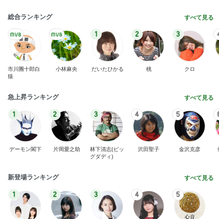
総合ランキング
すべて見る
1
2
3
市川團十郎白
小林麻央
だいたひかる
桃
クロ
猿
急上昇ランキング
すべて見る
1
2
3
4
5
デーモン閣下
片岡愛之助
林下清志(ビッ
沢田聖子
金沢克彦
グダディ)
新登場ランキング
すべて見る
1
2
3
4
5