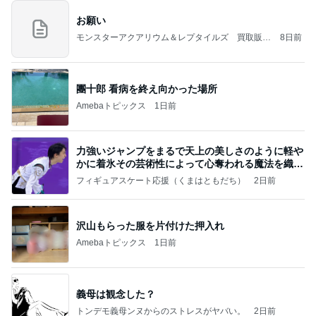
お願い
モンスターアクアリウム＆レプタイルズ 買取販売
8日前
情報
團十郎 看病を終え向かった場所
Amebaトピックス
1日前
力強いジャンプをまるで天上の美しさのように軽や
かに着氷その芸術性によって心奪われる魔法を織り
なす
フィギュアスケート応援（くまはともだち）
2日前
沢山もらった服を片付けた押入れ
Amebaトピックス
1日前
義母は観念した？
トンデモ義母ンヌからのストレスがヤバい。
2日前