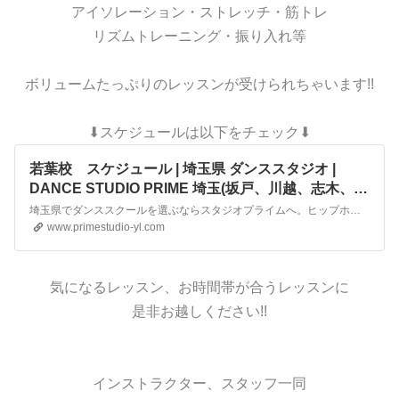
アイソレーション・ストレッチ・筋トレ
リズムトレーニング・振り入れ等
ボリュームたっぷりのレッスンが受けられちゃいます!!
⬇︎スケジュールは以下をチェック⬇︎
若葉校 スケジュール | 埼玉県 ダンススタジオ |
DANCE STUDIO PRIME 埼玉(坂戸、川越、志木、和
光、鶴ケ島市、東松山市)
埼玉県でダンススクールを選ぶならスタジオプライムへ。ヒップホップ、JAZZ等人気レッスンを選べ、学校や仕事帰りのダイエット、キッズダンサーにも安全で最適です。あなたが光れるダンススクールはスタジオプライム！
www.primestudio-yl.com
気になるレッスン、お時間帯が合うレッスンに
是非お越しください!!
インストラクター、スタッフ一同