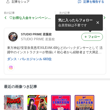
記事を報告する
記事をシェア
前の記事
次の記事
♡お得な入会キャンペーン開
【GWの休館日情報】
気に入ったらフォロー
催!!♡
会員登録は不要です
STUDIO PRIME 若葉校
フォロー
STUDIO PRIME 若葉校
東方神起/安室奈美恵/EXILE/AK-69などのバックダンサーとして 活
躍中のインストラクターが勢揃い! 初心者から経験者まで大満足の
レッスンプログラム!!
ダンス・バレエジャンル 683位
最近の画像つき記事