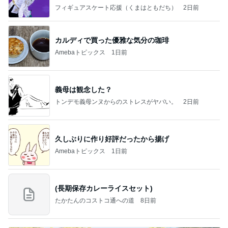
なす
フィギュアスケート応援（くまはともだち）
2日前
カルディで買った優雅な気分の珈琲
Amebaトピックス
1日前
義母は観念した？
トンデモ義母ンヌからのストレスがヤバい。
2日前
久しぶりに作り好評だったから揚げ
Amebaトピックス
1日前
(長期保存カレーライスセット)
たかたんのコストコ通への道
8日前