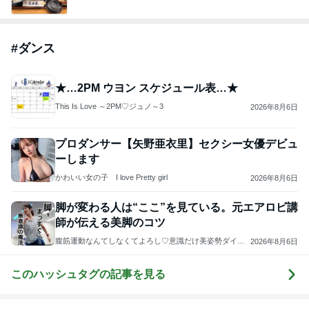
#
ダンス
★…2PM ウヨン スケジュール表…★
This Is Love ～2PM♡ジュノ～3
2026年8月6日
プロダンサー【矢野亜衣里】セクシー女優デビュ
ーします
かわいい女の子 I love Pretty girl
2026年8月6日
脚が変わる人は“ここ”を見ている。元エアロビ講
師が伝える美脚のコツ
腹筋運動なんてしなくてよろし♡意識だけ美姿勢ダイエ
2026年8月6日
ット♡勝手に痩せる体になる秘密
このハッシュタグの記事を見る