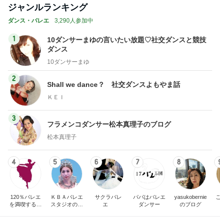
ジャンルランキング
ダンス・バレエ
3,290人参加中
1
10ダンサーまゆの言いたい放題♡社交ダンスと競技
ダンス
10ダンサーまゆ
2
Shall we dance？ 社交ダンスよもやま話
ＫＥＩ
3
フラメンコダンサー松本真理子のブログ
松本真理子
4
5
6
7
8
120％バレエ
ＫＢＡバレエ
サクラバレ
パパはバレエ
yasukobernie
を満喫するブ
スタジオのブ
エ
ダンサー
のブログ
ログ♪
ログ