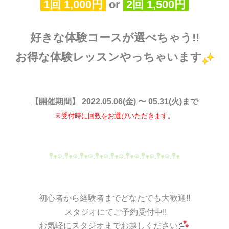
1回 1,000円
or
2回 1,500円
好きな体験コースが選べちゃう!!
お得な体験レッスンやっちゃいます
【開催期間】 2022.05.06(金) 〜 05.31(火)まで
※受付時に回数をお選びいただきます。
𖤣𖥧𖡼.𖤣𖥧𖡼.𖤣𖥧𖡼.𖤣𖥧𖡼.𖤣𖥧𖡼.𖤣𖥧𖡼.𖤣𖥧𖡼.𖤣𖥧𖡼.𖤣𖥧
初心者から経験者までどなたでも大歓迎!!
スタジオにてご予約受付中!!
お気軽にスタジオまでお越しください