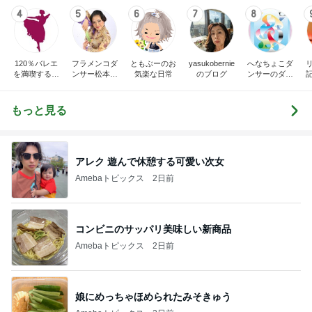
4
5
6
7
8
120％バレエ
フラメンコダ
ともぶーのお
yasukobernie
へなちょこダ
を満喫するブ
ンサー松本真
気楽な日常
のブログ
ンサーのダン
ログ♪
理子のブログ
スと日常
もっと見る
アレク 遊んで休憩する可愛い次女
Amebaトピックス
2日前
コンビニのサッパリ美味しい新商品
Amebaトピックス
2日前
娘にめっちゃほめられたみそきゅう