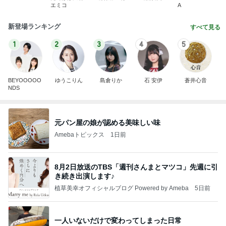
エミコ
A
新登場ランキング
すべて見る
1
2
3
4
5
BEYOOOOO
ゆうこりん
島倉りか
石 安伊
蒼井心音
NDS
元パン屋の娘が認める美味しい味
Amebaトピックス
1日前
8月2日放送のTBS「週刊さんまとマツコ」先週に引
き続き出演します♪
植草美幸オフィシャルブログ Powered by Ameba
5日前
一人いないだけで変わってしまった日常