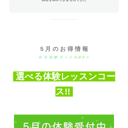
5 月 の お 得 情 報
選べる体験レッスンコー
ス!!