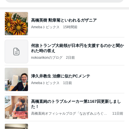
高橋英樹 勲章菊といわれるガザニア
Amebaトピックス
15時間前
何故トランプ大統領が日本円を支援するのかと聞か
れた時の答え
nokoarikonのブログ
2日前
津久井教生 治療に似たPCメンテ
Amebaトピックス
1日前
高橋直純のトラブルメーカー第1167回更新しまし
た！
高橋直純オフィシャルブログ「なおずみぶろぐ」
11日前
Powered by Ameba