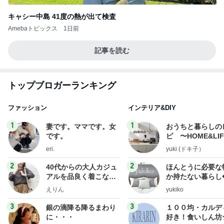
キャシー中島 41度の熱が出て検査
Amebaトピックス
1日前
記事を読む
トップブロガーランキング
ファッション
インテリア&DIY
1
1
妻です。ママです。女
おうちと暮らしの
です。
ピ 〜HOME&LI
eri.
yuki (ドキ子）
2
2
40代からの大人カジュ
ほんとうに必要な
アルを品良く着こなす
か持たない暮らし
ファッションブログ
ep Life Simple
えりん
yukiko
ンテリアのきろく
3
3
銀の滴降る降るまわり
１００均・カルデ
に・・・
好き！食いしん坊