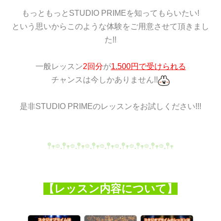
もっともっとSTUDIO PRIMEを知ってもらいたい!
という思いからこのような体験をご用意させて頂きまし
た!!
一般レッスン
2回分
が
1.500円で受けられる
チャンスは今しかありません!!
是非STUDIO PRIMEのレッスンをお試しください!!!
𖤣𖥧𖡼.𖤣𖥧𖡼.𖤣𖥧𖡼.𖤣𖥧𖡼.𖤣𖥧𖡼.𖤣𖥧𖡼.𖤣𖥧𖡼.𖤣𖥧𖡼.𖤣𖥧
【レッスン内容について】