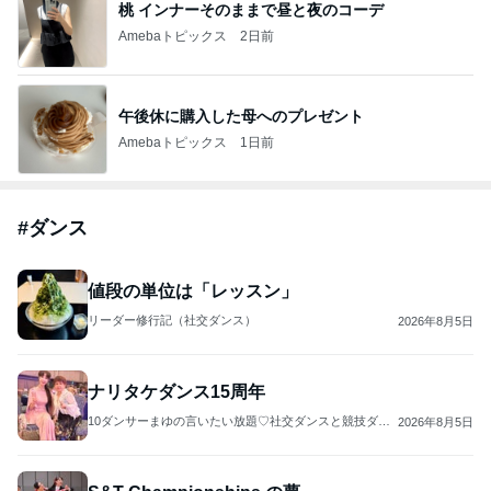
桃 インナーそのままで昼と夜のコーデ
Amebaトピックス
2日前
午後休に購入した母へのプレゼント
Amebaトピックス
1日前
#
ダンス
値段の単位は「レッスン」
リーダー修行記（社交ダンス）
2026年8月5日
ナリタケダンス15周年
10ダンサーまゆの言いたい放題♡社交ダンスと競技ダン
2026年8月5日
ス