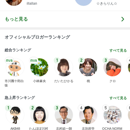
らりん☆のブログ
illallan
☆きらりん☆
もっと見る
オフィシャルブロガーランキング
総合ランキング
すべて見る
1
2
3
市川團十郎白
小林麻央
だいたひかる
桃
クロ
猿
急上昇ランキング
すべて見る
1
2
3
4
5
AKB48
たんぽぽ川村
北村総一朗
北別府学
OCHA NORM