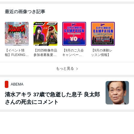
最近の画像つき記事
【イベント情
【2025映像作品
【9月のご入会
【9月の体験レ
報】FLEXING v
参加者募集要
キャンペー
ッスン情報】
ol.5
項】
ン!!】
もっと見る
ABEMA
清水アキラ 37歳で急逝した息子 良太郎
さんの死去にコメント