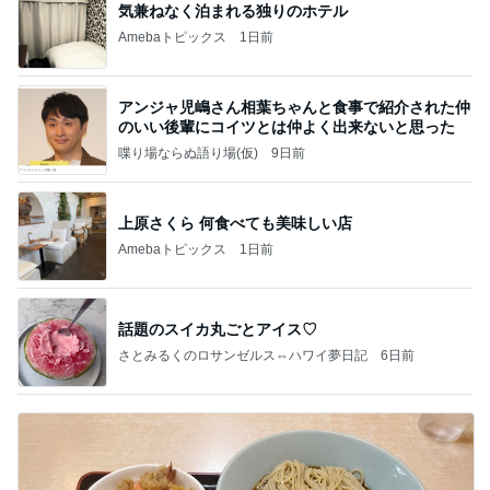
気兼ねなく泊まれる独りのホテル
Amebaトピックス
1日前
アンジャ児嶋さん相葉ちゃんと食事で紹介された仲
のいい後輩にコイツとは仲よく出来ないと思った
喋り場ならぬ語り場(仮)
9日前
上原さくら 何食べても美味しい店
Amebaトピックス
1日前
話題のスイカ丸ごとアイス♡
さとみるくのロサンゼルス⇔ハワイ夢日記
6日前