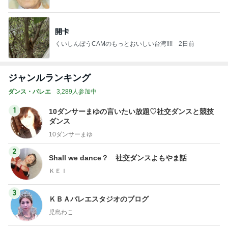
開卡
くいしんぼうCAMのもっとおいしい台湾!!!!
2日前
ジャンルランキング
ダンス・バレエ
3,289人参加中
1
10ダンサーまゆの言いたい放題♡社交ダンスと競技
ダンス
10ダンサーまゆ
2
Shall we dance？ 社交ダンスよもやま話
ＫＥＩ
3
ＫＢＡバレエスタジオのブログ
児島わこ