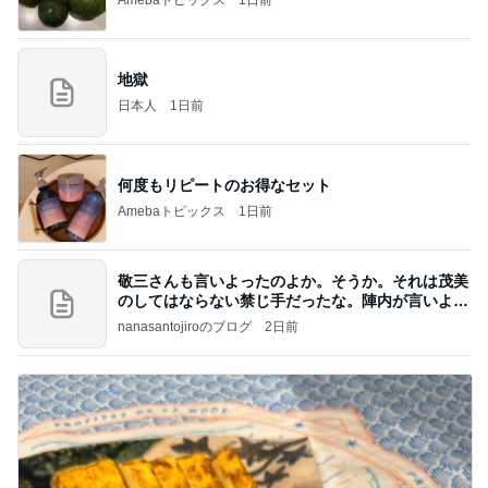
地獄
日本人
1日前
何度もリピートのお得なセット
Amebaトピックス
1日前
敬三さんも言いよったのよか。そうか。それは茂美
のしてはならない禁じ手だったな。陣内が言いよる
のよ
nanasantojiroのブログ
2日前