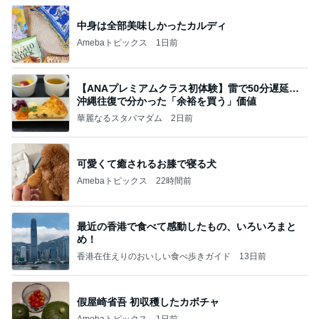
中身は全部美味しかったカルディ
Amebaトピックス
1日前
【ANAプレミアムクラス初体験】雷で50分遅延…
沖縄往復で分かった「余裕を買う」価値
華麗なるスタバマダム
2日前
可愛くて癒されるお膝で寝る犬
Amebaトピックス
22時間前
最近の香港で食べて感動したもの、いろいろまと
め！
香港在住えりのおいしい食べ歩きガイド
13日前
假屋崎省吾 初収穫したカボチャ
Amebaトピックス
1日前