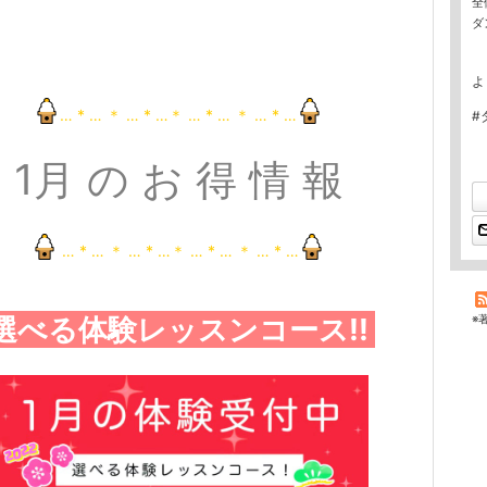
全
ダ
よ
… * … ＊ … * …＊ … * … ＊ … * …
#
1月 の お 得 情 報
… * … ＊ … * …＊ … * … ＊ … * …
選べる体験レッスンコース!!
※