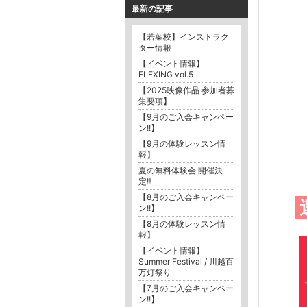
最新の記事
【若葉校】インストラク
ター情報
【イベント情報】
FLEXING vol.5
【2025映像作品 参加者募
集要項】
【9月のご入会キャンペー
ン!!】
【9月の体験レッスン情
報】
夏の無料体験会 開催決
定‼︎
【8月のご入会キャンペー
ン!!】
【8月の体験レッスン情
報】
【イベント情報】
Summer Festival / 川越百
万灯祭り
【7月のご入会キャンペー
ン!!】