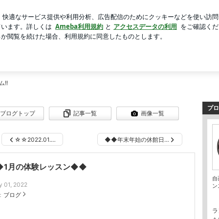
間限定パンケーキ
芸能人ブログ
人気ブログ
新規登録
クダンサーとして
!!
プロ
ブログトップ
記事一覧
画像一覧
☆☆2022.01.…
◆◆年末年始の休館日…
◆1月の体験レッスン◆◆
自
y 01, 2022
ン
：
ブログ
ラ