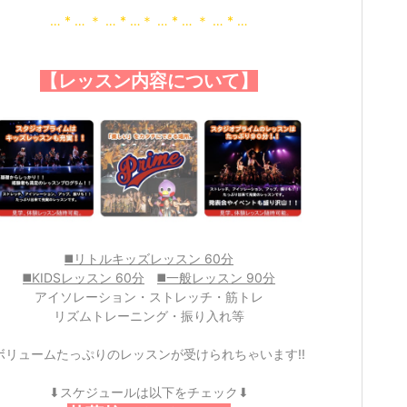
… * … ＊ … * …＊ … * … ＊ … * …
【レッスン内容について】
◼️リトルキッズレッスン 60分
◼️KIDSレッスン 60分
◼️一般レッスン 90分
アイソレーション・ストレッチ・筋トレ
リズムトレーニング・振り入れ等
ボリュームたっぷりのレッスンが受けられちゃいます!!
⬇︎スケジュールは以下をチェック⬇︎