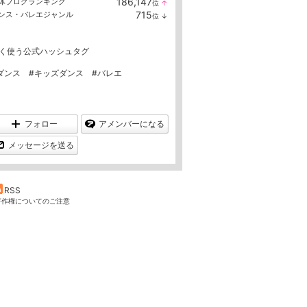
186,147
体ブログランキング
位
↑
ラ
715
ンス・バレエジャンル
位
↓
ン
ラ
キ
ン
ン
キ
グ
く使う公式ハッシュタグ
ン
上
グ
昇
下
ダンス
#キッズダンス
#バレエ
降
フォロー
アメンバーになる
メッセージを送る
RSS
著作権についてのご注意