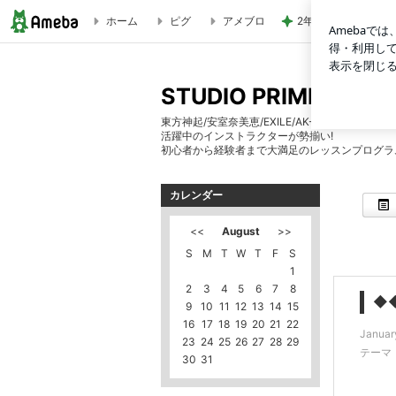
ホーム
ピグ
アメブロ
2年ぶりに食べた期
◆◆1月の体験レッスン◆◆ | STUDIO PRIME 若葉校
STUDIO PRIME 若葉校
東方神起/安室奈美恵/EXILE/AK-69などのバッ
活躍中のインストラクターが勢揃い!
初心者から経験者まで大満足のレッスンプログラム
カレンダー
<<
August
>>
S
M
T
W
T
F
S
1
2
3
4
5
6
7
8
◆
9
10
11
12
13
14
15
16
17
18
19
20
21
22
Januar
23
24
25
26
27
28
29
テーマ
30
31