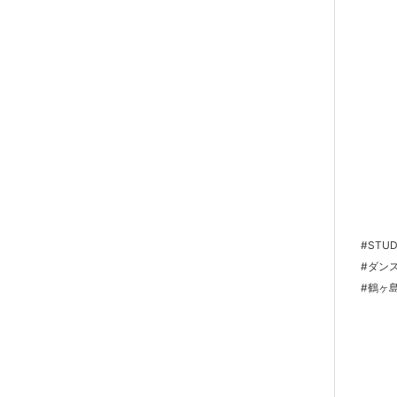
#STUD
#ダン
#鶴ヶ