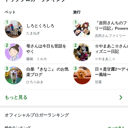
ペット
旅行
1
1
「吉田さんちのフ
しろとくろしろ
リー日記」Powere
たまねぎ
y Ameba 吉田さ
吉田さんファミリー
ミリーオフィシャ
ログ
2
2
母さんは今日も世話を
☆やまあこ☆さん
やく
ィズニー日記
藤緒 ミルカ
☆やまあこ☆
3
3
白柴 『きなこ』 のお気
日々是甘露2〜デ
楽ブログ
ー風味〜
ひろ☆みき
甘露
もっと見る
オフィシャルブロガーランキング
総合ランキング