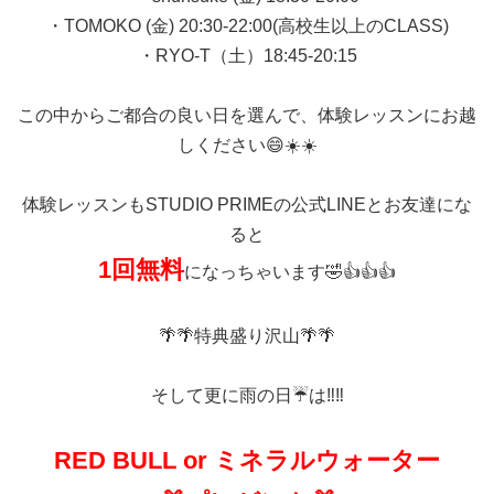
・TOMOKO (金) 20:30-22:00(高校生以上のCLASS)
・RYO-T（土）18:45-20:15
この中からご都合の良い日を選んで、体験レッスンにお越
しください😄☀️☀️
体験レッスンもSTUDIO PRIMEの公式LINEとお友達にな
ると
1
回無料
になっちゃいます🤣👍👍👍
🌴🌴特典盛り沢山🌴🌴
そして更に雨の日☔️は‼️‼️
RED BULL or ミネラルウォーター