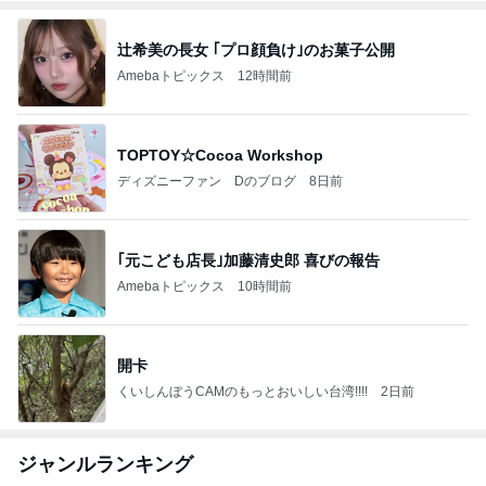
辻希美の長女 ｢プロ顔負け｣のお菓子公開
Amebaトピックス
12時間前
TOPTOY☆Cocoa Workshop
ディズニーファン Dのブログ
8日前
｢元こども店長｣加藤清史郎 喜びの報告
Amebaトピックス
10時間前
開卡
くいしんぼうCAMのもっとおいしい台湾!!!!
2日前
ジャンルランキング