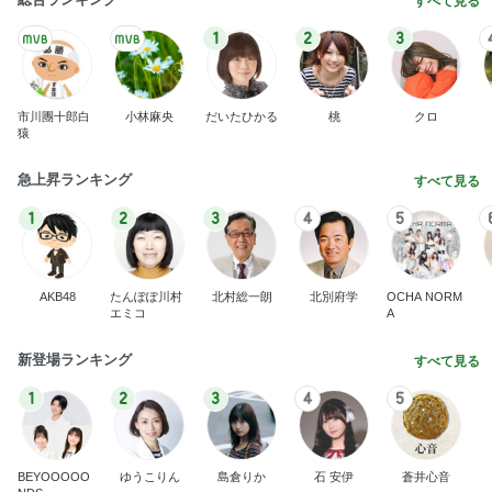
すべて見る
1
2
3
市川團十郎白
小林麻央
だいたひかる
桃
クロ
猿
急上昇ランキング
すべて見る
1
2
3
4
5
AKB48
たんぽぽ川村
北村総一朗
北別府学
OCHA NORM
エミコ
A
新登場ランキング
すべて見る
1
2
3
4
5
BEYOOOOO
ゆうこりん
島倉りか
石 安伊
蒼井心音