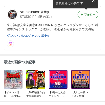
会員登録は不要です
STUDIO PRIME 若葉校
フォロー
STUDIO PRIME 若葉校
東方神起/安室奈美恵/EXILE/AK-69などのバックダンサーとして 活
躍中のインストラクターが勢揃い! 初心者から経験者まで大満足の
レッスンプログラム!!
ダンス・バレエジャンル 801位
最近の画像つき記事
【イベント情
【2025映像作品
【9月のご入会
【9月の体験レ
報】FLEXING v
参加者募集要
キャンペー
ッスン情報】
ol.5
項】
ン!!】