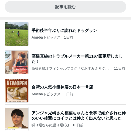
記事を読む
手術後半年ぶりに訪れたドッグラン
Amebaトピックス
1日前
高橋直純のトラブルメーカー第1167回更新しまし
た！
高橋直純オフィシャルブログ「なおずみぶろぐ」
11日前
Powered by Ameba
台湾の人気小籠包店の日本一号店
Amebaトピックス
1日前
アンジャ児嶋さん相葉ちゃんと食事で紹介された仲
のいい後輩にコイツとは仲よく出来ないと思った
喋り場ならぬ語り場(仮)
10日前