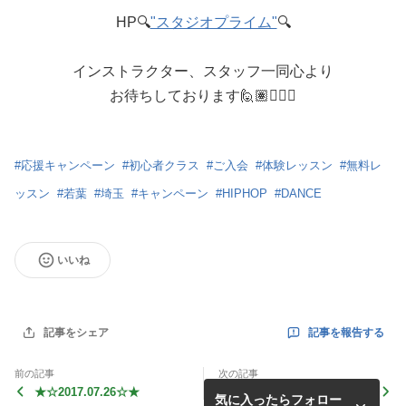
HP🔍
"スタジオプライム"
🔍
インストラクター、スタッフ一同心より
お待ちしております🙋🏽🙋🏾‍♂
#
応援キャンペーン
#
初心者クラス
#
ご入会
#
体験レッスン
#
無料レ
ッスン
#
若葉
#
埼玉
#
キャンペーン
#
HIPHOP
#
DANCE
いいね
記事を報告する
記事をシェア
前の記事
次の記事
★☆2017.07.26☆★
★☆2017.07.25☆★
気に入ったらフォロー