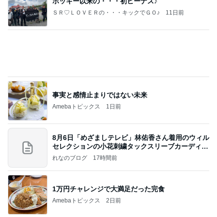
ポッキー以来の・・・初ビーナス♪
ＳＲ♡ＬＯＶＥＲの・・・キックでＧＯ♪
11日前
事実と感情止まりではない未来
Amebaトピックス
1日前
8月6日「めざましテレビ」林佑香さん着用のウィル
セレクションの小花刺繍タックスリーブカーディガ
ン
れなのブログ
17時間前
1万円チャレンジで大満足だった完食
Amebaトピックス
2日前