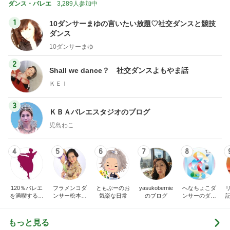
ダンス・バレエ
3,289人参加中
1
10ダンサーまゆの言いたい放題♡社交ダンスと競技
ダンス
10ダンサーまゆ
2
Shall we dance？ 社交ダンスよもやま話
ＫＥＩ
3
ＫＢＡバレエスタジオのブログ
児島わこ
4
5
6
7
8
120％バレエ
フラメンコダ
ともぶーのお
yasukobernie
へなちょこダ
を満喫するブ
ンサー松本真
気楽な日常
のブログ
ンサーのダン
ログ♪
理子のブログ
スと日常
もっと見る