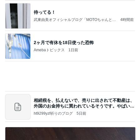
待ってる！
武東由美オフィシャルブログ「MOTOちゃんとの
4時間前
はっぴぃな毎日」Powered by Ameba
2ヶ月で有休を18日使った恐怖
Amebaトピックス
1日前
相続税を、払えないで、売りに出されて不動産は、
外国のお金持ちに買われているそうです。やばいで
すよ
ht9299yzf祈りのブログ
5日前