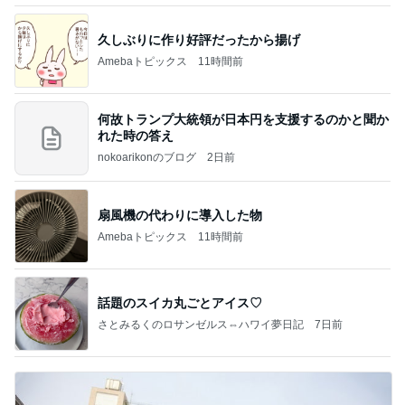
久しぶりに作り好評だったから揚げ
Amebaトピックス
11時間前
何故トランプ大統領が日本円を支援するのかと聞か
れた時の答え
nokoarikonのブログ
2日前
扇風機の代わりに導入した物
Amebaトピックス
11時間前
話題のスイカ丸ごとアイス♡
さとみるくのロサンゼルス⇔ハワイ夢日記
7日前