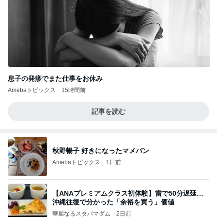
息子の発疹でまた仕事をお休み
Amebaトピックス
15時間前
記事を読む
秋野暢子 好きになったマメパン
Amebaトピックス
1日前
【ANAプレミアムクラス初体験】雷で50分遅延…
沖縄往復で分かった「余裕を買う」価値
華麗なるスタバマダム
2日前