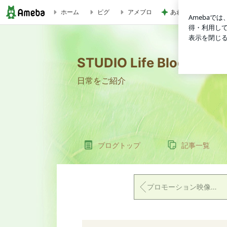
あわてて火を消し大
ホーム
ピグ
アメブロ
創立60周年記念映像を制作させていただきました。春日井建設協会 | S
STUDIO Life Blog
日常をご紹介
ブログトップ
記事一覧
プロモーション映像のナレーション収録