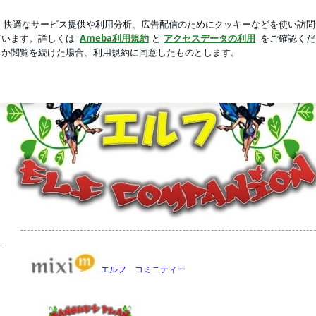
戦したお店
新規登録
ログイ
芸能人ブログ
人気ブログ
企画 エルフ
です。
エルフ コミニティー