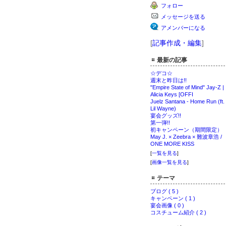
フォロー
メッセージを送る
アメンバーになる
[
記事作成・編集
]
最新の記事
☆デコ☆
週末と昨日は!!
"Empire State of Mind" Jay-Z |
Alicia Keys [OFFI
Juelz Santana - Home Run (ft.
Lil Wayne)
宴会グッズ!!
第一弾!!
初キャンペーン（期間限定）
May J. × Zeebra × 難波章浩 /
ONE MORE KISS
[
一覧を見る
]
[
画像一覧を見る
]
テーマ
ブログ ( 5 )
キャンペーン ( 1 )
宴会画像 ( 0 )
コスチューム紹介 ( 2 )