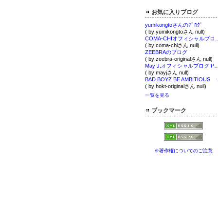
お気に入りブログ
yumikongtoさんのﾌﾞﾛｸﾞ
( by yumikongtoさん null)
COMA-CHIオフィシャルブログ「CHI
( by coma-chiさん null)
ZEEBRAのブログ
( by zeebra-originalさん null)
May J.オフィシャルブログ Powered
( by mayjさん null)
BAD BOYZ BE AMBIT
( by hokt-originalさん null)
一覧を見る
ブックマーク
※著作権についてのご注意