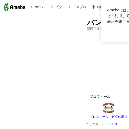
4年ぶりに1人で参
ホーム
ピグ
アメブロ
バンケット企画 エルフ
バンケット
豊田市発の宴会コンパニオン
プロフィール
プロフィール
｜
ピグの部屋
ニックネーム：
ＳＴＳ