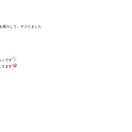
2GBを購入して、デコりました
ョンです
してます