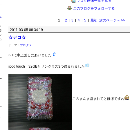
ブログ画像一覧を見る
このブログをフォローする
土
1
|
2
|
3
|
4
|
5
|
最初
次のページへ
>>
1
8
2011-03-05 08:34:19
5
2
☆デコ☆
9
テーマ：
ブログ
3/1に車上荒しにあいました
ipod touch 32GBとサングラス3つ盗まれました
このまんま盗まれてとほほですね
ま