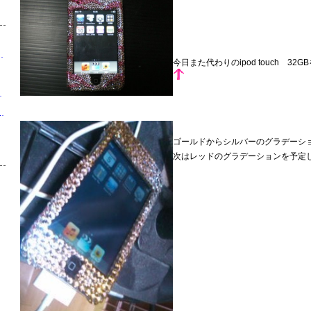
LLIN' DAYZ」by Ameba
今日また代わりのipod touch 3
 by Ameba
IOUS Powered by Ameba
ゴールドからシルバーのグラデーシ
次はレッドのグラデーションを予定