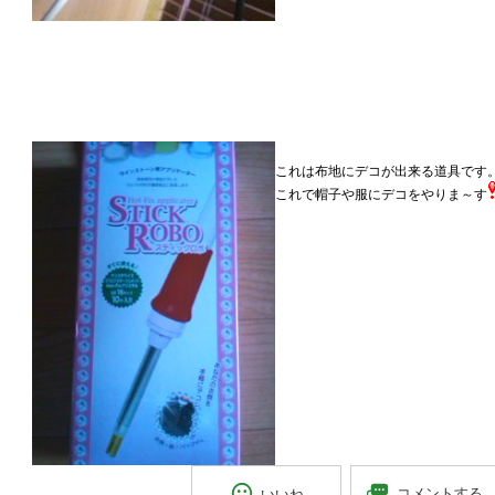
これは布地にデコが出来る道具です
これで帽子や服にデコをやりま～す
コメントする
いいね