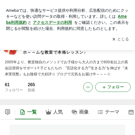
英会話教室Strawberry Fieldsへようこそ☆ 講師Chris・Tomoko
＋猫スタッフと、アメリカ～ンでアットホ～～ムな教室で本格
アプリをダウンロードして
ブログの更新通知
を受け取りまし
開く
レッスン♪
ょう。
英会話教室Strawberry Fieldsへようこそ☆ 講師Chr
is・Tomoko＋猫スタッフと、アメリカ～ンでアット
ホ～～ムな教室で本格レッスン♪
2005年より、教室独自のメソッドでお子様から大人の方まで600名以上の英
会話習得をサポート!! 子どもたちの ”言語化する力””生きる力”を伸ばす『未
来実現塾』もお陰様で大好評☆ ブログで元気をお届け中～～～☆
61
265
フォロー
フォロワー
投稿
一覧
人気
画像
テーマ