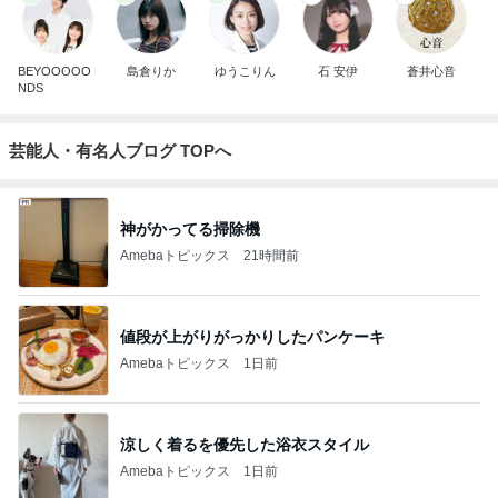
BEYOOOOO
島倉りか
ゆうこりん
石 安伊
蒼井心音
NDS
芸能人・有名人ブログ TOPへ
神がかってる掃除機
Amebaトピックス
21時間前
値段が上がりがっかりしたパンケーキ
Amebaトピックス
1日前
涼しく着るを優先した浴衣スタイル
Amebaトピックス
1日前