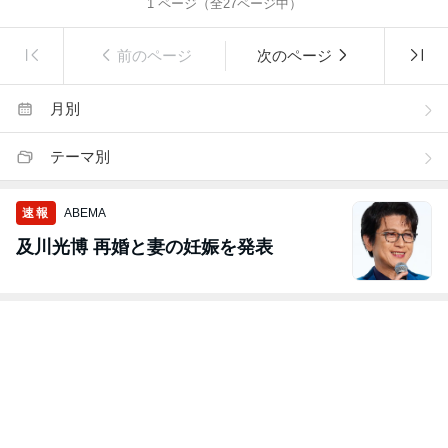
1
ページ（全
27
ページ中）
前のページ
次のページ
月別
テーマ別
速報
ABEMA
及川光博 再婚と妻の妊娠を発表