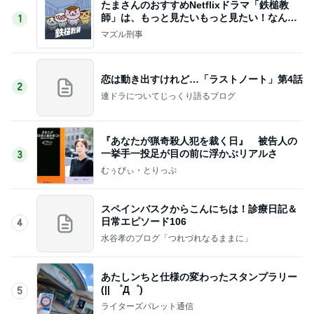
たまさんのおすすめNetflixドラマ「鉄槌教
師」は、もっと見たいもっと見たい！なんで1
1
0話完？
マズル刑事
恋は動き出すけれど…「ラストノート」第4話
2
連ドラについてじっくり語るブログ
『あなたが猟奇殺人犯を裁く日』 被告人の
一挙手一投足が目の前に浮かぶリアルさ
3
むぅびぃ・とりっぷ
スペインバスクからこんにちは！診療日記＆
日常エピソード106
4
水谷孝のブログ「つれづれなるままに」
あたしンちと仕様の変わったスタンプラリー
(|| ゜Д゜)
5
ライターズパレット通信