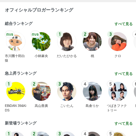
オフィシャルブロガーランキング
総合ランキング
すべて見る
1
2
3
市川團十郎白
小林麻央
だいたひかる
桃
クロ
猿
急上昇ランキング
すべて見る
1
2
3
4
5
EBiDAN 39&Ki
高山善廣
こいたん
島倉りか
つばきファク
DS
トリー
新登場ランキング
すべて見る
1
2
3
4
5