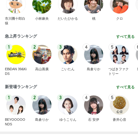
市川團十郎白
小林麻央
だいたひかる
桃
クロ
猿
急上昇ランキング
すべて見る
1
2
3
4
5
EBiDAN 39&Ki
高山善廣
こいたん
島倉りか
つばきファク
DS
トリー
新登場ランキング
すべて見る
1
2
3
4
5
BEYOOOOO
島倉りか
ゆうこりん
石 安伊
蒼井心音
NDS