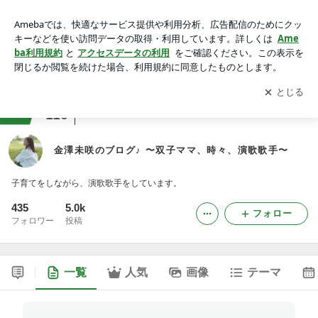
金澤未咲のブログ♪ 〜双子ママ、時々、演歌歌手〜
アプリをダウンロードして
ブログの更新通知
を受け取りまし
開く
ょう。
ranking
音楽活動・楽器ジャンル
110
金澤未咲のブログ♪ 〜双子ママ、時々、演歌歌手〜
子育てをしながら、演歌歌手をしています。
435
5.0k
フォロー
フォロワー
投稿
一覧
人気
画像
テーマ