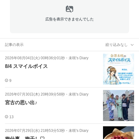
広告を表示できませんでした
記事の表示
絞り込みなし
2026年08月04日(火) 00時36分01秒
・
未咲's Diary
8/4 スマイルボイス
9
2026年07月30日(木) 20時39分58秒
・
未咲's Diary
宮古の思い出♪
13
2026年07月29日(水) 21時53分53秒
・
未咲's Diary
梅仕事、梅干し♡