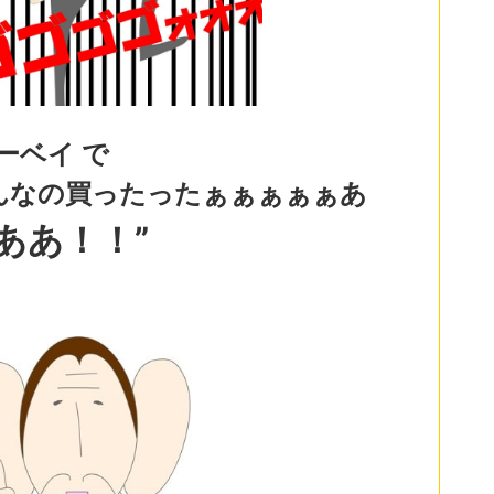
ーベイ で
んなの買ったったぁぁぁ
ぁぁあ
ああ！！”