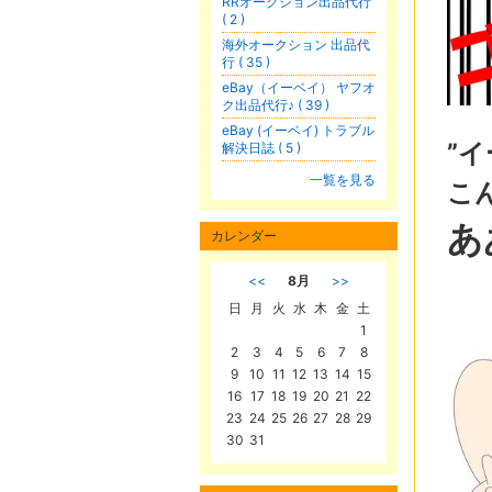
RRオークション出品代行
( 2 )
海外オークション 出品代
行 ( 35 )
eBay（イーベイ） ヤフオ
ク出品代行♪ ( 39 )
eBay (イーベイ) トラブル
”イ
解決日誌 ( 5 )
一覧を見る
こ
あ
カレンダー
<<
8月
>>
日
月
火
水
木
金
土
1
2
3
4
5
6
7
8
9
10
11
12
13
14
15
16
17
18
19
20
21
22
23
24
25
26
27
28
29
30
31