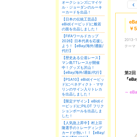
オークションズにマイケ
ル・ジョーダンのルーキ
ーカードを出品！
【日本の伝統工芸品】
e
eBid(イービッド)に般若
￥
の面を出品しました！
【FIFAワールドカップ
2013-1
2026】日本代表を応援し
よう！【eBay/海外/通販/
テーマ
代行】
【歴史ある公道レース】
マン島TTレースが開催
中！グッズも沢山！
【eBay/海外/通販/代行】
第2
『eB
【PSA10】eBid(イービッ
ド)にベネディクト・マサ
リンのサイン入りトレカ
～ e
を出品しました！
【限定デザイン】eBid(イ
ービッド)にPILOT フリク
ションボールを出品しま
した！
【人気急上昇中】村上宗
隆選手のトレーディング
カードが熱い！！【eBay/