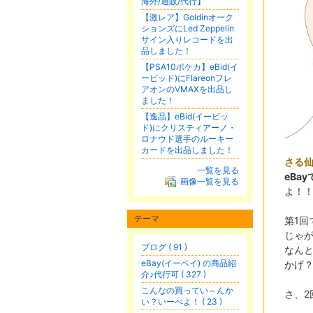
海外/通販/代行】
【激レア】Goldinオーク
ションズにLed Zeppelin
サイン入りレコードを出
品しました！
【PSA10ポケカ】eBid(イ
ービッド)にFlareonフレ
アオンのVMAXを出品し
ました！
【逸品】eBid(イービッ
ド)にクリスティアーノ・
ロナウド選手のルーキー
カードを出品しました！
さる
一覧を見る
eBa
画像一覧を見る
よ！
テーマ
第1
じゃ
ブログ ( 91 )
なん
eBay(イーベイ) の商品紹
かげ
介♪代行可 ( 327 )
こんなの買ってい～んか
さ、
い？いーべよ！ ( 23 )