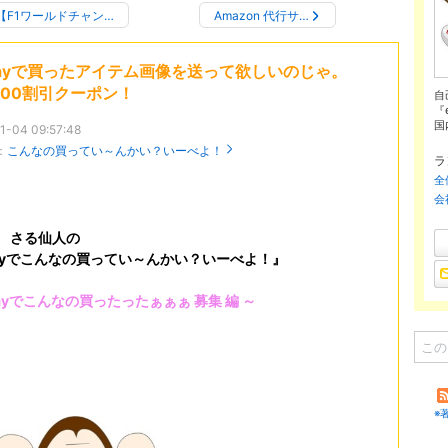
【F1ワールドチャン…
Amazon 代行サ…
Bayで買ったアイテム画像を送って欲しいのじゃ。
500割引クーポン！
自
『
国
1-04 09:57:48
：
こんなの買ってい～んかい？いーべよ！
ラ
全
会
回
さる仙人の
ayでこんなの買ってい～んかい？いーべよ！』
Bayでこんなの買ったったぁぁぁ
募集 編 ～
※