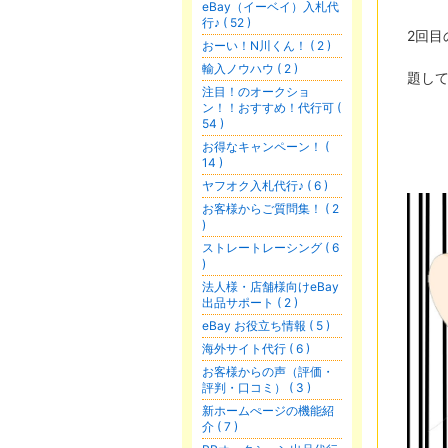
eBay（イーベイ）入札代
行♪ ( 52 )
2回目
おーい！N川くん！ ( 2 )
輸入ノウハウ ( 2 )
題し
注目！のオークショ
ン！！おすすめ！代行可 (
54 )
お得なキャンペーン！ (
14 )
ヤフオク入札代行♪ ( 6 )
お客様からご質問集！ ( 2
)
ストレートレーシング ( 6
)
法人様・店舗様向けeBay
出品サポート ( 2 )
eBay お役立ち情報 ( 5 )
海外サイト代行 ( 6 )
お客様からの声（評価・
評判・口コミ） ( 3 )
新ホームぺージの機能紹
介 ( 7 )