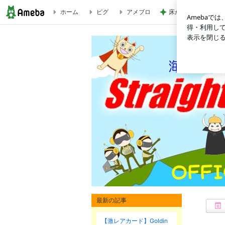
ホーム
ピグ
アメブロ
床が汚くなる猫の可
eBayで買ったアイテム画像を送って欲しいのじゃ。￥500割引
eBay （イーベイ） 代行 ストレートジャパン オフィシャルブログ
最新の記事
海外オークション代行のストレートジャパンのブ
さる吉やさる仙人をはじめとする愉快な仲間達が、楽
【激レアカード】Goldin