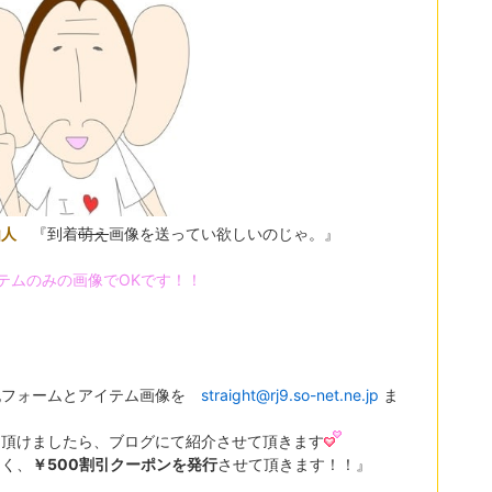
仙人
『到着
萌え
画像を送ってい欲しいのじゃ。』
テムのみの画像でOKです！！
記フォームとアイテム画像を
straight@rj9.so-net.ne.jp
ま
て頂けましたら、ブログにて紹介させて頂きます
なく、
￥500割引クーポンを発行
させて頂きます！！』