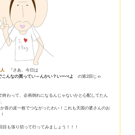
仙人
『さあ、今日は
yでこんなの買ってい～んかい？いーべよ
の第2回じゃ
！
回で終わって、企画倒れになるんじゃないかと心配してたん
が、
とか首の皮一枚でつながったわい！これも天国の婆さんのお
？！
2回目も張り切って行ってみましょう！！！