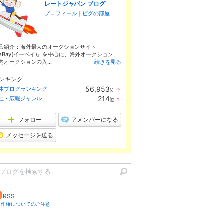
レートジャパン ブログ
プロフィール
｜
ピグの部屋
己紹介：海外最大のオークションサイト
eBay(イーベイ)』を中心に、海外オークション、
内オークションの入...
続きを見る
ンキング
56,953
体ブログランキング
位
↑
ラ
214
社・広報ジャンル
位
↑
ン
ラ
キ
ン
ン
キ
フォロー
アメンバーになる
グ
ン
上
グ
メッセージを送る
昇
上
昇
RSS
著作権についてのご注意