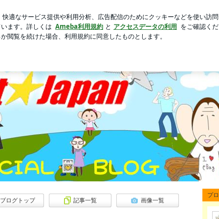
愛いしぐさ
芸能人ブログ
人気ブログ
新規登録
ログ
クーポン！ | eBay （イーベイ） 代行 ストレートジャパ
プロ
ログです。
ブログトップ
記事一覧
画像一覧
しいオークションライフのコツやオークションの楽しさを伝授するブログです。Let's